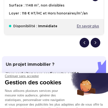
Surface :
1 148 m², non divisibles
Loyer :
118 € HT/HC et Hors honoraires/m²/an
Disponibilité :
Immédiate
En savoir plus
Un projet immobilier ?
Vous souhaitez nous confier votre actif ?
Continuer sans accepter
Cushman & Wakefield vous aide à optimiser
Gestion des cookies
votre immobilier.
Nous utilisons plusieurs services pour
mesurer notre audience, générer des
Créer un projet
statistiques, personnaliser votre navigation
et vous proposer des publicités les plus adaptées afin de vous offrir la