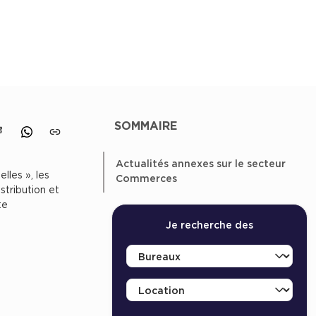
SOMMAIRE
 linkedin
er sur X
Partager sur facebook
Partager sur whatsapp
Partager le lien
Actualités annexes sur le secteur
lles », les
Commerces
stribution et
te
Je recherche des