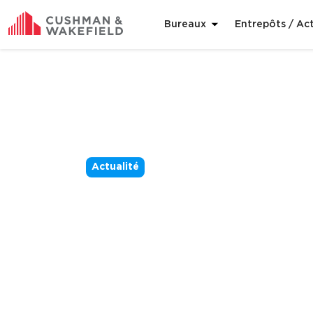
Bureaux
Entrepôts / Act
Actualité
Retail Therapy
confinement s
21 min. de lecture