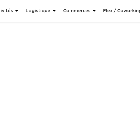
ivités
Logistique
Commerces
Flex / Coworkin
 Covid-19 : Les eff
ur les secteurs du