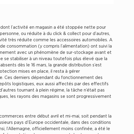
, dont l’activité en magasin a été stoppée nette pour
personne, ou réduite à du click & collect pour d’autres,
ivité très réduite comme les accessoires automobiles. A
nde consommation (y compris l’alimentation) ont suivi la
finement avec un phénomène de sur-stockage avant et
e se stabiliser à un niveau toutefois plus élevé que la
bsents dès le 16 mars, la grande distribution s’est
tection mises en place, il resta à gérer
te. Ces derniers dépendant du fonctionnement des
epôts logistiques, eux aussi affectés par des effectifs
 d’autres tournant à plein régime, la tâche n’était pas
ques, les rayons des magasins se sont progressivement
commerces entre début avril et mi-mai, soit pendant la
ieurs pays d’Europe occidentale, dans des conditions
nsi, l’Allemagne, officiellement moins confinée, a été le