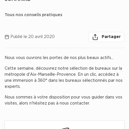
Achat de Bureaux à Rennes
Tous nos conseils pratiques
Collections de Bureaux
herche des
Hôtels particuliers
Partager
Partager sur lin
Partager 
Par
Immeuble indépendant
Publié le 20 avril 2020
Partager
Bureaux certifiés - Environnement
Immeuble de bureaux avec services
Nous vous ouvrons les portes de nos plus beaux actifs…
Chercher
Location bureaux Bellecour - Cordeliers (Lyon)
Cette semaine, découvrez notre sélection de bureaux sur la
Haussmanniens
métropole d'Aix-Marseille-Provence. En un clic, accédez à
une immersion à 360° dans les bureaux sélectionnés par nos
experts.
Nous sommes à votre disposition pour vous guider dans vos
visites, alors n’hésitez pas à nous contacter.
Location d'Entrepôts / Activités
Location d'Entrepôts / Activités à Aix-en-Provence
Location d'Entrepôts / Activités à Saint-Priest