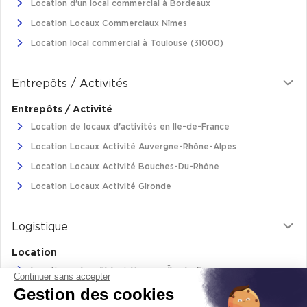
Location d'un local commercial à Bordeaux
Location Locaux Commerciaux Nîmes
Location local commercial à Toulouse (31000)
Entrepôts / Activités
Entrepôts / Activité
Location de locaux d'activités en Ile-de-France
Location Locaux Activité Auvergne-Rhône-Alpes
Location Locaux Activité Bouches-Du-Rhône
Location Locaux Activité Gironde
Logistique
Location
Location entrepôt logistique en Île-de-France
Continuer sans accepter
Gestion des cookies
Location entrepôt logistique Pas-de-Calais