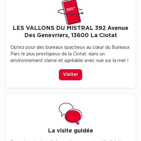
Location d'Entrepôts / Activités à Massy
Location d'Entrepôts / Activités à Rennes
Location d'Entrepôts / Activités à Besançon
LES VALLONS DU MISTRAL 392 Avenue
Des Genevriers, 13600 La Ciotat
Achat d'Entrepôts / Activités
Optez pour des bureaux spactieux au cœur du Bureaux
Achat d'Entrepôts / Activités en Ille-et-Vilaine
Parc le plus prestigieux de la Ciotat, dans un
environnement clame et agréable avec vue sur la mer !
Achat d'Entrepôts / Activités à Lyon
Achat d'Entrepôts / Activités à Aubagne
Visiter
Achat d'Entrepôts / Activités à Toulouse
Achat d'Entrepôts / Activités à Dijon
Collections d'Entrepôts / Activités
Entrepôts et Locaux d'activités indépendants
Entrepôts et Locaux d'activités avec quai de
La visite guidée
chargement