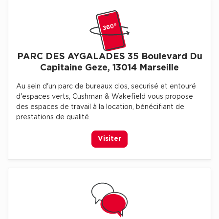
Achat de Commerces
Achat de Commerces à Nîmes
Achat de Commerces à Toulouse
PARC DES AYGALADES 35 Boulevard Du
Achat de Commerces à Marseille
Capitaine Geze, 13014 Marseille
Achat de Commerces à Dijon
Au sein d'un parc de bureaux clos, securisé et entouré
d'espaces verts, Cushman & Wakefield vous propose
des espaces de travail à la location, bénécifiant de
prestations de qualité.
Bureaux privés
Visiter
Bureaux privés à Paris
Bureaux privés à Lyon
Bureaux privés à Marseille
Bureaux privés à Neuilly-sur-Seine
Bureaux privés à Lille