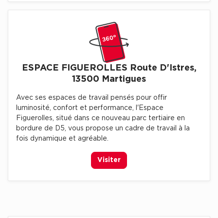
Collections de Logistique
Logistique urbaine
Entrepôts Messagerie
ESPACE FIGUEROLLES Route D'Istres,
Entrepôts logistique classe A
13500 Martigues
Entrepôts XXL
Avec ses espaces de travail pensés pour offir
luminosité, confort et performance, l'Espace
Figuerolles, situé dans ce nouveau parc tertiaire en
bordure de D5, vous propose un cadre de travail à la
fois dynamique et agréable.
Location de Commerces
Location de Commerces à Paris
Visiter
Location de Commerces à Bordeaux
Location de Commerces à Toulouse
Location de Commerces à Reims