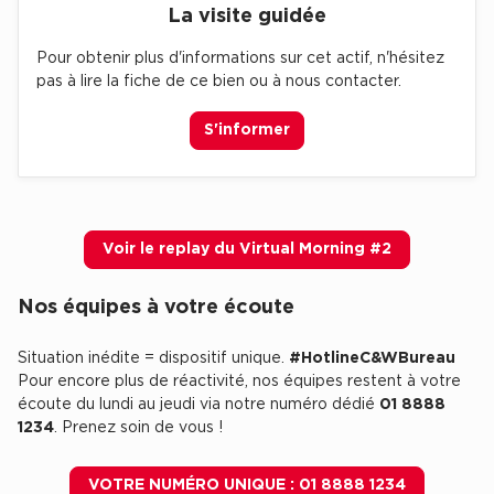
La visite guidée
Plateaux opérés
Pour obtenir plus d'informations sur cet actif, n'hésitez
Plateaux opérés à Paris
pas à lire la fiche de ce bien ou à nous contacter.
Plateaux opérés à Lyon
S'informer
Plateaux opérés à Neuilly-sur-Seine
Plateaux opérés à Saint-Ouen
Plateaux opérés à Boulogne-Billancourt
Voir le replay du Virtual Morning #2
Collections Flex / Coworking
Nos équipes à votre écoute
Bureaux privés avec terrasse
Situation inédite = dispositif unique.
#HotlineC&WBureau
Pour encore plus de réactivité, nos équipes restent à votre
écoute du lundi au jeudi via notre numéro dédié
01 8888
1234
. Prenez soin de vous !
Guide & Conseils
Livrets blancs & Études
VOTRE NUMÉRO UNIQUE : 01 8888 1234