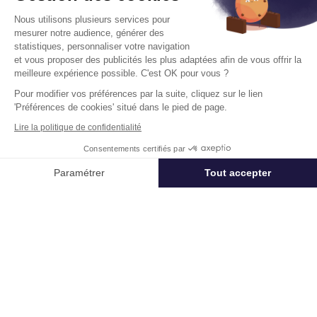
Cushman & Wakefield vous aide à optimiser
Nous utilisons plusieurs services pour
votre immobilier.
mesurer notre audience, générer des
statistiques, personnaliser votre navigation
et vous proposer des publicités les plus adaptées afin de vous offrir la
Créer un projet
meilleure expérience possible. C'est OK pour vous ?
Pour modifier vos préférences par la suite, cliquez sur le lien
'Préférences de cookies' situé dans le pied de page.
Immobilier entreprise
Achat ou Location Bureaux
Chartres-de
Lire la politique de confidentialité
Consentements certifiés par
Appeler
Nous contacter
Paramétrer
Tout accepter
Acteur mondial des services dédiés à l’immobilier d’entreprise,
Axeptio consent
Plateforme de Gestion du Consentement : Personnalisez vos Options
Cushman & Wakefield (NYSE: CWK) conseille investisseurs,
propriétaires et entreprises utilisatrices dans toute leur chaîne de
valeur immobilière, de la réflexion stratégique jusqu’à
Notre plateforme vous permet d'adapter et de gérer vos paramètres de 
l’aménagement des locaux. Le groupe accompagne ses clients
utilisateurs et investisseurs internationaux, dans la valorisation de
leurs actifs immobiliers en combinant perspective mondiale et
expertise locale à forte valeur ajoutée, à une plateforme
complète de solutions immobilières. Fort de 53 000
collaborateurs, 350 implantations et 60 pays dans le monde,
Cushman & Wakefield a réalisé un chiffre d’affaires de 10,3 milliards