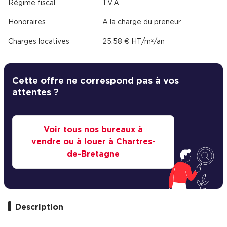
Régime fiscal
T.V.A.
Honoraires
A la charge du preneur
Charges locatives
25.58 € HT/m²/an
Cette offre ne correspond pas à vos
attentes ?
Voir tous nos bureaux à
vendre ou à louer à Chartres-
de-Bretagne
Description