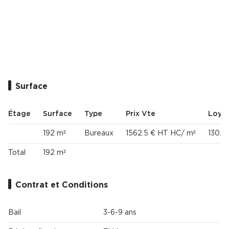
Cas Clients
Surface
Étage
Surface
Type
Prix Vte
Loye
192 m²
Bureaux
1562.5 € HT HC/ m²
130.2
Total
192 m²
Contrat et Conditions
Bail
3-6-9 ans