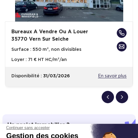
Bureaux A Vendre Ou A Louer
35770 Vern Sur Seiche
Surface :
550 m², non divisibles
Loyer :
71 € HT HC/m²/an
Disponibilité :
31/03/2026
En savoir plus
Un projet immobilier ?
Continuer sans accepter
Gestion des cookies
Vous souhaitez nous confier votre actif ?