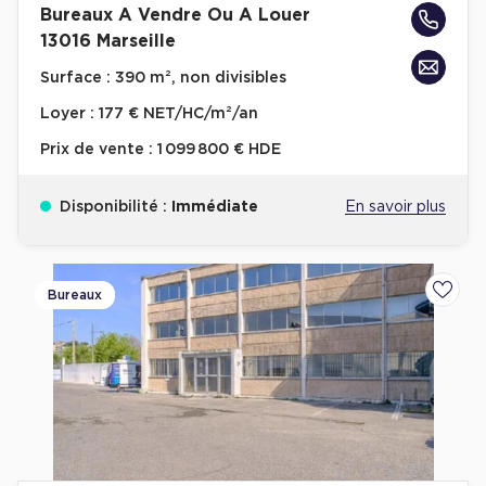
Bureaux A Vendre Ou A Louer
Plateaux opérés
13016 Marseille
Surface :
390 m², non divisibles
Plateaux opérés à Paris
Loyer :
177 € NET/HC/m²/an
Plateaux opérés à Lyon
Prix de vente :
1 099 800 € HDE
Plateaux opérés à Neuilly-sur-Seine
Plateaux opérés à Saint-Ouen
Disponibilité :
Immédiate
En savoir plus
Plateaux opérés à Boulogne-Billancourt
Collections Flex / Coworking
Bureaux
Ajoute
Bureaux privés avec terrasse
Guide & Conseils
Livrets blancs & Études