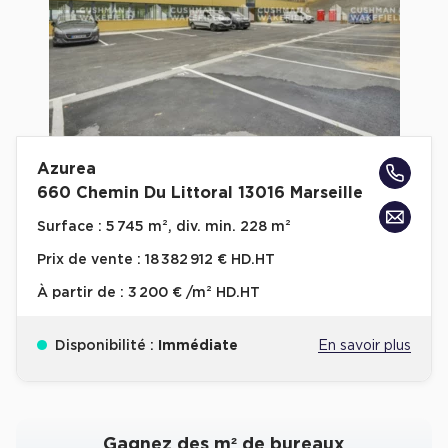
Collections de Logistique
Logistique urbaine
Entrepôts Messagerie
Entrepôts logistique classe A
Azurea
Entrepôts XXL
660 Chemin Du Littoral 13016 Marseille
Surface :
5 745 m², div. min. 228 m²
Prix de vente :
18 382 912 € HD.HT
Location de Commerces
À partir de :
3 200 € /m² HD.HT
Location de Commerces à Paris
Disponibilité :
Immédiate
En savoir plus
Location de Commerces à Bordeaux
Location de Commerces à Toulouse
Location de Commerces à Reims
Gagnez des m² de bureaux