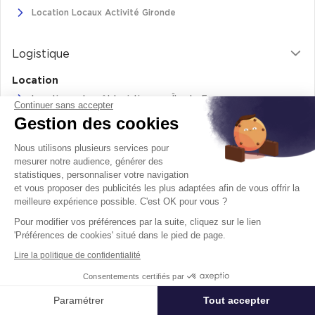
Location Locaux Activité Gironde
Logistique
Location
Location entrepôt logistique en Île-de-France
Continuer sans accepter
Gestion des cookies
Location entrepôt logistique Pas-de-Calais
Location de bâtiments logistiques en Auvergne-Rhône-Alpes
Nous utilisons plusieurs services pour
Location Logistique Bouches-Du-Rhône
mesurer notre audience, générer des
statistiques, personnaliser votre navigation
et vous proposer des publicités les plus adaptées afin de vous offrir la
meilleure expérience possible. C'est OK pour vous ?
Retrouvez-nous sur
Pour modifier vos préférences par la suite, cliquez sur le lien
facebook
twitter
instagram
youtube
'Préférences de cookies' situé dans le pied de page.
Lire la politique de confidentialité
Mentions légales
Politique de cookie
Consentements certifiés par
© 2026 - Tous droits réservés
Paramétrer
Tout accepter
Affiner ma recherche