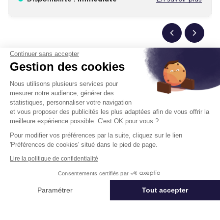
Continuer sans accepter
Gestion des cookies
Un projet immobilier ?
Nous utilisons plusieurs services pour
mesurer notre audience, générer des
Vous souhaitez nous confier votre actif ?
statistiques, personnaliser votre navigation
Cushman & Wakefield vous aide à optimiser
et vous proposer des publicités les plus adaptées afin de vous offrir la
votre immobilier.
meilleure expérience possible. C'est OK pour vous ?
Pour modifier vos préférences par la suite, cliquez sur le lien
Créer un projet
'Préférences de cookies' situé dans le pied de page.
Lire la politique de confidentialité
Consentements certifiés par
Immobilier entreprise
Location Entrepôts / Activités
Bischhei
Appeler
Nous contacter
Paramétrer
Tout accepter
Axeptio consent
Plateforme de Gestion du Consentement : Personnalisez vos Options