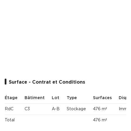
Cas Clients
Surface - Contrat et Conditions
Étage
Bâtiment
Lot
Type
Surfaces
Dispon
RdC
C3
A-B
Stockage
476 m²
Imméd
Total
476 m²