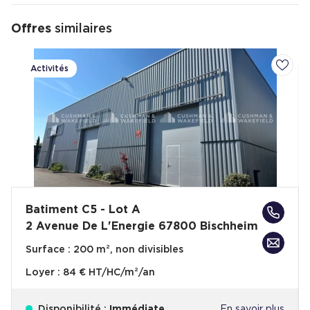
nombreux espaces verts.
Le quartier est situé à 7 km de Strasbourg ou 26 minutes en
Offres
similaires
voiture.
Activités
Ajoute
Batiment C5 - Lot A
2 Avenue De L'Energie 67800 Bischheim
Surface :
200 m², non divisibles
Loyer :
84 € HT/HC/m²/an
Disponibilité :
Immédiate
En savoir plus