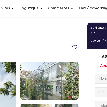
ivités
Logistique
Commerces
Flex / Coworkin
Surface :
m²
Loyer :
14
-
AG
App