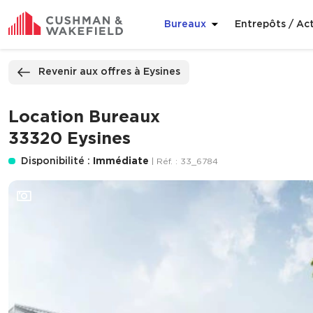
Bureaux
Entrepôts / Act
ppeler
Nous contacter
Revenir aux offres à Eysines
Location Bureaux
33320 Eysines
Disponibilité :
Immédiate
| Réf. : 33_6784