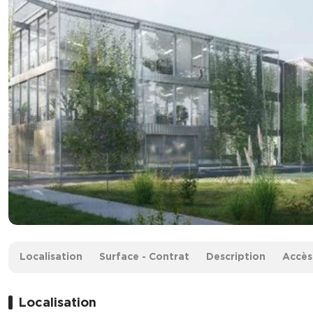
Surface :
600.46 m² divisibles à partir de 190 m²
Localisation
Surface - Contrat
Description
Accès
Loyer :
145 € HT/m²/an
Localisation