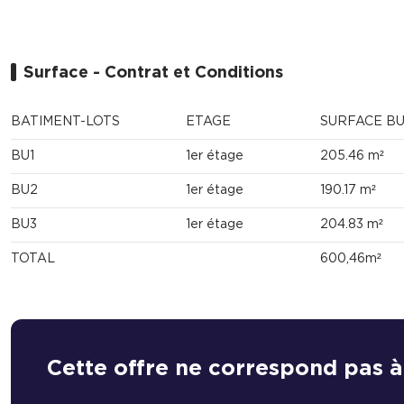
Surface - Contrat et Conditions
BATIMENT-LOTS
ETAGE
SURFACE B
BU1
1er étage
205.46 m²
BU2
1er étage
190.17 m²
BU3
1er étage
204.83 m²
TOTAL
600,46m²
Cette offre ne correspond pas à