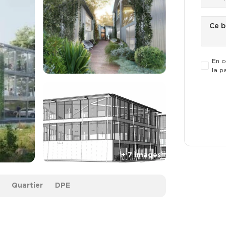
En c
la p
Quartier
DPE