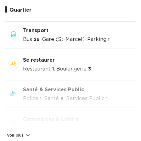
Quartier
Transport
Bus
, Gare (St-Marcel), Parking
29
1
Se restaurer
Restaurant
, Boulangerie
1
3
Santé & Services Public
Police
, Santé
, Services Public
1
8
1
Commerces & Loisirs
Alimentation
, Commerces
, Sport
2
3
7
Voir plus