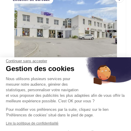
Ajoute
Continuer sans accepter
Gestion des cookies
Centre Tertiaire Valentine
Nous utilisons plusieurs services pour
111 Route De La Valentine 13011 Marseille
mesurer notre audience, générer des
statistiques, personnaliser votre navigation
Surface :
1 950 m², div. min. 425 m²
et vous proposer des publicités les plus adaptées afin de vous offrir la
Dès
165 € HT/HC/m²/an
meilleure expérience possible. C'est OK pour vous ?
Pour modifier vos préférences par la suite, cliquez sur le lien
'Préférences de cookies' situé dans le pied de page.
Disponibilité :
Voir le tableau des
En savoir plus
surfaces
Lire la politique de confidentialité