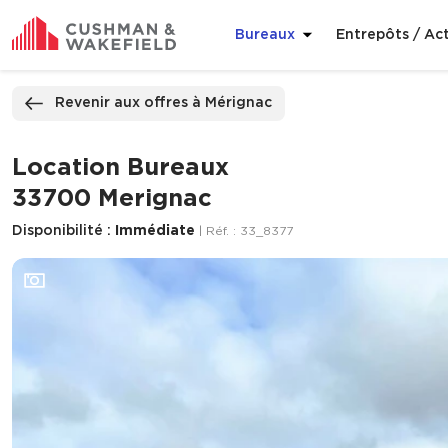
Bureaux
Entrepôts / Act
ppeler
Nous contacter
Revenir aux offres à Mérignac
Location Bureaux
33700 Merignac
Disponibilité :
Immédiate
| Réf. : 33_8377