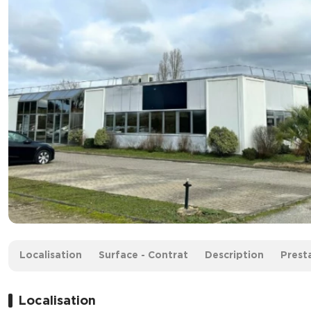
Surface :
862 m²
Localisation
Surface - Contrat
Description
Prest
Loyer :
152 € HT/m²/an
Localisation