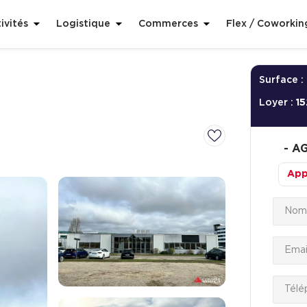
ivités
Logistique
Commerces
Flex / Coworkin
Surface :
Loyer :
15
-
AG
App