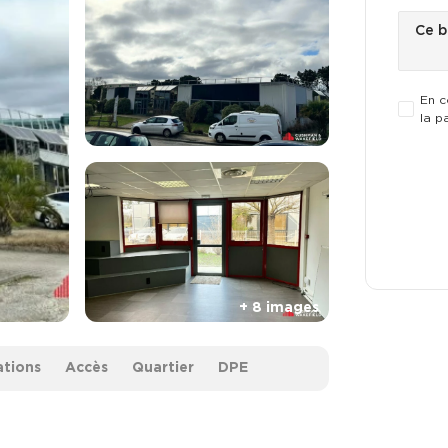
En c
la p
ations
Accès
Quartier
DPE