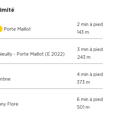
imité
2 min à pied
Porte Maillot
143 m
3 min à pied
euilly - Porte Maillot (E 2022)
243 m
4 min à pied
ntine
373 m
6 min à pied
ny Flore
501 m