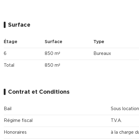
Surface
Étage
Surface
Type
6
850 m²
Bureaux
Total
850 m²
Contrat et Conditions
Bail
Sous location
Régime fiscal
T.V.A.
Honoraires
à la charge d