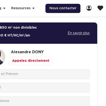
Nous contacter
g
Ressources
850 m² non divisibles
En savoir plus
50 € HT/HC/m²/an
Alexandre
DONY
Appelez directement