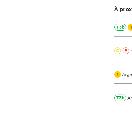
À prox
T3b
1
C
E
N
1
Arge
T3b
An