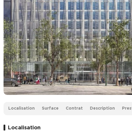
Surface :
850 m² non divisibles
Localisation
Surface
Contrat
Description
Pres
Loyer :
850 € HT/HC/m²/an
Localisation