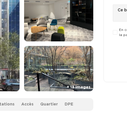
En c
la p
tations
Accès
Quartier
DPE