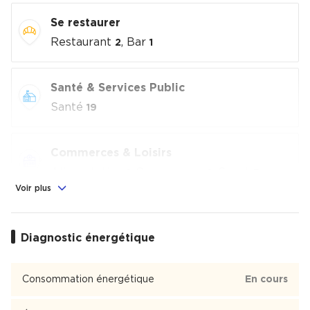
Se restaurer
Restaurant
, Bar
2
1
Santé & Services Public
Santé
19
Commerces & Loisirs
Alimentation
, Commerces
, Sport
1
2
5
Voir plus
Éducation
Crèche
, École
, Collège
Diagnostic énergétique
2
1
1
Martinets
Consommation énergétique
En cours
Martinets est un quartier de 6 110 habitants de la ville de