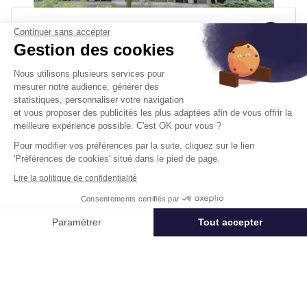
Bureaux A Louer
Continuer sans accepter
Gestion des cookies
92500 Rueil Malmaison
Surface :
305 m², non divisibles
Nous utilisons plusieurs services pour
mesurer notre audience, générer des
Loyer :
250 € HT/HC/m²/an
statistiques, personnaliser votre navigation
et vous proposer des publicités les plus adaptées afin de vous offrir la
meilleure expérience possible. C'est OK pour vous ?
Disponibilité :
Immédiate
En savoir plus
Pour modifier vos préférences par la suite, cliquez sur le lien
'Préférences de cookies' situé dans le pied de page.
Lire la politique de confidentialité
Consentements certifiés par
Appeler
Nous contacter
Paramétrer
Tout accepter
Télétravail + Flexibilité = moins de
Axeptio consent
Plateforme de Gestion du Consentement : Personnalisez vos Options
m² de bureaux
Notre plateforme vous permet d'adapter et de gérer vos paramètres de 
Estimation immédiate de vos économies de
surfaces avec notre calculateur intelligent