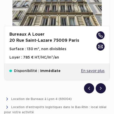
Plateaux opérés
Plateaux opérés à Paris
Plateaux opérés à Lyon
Bureaux A Louer
Plateaux opérés à Neuilly-sur-Seine
20 Rue Saint-Lazare 75009 Paris
Plateaux opérés à Saint-Ouen
Surface :
130 m², non divisibles
Plateaux opérés à Boulogne-Billancourt
Loyer :
785 € HT/HC/m²/an
Collections Flex / Coworking
Disponibilité :
Immédiate
En savoir plus
Bureaux privés avec terrasse
Location de Bureaux à Lyon 4 (69004)
Guide & Conseils
Location d’entrepôts logistiques dans le Bas‑Rhin : local idéal
Livrets blancs & Études
pour votre activité