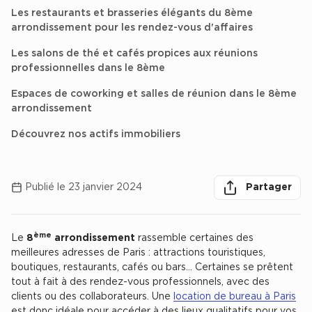
Achat de Bureaux à Rennes
Les restaurants et brasseries élégants du 8ème
arrondissement pour les rendez-vous d'affaires
Collections de Bureaux
Les salons de thé et cafés propices aux réunions
Hôtels particuliers
professionnelles dans le 8ème
Immeuble indépendant
Espaces de coworking et salles de réunion dans le 8ème
arrondissement
Bureaux certifiés - Environnement
Immeuble de bureaux avec services
Découvrez nos actifs immobiliers
herche des
Location bureaux Bellecour - Cordeliers (Lyon)
Haussmanniens
Partager
Partager sur lin
Partager 
Par
Publié le 23 janvier 2024
Partager
ème
Le
8
arrondissement
rassemble certaines des
Chercher
meilleures adresses de Paris : attractions touristiques,
Location d'Entrepôts / Activités
boutiques, restaurants, cafés ou bars... Certaines se prêtent
Location d'Entrepôts / Activités à Aix-en-Provence
tout à fait à des rendez-vous professionnels, avec des
clients ou des collaborateurs. Une
location de bureau à Paris
Location d'Entrepôts / Activités à Saint-Priest
est donc idéale pour accéder à des lieux qualitatifs pour vos