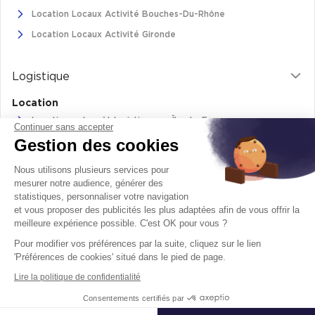
Location Locaux Activité Bouches-Du-Rhône
Location Locaux Activité Gironde
Logistique
Location
Location entrepôt logistique en Île-de-France
Continuer sans accepter
Gestion des cookies
Location entrepôt logistique Pas-de-Calais
Location de bâtiments logistiques en Auvergne-Rhône-Alpes
Nous utilisons plusieurs services pour
Location Logistique Bouches-Du-Rhône
mesurer notre audience, générer des
statistiques, personnaliser votre navigation
et vous proposer des publicités les plus adaptées afin de vous offrir la
meilleure expérience possible. C'est OK pour vous ?
Retrouvez-nous sur
Pour modifier vos préférences par la suite, cliquez sur le lien
facebook
twitter
instagram
youtube
'Préférences de cookies' situé dans le pied de page.
Lire la politique de confidentialité
Mentions légales
Politique de cookie
Consentements certifiés par
© 2026 - Tous droits réservés