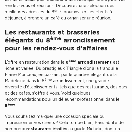
Location d'Entrepôts / Activités à Massy
rendez-vous et réunions. Découvrez une sélection des
ème
meilleures adresses du 8
, pour inviter ses clients à
Location d'Entrepôts / Activités à Rennes
déjeuner, à prendre un café ou organiser une réunion.
Location d'Entrepôts / Activités à Besançon
Les restaurants et brasseries
Achat d'Entrepôts / Activités
ème
élégants du 8
arrondissement
pour les rendez-vous d'affaires
Achat d'Entrepôts / Activités en Ille-et-Vilaine
Achat d'Entrepôts / Activités à Lyon
ème
L’offre en restauration dans le
8
arrondissement
est
Achat d'Entrepôts / Activités à Aubagne
riche et variée. Du prestigieux Triangle d'or à la tranquille
Plaine Monceau, en passant par le quartier élégant de la
Achat d'Entrepôts / Activités à Toulouse
ème
Madeleine dans le 8
arrondissement, une grande
Achat d'Entrepôts / Activités à Dijon
diversité d'établissements, tels que des restaurants, des bars
et des cafés, s'offre à vous. Voici quelques
Collections d'Entrepôts / Activités
recommandations pour un déjeuner professionnel dans le
ème
8
.
Entrepôts et Locaux d'activités indépendants
Vous souhaitez marquer une occasion spéciale ou
Entrepôts et Locaux d'activités avec quai de
impressionner vos clients ? Cela tombe bien, Paris abrite de
chargement
nombreux
restaurants étoilés
au guide Michelin, dont un