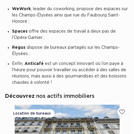
Achat de Commerces
WeWork
, leader du coworking, propose des espaces sur
les Champs-Élysées ainsi que rue du Faubourg Saint-
Achat de Commerces à Nîmes
Honoré ;
Achat de Commerces à Toulouse
Spaces
offre des espaces de travail à deux pas de
Achat de Commerces à Marseille
l’Opéra Garnier ;
Achat de Commerces à Dijon
Regus
dispose de bureaux partagés sur les Champs-
Élysées ;
Enfin,
Anticafé
est un concept innovant où l’on paye à
l’heure pour pouvoir travailler ou accéder à des salles de
réunions, mais aussi à des gourmandises et des boissons
Bureaux privés
chaudes à volonté !
Bureaux privés à Paris
Découvrez
nos actifs immobiliers
Bureaux privés à Lyon
Bureaux privés à Marseille
Location de bureaux
Ajoute
Bureaux privés à Neuilly-sur-Seine
Bureaux privés à Lille