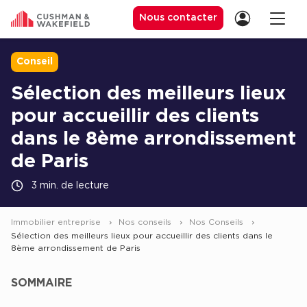
Nous contacter
Conseil
Sélection des meilleurs lieux
Location de Bureaux
pour accueillir des clients
Location de Bureaux à Paris
dans le 8ème arrondissement
Location de Bureaux à Lyon
de Paris
Location de Bureaux à Marseille
3 min. de lecture
Location de Bureaux à Rennes
Immobilier entreprise
Nos conseils
Nos Conseils
Achat de Bureaux
Sélection des meilleurs lieux pour accueillir des clients dans le
8ème arrondissement de Paris
Achat de Bureaux à Paris
Achat de Bureaux à Lyon
SOMMAIRE
Achat de Bureaux à Marseille