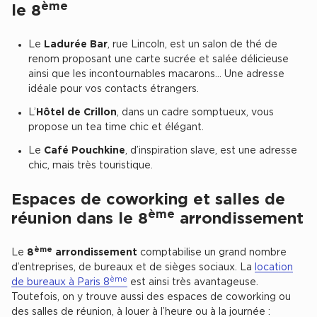
ème
le 8
Collections de Logistique
Le
Ladurée Bar
, rue Lincoln, est un salon de thé de
Logistique urbaine
renom proposant une carte sucrée et salée délicieuse
ainsi que les incontournables macarons… Une adresse
Entrepôts Messagerie
idéale pour vos contacts étrangers.
Entrepôts logistique classe A
L’
Hôtel de Crillon
, dans un cadre somptueux, vous
Entrepôts XXL
propose un tea time chic et élégant.
Le
Café Pouchkine
, d’inspiration slave, est une adresse
chic, mais très touristique.
Espaces de coworking et salles de
Location de Commerces
ème
réunion dans le 8
arrondissement
Location de Commerces à Paris
ème
Le
8
arrondissement
comptabilise un grand nombre
Location de Commerces à Bordeaux
d’entreprises, de bureaux et de sièges sociaux. La
location
Location de Commerces à Toulouse
ème
de bureaux à Paris 8
est ainsi très avantageuse.
Toutefois, on y trouve aussi des espaces de coworking ou
Location de Commerces à Reims
des salles de réunion, à louer à l’heure ou à la journée :