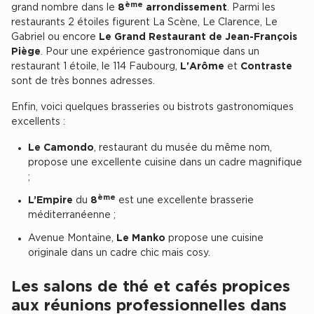
ème
grand nombre dans le
8
arrondissement
. Parmi les
Entrepôts et Locaux d'activités - Programmes neufs
restaurants 2 étoiles figurent La Scène, Le Clarence, Le
Gabriel ou encore
Le Grand Restaurant de Jean-François
Piège
. Pour une expérience gastronomique dans un
restaurant 1 étoile, le 114 Faubourg,
L'Arôme
et
Contraste
sont de très bonnes adresses.
Location de plateformes Logistique
Enfin, voici quelques brasseries ou bistrots gastronomiques
Location de plateformes Logistique à Aulnay-sous-Bois
excellents :
Location de plateformes Logistique à Amiens
Le Camondo
, restaurant du musée du même nom,
propose une excellente cuisine dans un cadre magnifique
Location de plateformes Logistique à Marseille
;
Location de plateformes Logistique à Le Havre
ème
L’Empire
du
8
est une excellente brasserie
méditerranéenne ;
Achat de plateformes Logistique
Avenue Montaine,
Le Manko
propose une cuisine
Achat de plateformes Logistique en Bretagne
originale dans un cadre chic mais cosy.
Achat de plateformes Logistique à Lyon
Les salons de thé et cafés propices
Achat de plateformes Logistique à Marseille
aux réunions professionnelles dans
Achat de plateformes Logistique à Dijon