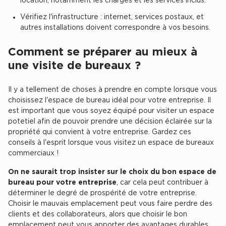
location, notamment les charges et les services inclus.
Location d'Entrepôts / Activités à Massy
Vérifiez l'infrastructure : internet, services postaux, et
Location d'Entrepôts / Activités à Rennes
autres installations doivent correspondre à vos besoins.
Location d'Entrepôts / Activités à Besançon
Comment se préparer au mieux à
une visite de bureaux ?
Achat d'Entrepôts / Activités
Achat d'Entrepôts / Activités en Ille-et-Vilaine
Il y a tellement de choses à prendre en compte lorsque vous
Achat d'Entrepôts / Activités à Lyon
choisissez l'espace de bureau idéal pour votre entreprise. Il
est important que vous soyez équipé pour visiter un espace
Achat d'Entrepôts / Activités à Aubagne
potetiel afin de pouvoir prendre une décision éclairée sur la
propriété qui convient à votre entreprise. Gardez ces
Achat d'Entrepôts / Activités à Toulouse
conseils à l'esprit lorsque vous visitez un espace de bureaux
Achat d'Entrepôts / Activités à Dijon
commerciaux !
Collections d'Entrepôts / Activités
On ne saurait trop insister sur le choix du bon espace de
bureau pour votre entreprise
, car cela peut contribuer à
Entrepôts et Locaux d'activités indépendants
déterminer le degré de prospérité de votre entreprise.
Choisir le mauvais emplacement peut vous faire perdre des
Entrepôts et Locaux d'activités avec quai de chargement
clients et des collaborateurs, alors que choisir le bon
Entrepôts et Locaux d'activités - Programmes neufs
emplacement peut vous apporter des avantages durables