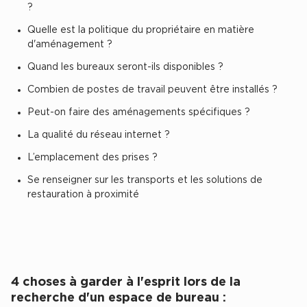
?
Collections de Logistique
Quelle est la politique du propriétaire en matière
Logistique urbaine
d'aménagement ?
Entrepôts Messagerie
Quand les bureaux seront-ils disponibles ?
Entrepôts logistique classe A
Combien de postes de travail peuvent être installés ?
Entrepôts XXL
Peut-on faire des aménagements spécifiques ?
La qualité du réseau internet ?
L’emplacement des prises ?
Se renseigner sur les transports et les solutions de
Location de Commerces
restauration à proximité
Location de Commerces à Paris
Location de Commerces à Bordeaux
Location de Commerces à Toulouse
Location de Commerces à Reims
4 choses à garder à l'esprit lors de la
recherche d'un espace de bureau :
Achat de Commerces