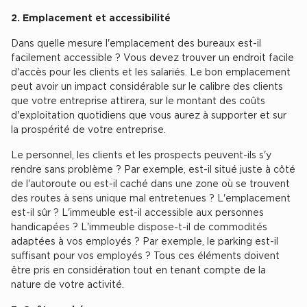
Plateaux opérés
2. Emplacement et accessibilité
Plateaux opérés à Paris
Dans quelle mesure l'emplacement des bureaux est-il
Plateaux opérés à Lyon
facilement accessible ? Vous devez trouver un endroit facile
d'accès pour les clients et les salariés. Le bon emplacement
Plateaux opérés à Neuilly-sur-Seine
peut avoir un impact considérable sur le calibre des clients
que votre entreprise attirera, sur le montant des coûts
Plateaux opérés à Saint-Ouen
d'exploitation quotidiens que vous aurez à supporter et sur
Plateaux opérés à Boulogne-Billancourt
la prospérité de votre entreprise.
Collections Flex / Coworking
Le personnel, les clients et les prospects peuvent-ils s'y
rendre sans problème ? Par exemple, est-il situé juste à côté
Bureaux privés avec terrasse
de l'autoroute ou est-il caché dans une zone où se trouvent
des routes à sens unique mal entretenues ? L'emplacement
est-il sûr ? L'immeuble est-il accessible aux personnes
handicapées ? L'immeuble dispose-t-il de commodités
adaptées à vos employés ? Par exemple, le parking est-il
suffisant pour vos employés ? Tous ces éléments doivent
Guide & Conseils
être pris en considération tout en tenant compte de la
Livrets blancs & Études
nature de votre activité.
Cas Clients