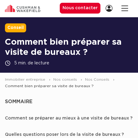
Nous contacter
Conseil
Comment bien préparer sa
Location de Bureaux
visite de bureaux ?
Location de Bureaux à Paris
5 min. de lecture
Location de Bureaux à Lyon
Location de Bureaux à Marseille
Immobilier entreprise
Nos conseils
Nos Conseils
Comment bien préparer sa visite de bureaux ?
Location de Bureaux à Rennes
Achat de Bureaux
SOMMAIRE
Achat de Bureaux à Paris
Comment se préparer au mieux à une visite de bureaux ?
Achat de Bureaux à Lyon
Achat de Bureaux à Marseille
Quelles questions poser lors de la visite de bureaux ?