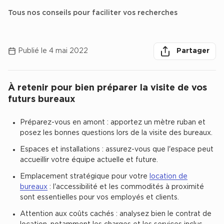
Achat de Bureaux à Rennes
Tous nos conseils pour faciliter vos recherches
herche des
Collections de Bureaux
Partager
Partager sur lin
Partager 
Par
Hôtels particuliers
Publié le 4 mai 2022
Partager
Immeuble indépendant
Bureaux certifiés - Environnement
À retenir pour bien préparer la visite de vos
Chercher
Immeuble de bureaux avec services
futurs bureaux
Location bureaux Bellecour - Cordeliers (Lyon)
Préparez-vous en amont : apportez un mètre ruban et
Haussmanniens
posez les bonnes questions lors de la visite des bureaux.
Espaces et installations : assurez-vous que l'espace peut
accueillir votre équipe actuelle et future.
Emplacement stratégique pour votre
location de
Location d'Entrepôts / Activités
bureaux
: l'accessibilité et les commodités à proximité
sont essentielles pour vos employés et clients.
Location d'Entrepôts / Activités à Aix-en-Provence
Attention aux coûts cachés : analysez bien le contrat de
Location d'Entrepôts / Activités à Saint-Priest