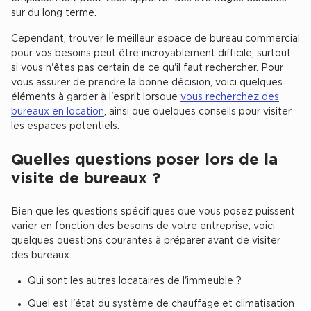
sur du long terme.
Cependant, trouver le meilleur espace de bureau commercial
pour vos besoins peut être incroyablement difficile, surtout
si vous n'êtes pas certain de ce qu'il faut rechercher. Pour
Location de plateformes Logistique
vous assurer de prendre la bonne décision, voici quelques
éléments à garder à l'esprit lorsque
vous recherchez des
Location de plateformes Logistique à Aulnay-sous-Bois
bureaux en location
, ainsi que quelques conseils pour visiter
Location de plateformes Logistique à Amiens
les espaces potentiels.
Location de plateformes Logistique à Marseille
Quelles questions poser lors de la
Location de plateformes Logistique à Le Havre
visite de bureaux ?
Achat de plateformes Logistique
Bien que les questions spécifiques que vous posez puissent
Achat de plateformes Logistique en Bretagne
varier en fonction des besoins de votre entreprise, voici
quelques questions courantes à préparer avant de visiter
Achat de plateformes Logistique à Lyon
des bureaux :
Achat de plateformes Logistique à Marseille
Qui sont les autres locataires de l'immeuble ?
Achat de plateformes Logistique à Dijon
Quel est l'état du système de chauffage et climatisation