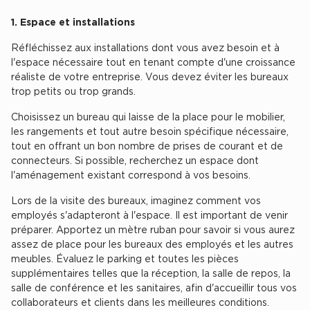
1. Espace et installations
Achat de Commerces à Nîmes
Achat de Commerces à Toulouse
Réfléchissez aux installations dont vous avez besoin et à
l'espace nécessaire tout en tenant compte d'une croissance
Achat de Commerces à Marseille
réaliste de votre entreprise. Vous devez éviter les bureaux
trop petits ou trop grands.
Achat de Commerces à Dijon
Choisissez un bureau qui laisse de la place pour le mobilier,
les rangements et tout autre besoin spécifique nécessaire,
tout en offrant un bon nombre de prises de courant et de
connecteurs. Si possible, recherchez un espace dont
Bureaux privés
l'aménagement existant correspond à vos besoins.
Bureaux privés à Paris
Lors de la visite des bureaux, imaginez comment vos
employés s'adapteront à l'espace. Il est important de venir
Bureaux privés à Lyon
préparer. Apportez un mètre ruban pour savoir si vous aurez
assez de place pour les bureaux des employés et les autres
Bureaux privés à Marseille
meubles. Évaluez le parking et toutes les pièces
Bureaux privés à Neuilly-sur-Seine
supplémentaires telles que la réception, la salle de repos, la
salle de conférence et les sanitaires, afin d'accueillir tous vos
Bureaux privés à Lille
collaborateurs et clients dans les meilleures conditions.