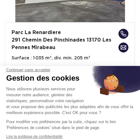
Parc La Renardiere
291 Chemin Des Pinchinades 13170 Les
Pennes Mirabeau
Surface :
1 035 m², div. min. 205 m²
Loyer :
130 € HT/HC/m²/an
Continuer sans accepter
Gestion des cookies
Prix de vente :
2 017 568 € HD.HT
Nous utilisons plusieurs services pour
À partir de :
1 950 € /m² HD.HT
mesurer notre audience, générer des
statistiques, personnaliser votre navigation
Disponibilité :
Immédiate
En savoir plus
et vous proposer des publicités les plus adaptées afin de vous offrir la
meilleure expérience possible. C'est OK pour vous ?
Pour modifier vos préférences par la suite, cliquez sur le lien
'Préférences de cookies' situé dans le pied de page.
Lire la politique de confidentialité