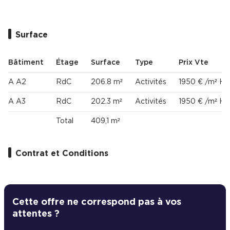
Surface
Bâtiment
Étage
Surface
Type
Prix Vte
A A2
RdC
206.8 m²
Activités
1950 € /m² H
A A3
RdC
202.3 m²
Activités
1950 € /m² H
Total
409,1 m²
Contrat et Conditions
Cette offre ne correspond pas à vos
attentes ?