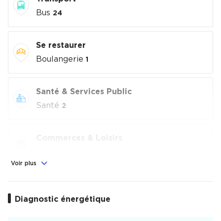
Bus
24
Se restaurer
Boulangerie
1
Santé & Services Public
Santé
2
Commerces & Loisirs
Alimentation
, Commerces
, Sport
1
1
4
Voir plus
Éducation
Crèche
, École
, Lycée
Diagnostic énergétique
1
1
1