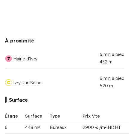
À proximité
5 min à pied
7
Mairie d'Ivry
432 m
6 min à pied
C
Ivry-sur-Seine
520 m
Surface
Étage
Surface
Type
Prix Vte
6
448 m²
Bureaux
2900 € /m² HD.HT