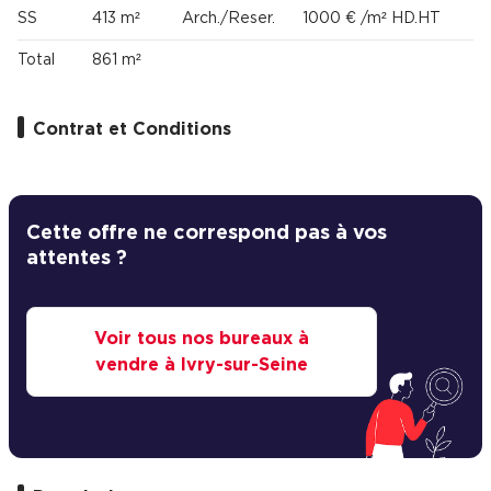
SS
413 m²
Arch./Reser.
1000 € /m² HD.HT
Total
861 m²
Contrat et Conditions
Cette offre ne correspond pas à vos
attentes ?
Voir tous nos bureaux à
vendre à Ivry-sur-Seine