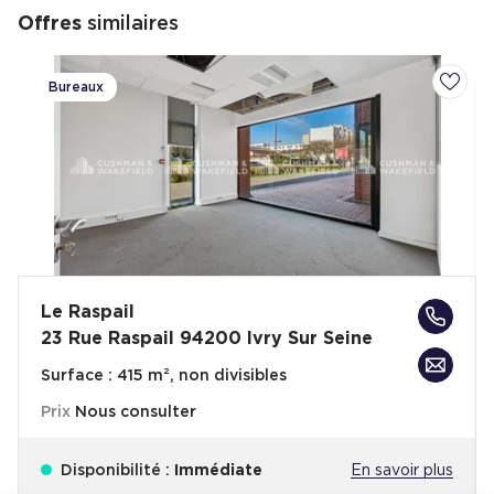
minutes en voiture.
Offres
similaires
Bureaux
Ajoute
Le Raspail
23 Rue Raspail 94200 Ivry Sur Seine
Surface :
415 m², non divisibles
Prix
Nous consulter
Disponibilité :
Immédiate
En savoir plus