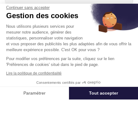
Continuer sans accepter
Gestion des cookies
Nous utilisons plusieurs services pour
mesurer notre audience, générer des
statistiques, personnaliser votre navigation
Télétravail + Flexibilité = moins de
et vous proposer des publicités les plus adaptées afin de vous offrir la
m² de bureaux
meilleure expérience possible. C'est OK pour vous ?
Pour modifier vos préférences par la suite, cliquez sur le lien
Estimation immédiate de vos économies de
'Préférences de cookies' situé dans le pied de page.
surfaces avec notre calculateur intelligent
Lire la politique de confidentialité
Démarrer la simulation
Consentements certifiés par
Appeler
Nous contacter
Paramétrer
Tout accepter
Déjà un compte?
Se connecter
Axeptio consent
Plateforme de Gestion du Consentement : Personnalisez vos Options
Notre plateforme vous permet d'adapter et de gérer vos paramètres de 
Un projet immobilier ?
Vous souhaitez nous confier votre actif ?