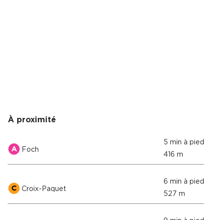
À proximité
5 min à pied
A
Foch
416 m
6 min à pied
C
Croix-Paquet
527 m