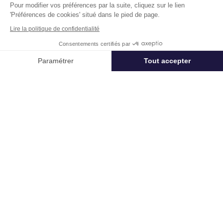
Pour modifier vos préférences par la suite, cliquez sur le lien
'Préférences de cookies' situé dans le pied de page.
Lire la politique de confidentialité
Télétravail + Flexibilité = moins de
m² de bureaux
Consentements certifiés par
Appeler
Nous contacter
Paramétrer
Tout accepter
Estimation immédiate de vos économies de
surfaces avec notre calculateur intelligent
Axeptio consent
Plateforme de Gestion du Consentement : Personnalisez vos Options
Démarrer la simulation
Notre plateforme vous permet d'adapter et de gérer vos paramètres de 
Déjà un compte?
Se connecter
Un projet immobilier ?
Vous souhaitez nous confier votre actif ?
Cushman & Wakefield vous aide à optimiser
votre immobilier.