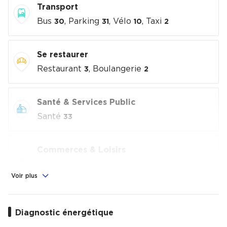
Transport
Bus
, Parking
, Vélo
, Taxi
30
31
10
2
Se restaurer
Restaurant
, Boulangerie
3
2
Santé & Services Public
Santé
33
Commerces & Loisirs
Alimentation
, Commerces
, Loisirs
3
4
culturels
, Sport
Voir plus
3
3
Éducation
Diagnostic énergétique
Crèche
, École
, Collège
3
2
1