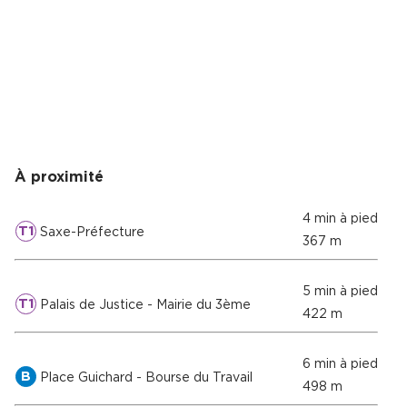
À proximité
4 min à pied
T1
Saxe-Préfecture
367 m
5 min à pied
T1
Palais de Justice - Mairie du 3ème
422 m
6 min à pied
B
Place Guichard - Bourse du Travail
498 m