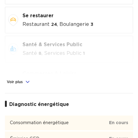
Se restaurer
Restaurant
, Boulangerie
24
3
Santé & Services Public
Santé
, Services Public
8
1
Commerces & Loisirs
Alimentation
, Commerces
, Loisirs
Voir plus
1
4
culturels
, Sport
1
3
Diagnostic énergétique
Éducation
Crèche
, École
, Collège
1
2
1
Consommation énergétique
En cours
Place Guichard