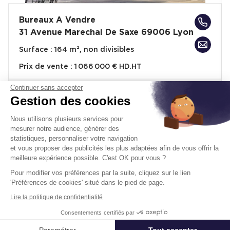
Bureaux A Vendre
31 Avenue Marechal De Saxe 69006 Lyon
Surface :
164 m², non divisibles
Prix de vente :
1 066 000 € HD.HT
Continuer sans accepter
Disponibilité :
Immédiate
En savoir plus
Gestion des cookies
Nous utilisons plusieurs services pour
mesurer notre audience, générer des
statistiques, personnaliser votre navigation
et vous proposer des publicités les plus adaptées afin de vous offrir la
meilleure expérience possible. C'est OK pour vous ?
Pour modifier vos préférences par la suite, cliquez sur le lien
Télétravail + Flexibilité = moins de
'Préférences de cookies' situé dans le pied de page.
m² de bureaux
Lire la politique de confidentialité
Estimation immédiate de vos économies de
Consentements certifiés par
surfaces avec notre calculateur intelligent
Appeler
Nous contacter