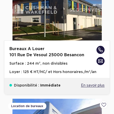
Bureaux A Louer
101 Rue De Vesoul 25000 Besancon
Surface :
244 m², non divisibles
Loyer :
125 € HT/HC/ et Hors honoraires./m²/an
Disponibilité :
Immédiate
En savoir plus
Location de bureaux
Ajoute