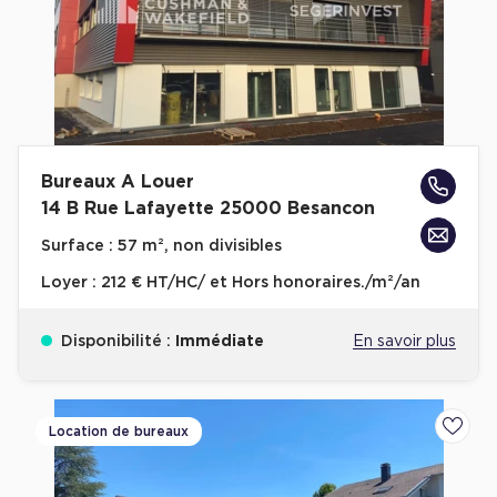
Bureaux A Louer
14 B Rue Lafayette 25000 Besancon
Surface :
57 m², non divisibles
Loyer :
212 € HT/HC/ et Hors honoraires./m²/an
Disponibilité :
Immédiate
En savoir plus
Location de bureaux
Ajoute