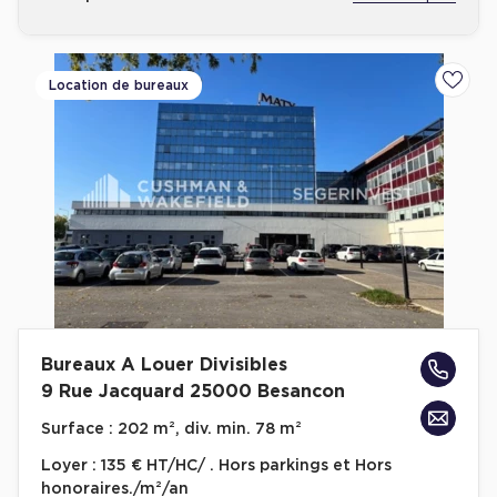
Location de bureaux
Ajoute
Bureaux A Louer Divisibles
9 Rue Jacquard 25000 Besancon
Surface :
202 m², div. min. 78 m²
Loyer :
135 € HT/HC/ . Hors parkings et Hors
honoraires./m²/an