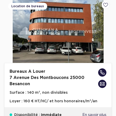
Location de bureaux
Ajoute
Bureaux A Louer
7 Avenue Des Montboucons 25000
Besancon
Surface :
140 m², non divisibles
Loyer :
160 € HT/HC/ et hors honoraires/m²/an
Disponibilité :
Immédiate
En savoir plus