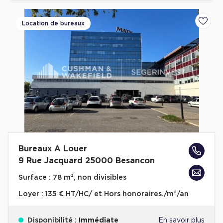
Location de bureaux
Ajoute
Bureaux A Louer
9 Rue Jacquard 25000 Besancon
Surface :
78 m², non divisibles
Loyer :
135 € HT/HC/ et Hors honoraires./m²/an
Disponibilité :
Immédiate
En savoir plus