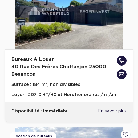
Bureaux A Louer
40 Rue Des Frères Chaffanjon 25000
Besancon
Surface :
184 m², non divisibles
Loyer :
207 € HT/HC et Hors honoraires./m²/an
Disponibilité :
immédiate
En savoir plus
Location de bureaux
Ajoute