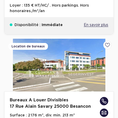
Loyer :
135 € HT/HC/ . Hors parkings. Hors
honoraires./m²/an
Disponibilité :
Immédiate
En savoir plus
Location de bureaux
Ajoute
Bureaux A Louer Divisibles
17 Rue Alain Savary 25000 Besancon
Surface :
2 176 m², div. min. 213 m²