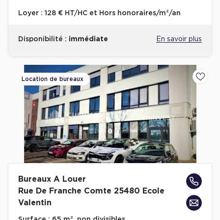
Loyer :
128 € HT/HC et Hors honoraires/m²/an
Disponibilité :
immédiate
En savoir plus
Location de bureaux
Ajoute
Bureaux A Louer
Rue De Franche Comte 25480 Ecole
Valentin
Surface :
65 m², non divisibles