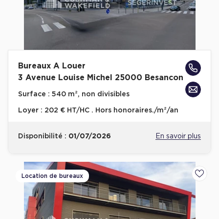
Bureaux A Louer
3 Avenue Louise Michel 25000 Besancon
Surface :
540 m², non divisibles
Loyer :
202 € HT/HC . Hors honoraires./m²/an
Disponibilité :
01/07/2026
En savoir plus
Location de bureaux
Ajoute