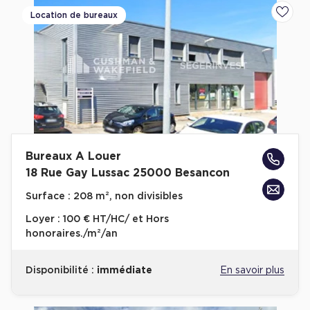
Location de bureaux
Ajoute
Bureaux A Louer
18 Rue Gay Lussac 25000 Besancon
Surface :
208 m², non divisibles
Loyer :
100 € HT/HC/ et Hors
honoraires./m²/an
Disponibilité :
immédiate
En savoir plus