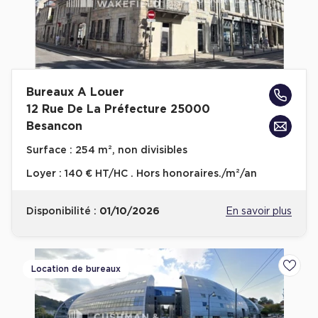
Cas Clients
Bureaux A Louer
12 Rue De La Préfecture 25000
Besancon
Surface :
254 m², non divisibles
Loyer :
140 € HT/HC . Hors honoraires./m²/an
Disponibilité :
01/10/2026
En savoir plus
Location de bureaux
Ajoute