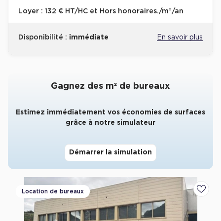
Loyer :
132 € HT/HC et Hors honoraires./m²/an
Collections de Logistique
Logistique urbaine
Disponibilité :
immédiate
En savoir plus
Entrepôts Messagerie
Entrepôts logistique classe A
Entrepôts XXL
Gagnez des m² de bureaux
Estimez immédiatement vos économies de surfaces
grâce à notre simulateur
Location de Commerces
Démarrer la simulation
Location de Commerces à Paris
Location de Commerces à Bordeaux
Location de bureaux
Ajoute
Location de Commerces à Toulouse
Location de Commerces à Reims