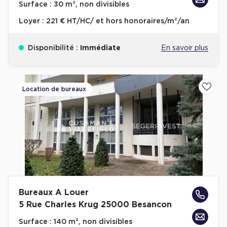
Surface :
30 m², non divisibles
Entrepôts et Locaux d'activités - Programmes neufs
Loyer :
221 € HT/HC/ et hors honoraires/m²/an
Disponibilité :
Immédiate
En savoir plus
Location de plateformes Logistique
Location de plateformes Logistique à Aulnay-sous-Bois
Location de bureaux
Ajoute
Location de plateformes Logistique à Amiens
Location de plateformes Logistique à Marseille
Location de plateformes Logistique à Le Havre
Achat de plateformes Logistique
Achat de plateformes Logistique en Bretagne
Achat de plateformes Logistique à Lyon
Bureaux A Louer
5 Rue Charles Krug 25000 Besancon
Achat de plateformes Logistique à Marseille
Surface :
140 m², non divisibles
Achat de plateformes Logistique à Dijon