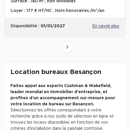
Surface :
180 m², non divisibles
Loyer :
177 € HT/HC . Hors honoraires./m²/an
Disponibilité :
01/01/2027
En savoir plus
2
1
Suivant
Revenir à l'accueil -
Immobilier entreprise
Location Bureaux
Bourgogne-Franche-
Location bureaux Besançon
Faites appel aux experts Cushman & Wakefield,
leader mondial en immobilier d'entreprise, et
profitez d'un accompagnement sur-mesure pour
votre location de bureau sur Besançon.
Sélectionnez les offres correspondant à votre
recherche grâce à nos outils de sélection en ligne et
trouvez les locaux disponibles en fonction de vos
critères d'installation dans la capitale comtoise.