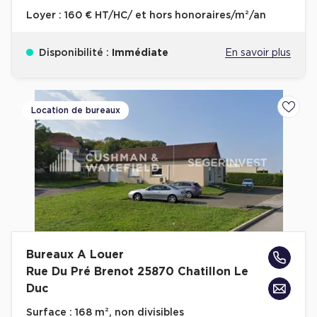
Loyer :
160 € HT/HC/ et hors honoraires/m²/an
Disponibilité :
Immédiate
En savoir plus
Location de bureaux
Ajoute
Bureaux A Louer
Rue Du Pré Brenot 25870 Chatillon Le
Duc
Surface :
168 m², non divisibles