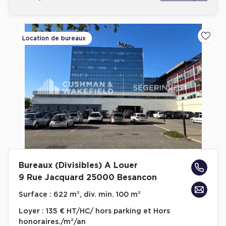
Location de bureaux
Ajoute
Bureaux (Divisibles) A Louer
9 Rue Jacquard 25000 Besancon
Surface :
622 m², div. min. 100 m²
Loyer :
135 € HT/HC/ hors parking et Hors
honoraires./m²/an