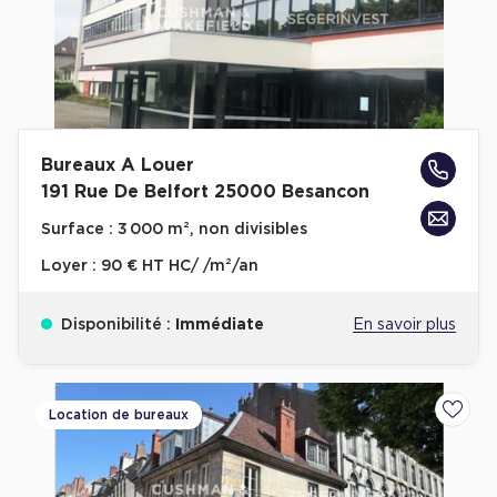
Plateaux opérés
Plateaux opérés à Paris
Plateaux opérés à Lyon
Plateaux opérés à Neuilly-sur-Seine
Bureaux A Louer
Plateaux opérés à Saint-Ouen
191 Rue De Belfort 25000 Besancon
Plateaux opérés à Boulogne-Billancourt
Surface :
3 000 m², non divisibles
Loyer :
90 € HT HC/ /m²/an
Collections Flex / Coworking
Bureaux privés avec terrasse
Disponibilité :
Immédiate
En savoir plus
Location de bureaux
Ajoute
Guide & Conseils
Livrets blancs & Études