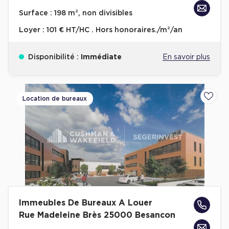
Achat de Bureaux à Rennes
Surface :
198 m², non divisibles
Collections de Bureaux
Loyer :
101 € HT/HC . Hors honoraires./m²/an
Hôtels particuliers
Disponibilité :
Immédiate
En savoir plus
Immeuble indépendant
Bureaux certifiés - Environnement
Immeuble de bureaux avec services
Location de bureaux
Ajoute
Location bureaux Bellecour - Cordeliers (Lyon)
Haussmanniens
Location d'Entrepôts / Activités
Immeubles De Bureaux A Louer
Location d'Entrepôts / Activités à Aix-en-Provence
Rue Madeleine Brès 25000 Besancon
Location d'Entrepôts / Activités à Saint-Priest