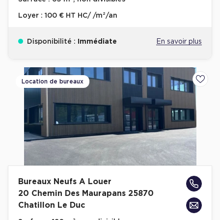
Loyer :
100 € HT HC/ /m²/an
Disponibilité :
Immédiate
En savoir plus
Location de bureaux
Ajoute
Bureaux Neufs A Louer
20 Chemin Des Maurapans 25870
Chatillon Le Duc