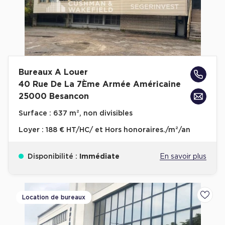
Achat de Commerces
Achat de Commerces à Nîmes
Achat de Commerces à Toulouse
Achat de Commerces à Marseille
Bureaux A Louer
Achat de Commerces à Dijon
40 Rue De La 7Ème Armée Américaine
25000 Besancon
Surface :
637 m², non divisibles
Loyer :
188 € HT/HC/ et Hors honoraires./m²/an
Bureaux privés
Bureaux privés à Paris
Disponibilité :
Immédiate
En savoir plus
Bureaux privés à Lyon
Bureaux privés à Marseille
Location de bureaux
Ajoute
Bureaux privés à Neuilly-sur-Seine
Bureaux privés à Lille