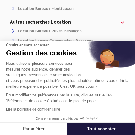
Location Bureaux Montfaucon
Autres recherches Location
Location Bureaux Privés Besançon
Location Locaux Commerciaux Besançon
Continuer sans accepter
Gestion des cookies
Location Terrains Besançon
Location Logistique Besançon
Nous utilisons plusieurs services pour
mesurer notre audience, générer des
Location Locaux Activité Besançon
statistiques, personnaliser votre navigation
et vous proposer des publicités les plus adaptées afin de vous offrir la
Location Salles De Réunion Besançon
meilleure expérience possible. C'est OK pour vous ?
Location Plateaux Opérés Besançon
Pour modifier vos préférences par la suite, cliquez sur le lien
'Préférences de cookies' situé dans le pied de page.
Location Coworking Besançon
Lire la politique de confidentialité
Consentements certifiés par
Paramétrer
Tout accepter
Affiner ma recherche
Acteur mondial des services dédiés à l’immobilier d’entreprise,