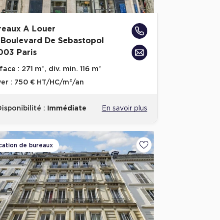
reaux A Louer
 Boulevard De Sebastopol
003 Paris
face :
271 m², div. min. 116 m²
er :
750 € HT/HC/m²/an
isponibilité :
Immédiate
En savoir plus
cation de bureaux
voris
Ajouter aux favoris