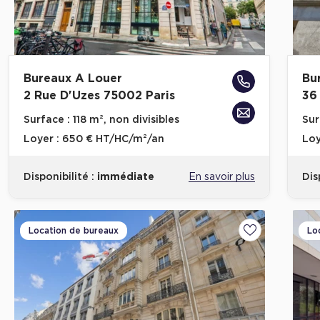
Bureaux A Louer
Bu
2 Rue D'Uzes 75002 Paris
36
Surface :
118 m², non divisibles
Sur
Loyer :
650 € HT/HC/m²/an
Loy
Disponibilité :
immédiate
En savoir plus
Dis
Location de bureaux
Lo
Ajouter aux fa