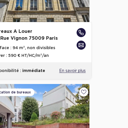
reaux A Louer
 Rue Vignon 75009 Paris
face :
94 m², non divisibles
er :
590 € HT/HC/m²/an
ponibilité :
immédiate
En savoir plus
cation de bureaux
voris
Ajouter aux favoris