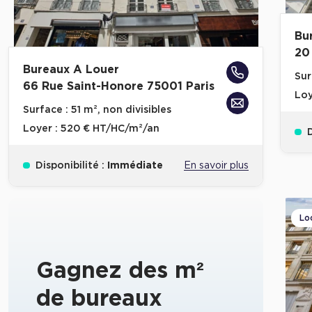
Bu
20
Bureaux A Louer
Sur
66 Rue Saint-Honore 75001 Paris
Loy
Surface :
51 m², non divisibles
Loyer :
520 € HT/HC/m²/an
D
Disponibilité :
Immédiate
En savoir plus
Lo
Gagnez des m²
de bureaux