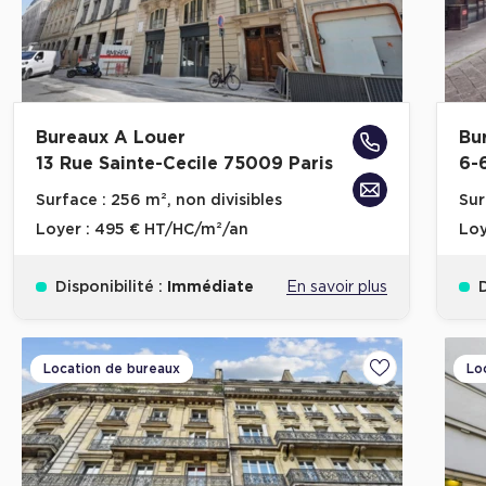
Bureaux A Louer
Bu
13 Rue Sainte-Cecile 75009 Paris
6-
Surface :
256 m², non divisibles
Sur
Loyer :
495 € HT/HC/m²/an
Loy
Disponibilité :
Immédiate
En savoir plus
D
Location de bureaux
Lo
Ajouter aux fa