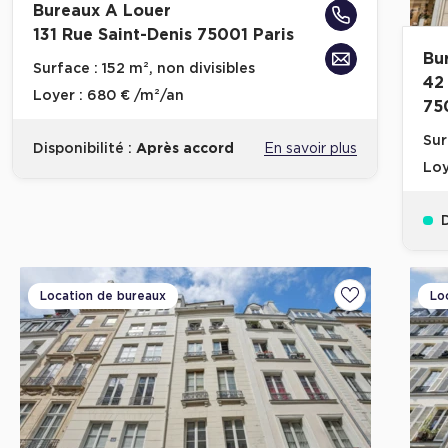
Bureaux A Louer
131 Rue Saint-Denis 75001 Paris
Bu
Surface :
152 m², non divisibles
42
Loyer :
680 € /m²/an
75
Sur
Disponibilité :
Après accord
En savoir plus
Loy
D
Location de bureaux
Lo
Ajouter aux fa