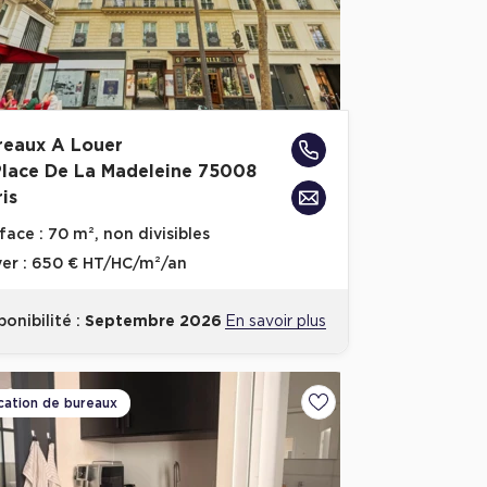
reaux A Louer
Place De La Madeleine 75008
is
face :
70 m², non divisibles
er :
650 € HT/HC/m²/an
ponibilité :
Septembre 2026
En savoir plus
cation de bureaux
voris
Ajouter aux favoris