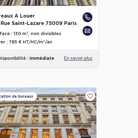
reaux A Louer
 Rue Saint-Lazare 75009 Paris
face :
130 m², non divisibles
er :
785 € HT/HC/m²/an
isponibilité :
Immédiate
En savoir plus
cation de bureaux
Ajouter aux favoris