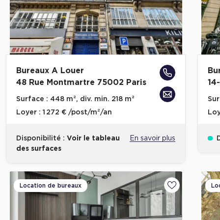
Bureaux A Louer
Bu
48 Rue Montmartre 75002 Paris
14
Surface :
448 m², div. min. 218 m²
Sur
Loyer :
1 272 € /post/m²/an
Loy
Disponibilité :
Voir le tableau
En savoir plus
D
des surfaces
Location de bureaux
Lo
Ajouter aux fa