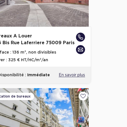
reaux A Louer
6 Bis Rue Laferriere 75009 Paris
face :
136 m², non divisibles
er :
325 € HT/HC/m²/an
isponibilité :
Immédiate
En savoir plus
cation de bureaux
voris
Ajouter aux favoris