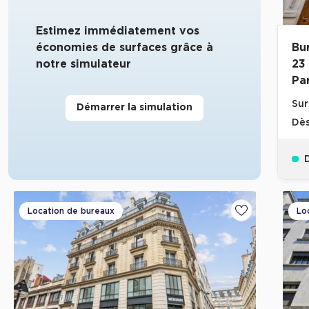
Estimez immédiatement vos
économies de surfaces grâce à
Bu
notre simulateur
23
Par
Sur
Démarrer la simulation
Dè
D
Location de bureaux
Lo
Ajouter aux fa