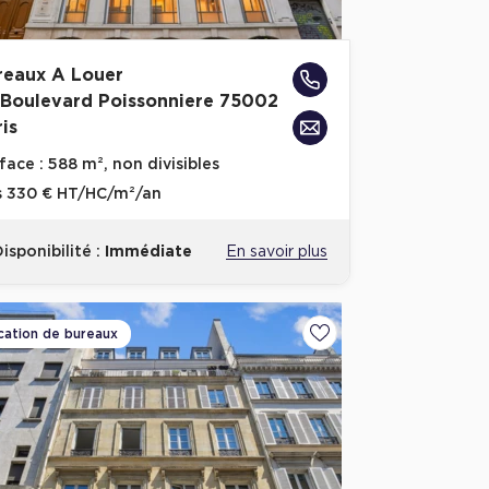
reaux A Louer
 Boulevard Poissonniere 75002
is
face :
588 m², non divisibles
s
330 € HT/HC/m²/an
isponibilité :
Immédiate
En savoir plus
cation de bureaux
voris
Ajouter aux favoris