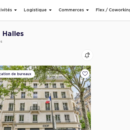
ivités
Logistique
Commerces
Flex / Coworkin
 Halles
es
cation de bureaux
voris
Ajouter aux favoris