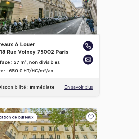
reaux A Louer
-18 Rue Volney 75002 Paris
face :
57 m², non divisibles
er :
650 € HT/HC/m²/an
isponibilité :
Immédiate
En savoir plus
cation de bureaux
voris
Ajouter aux favoris