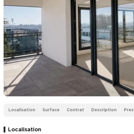
Surface :
1 439 m² divisibles à partir de 281 m²
Localisation
Surface
Contrat
Description
Pres
Loyer :
165 € HT/HC/m²/an
Localisation