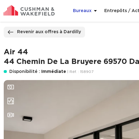
Bureaux
Entrepôts / Act
ppeler
Nous contacter
Revenir aux offres à Dardilly
Air 44
44 Chemin De La Bruyere 69570 Dar
Disponibilité :
Immédiate
| Réf. : 158907