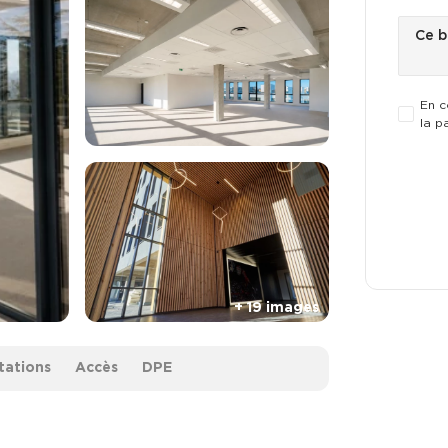
En c
la p
tations
Accès
DPE