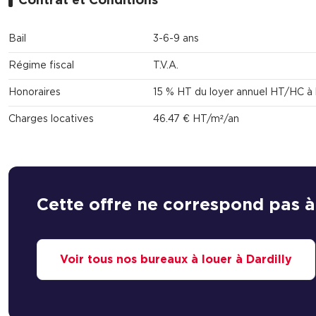
Contrat et Conditions
Bail
3-6-9 ans
Régime fiscal
T.V.A.
Honoraires
15 % HT du loyer annuel HT/HC à 
Charges locatives
46.47 € HT/m²/an
Cette offre ne correspond pas à
Voir tous nos bureaux à louer à Dardilly