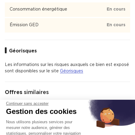
Crèche
, École
, Collège
, Lycée
4
2
1
1
Consommation énergétique
En cours
Mairie
Émission GED
En cours
Mairie est un quartier de Montrouge
Géorisques
Les informations sur les risques auxquels ce bien est exposé
sont disponibles sur le site
Géorisques
Offres
similaires
Continuer sans accepter
Gestion des cookies
Location de bureaux
Ajoute
Nous utilisons plusieurs services pour
mesurer notre audience, générer des
statistiques, personnaliser votre navigation