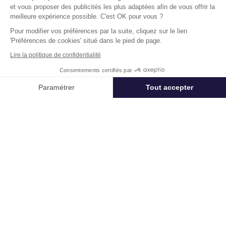
et vous proposer des publicités les plus adaptées afin de vous offrir la
meilleure expérience possible. C'est OK pour vous ?
Pour modifier vos préférences par la suite, cliquez sur le lien
'Préférences de cookies' situé dans le pied de page.
Lire la politique de confidentialité
Consentements certifiés par
Appeler
Nous contacter
Focus
Paramétrer
Tout accepter
41-45 Boulevard Romain Rolland 92120
Axeptio consent
Plateforme de Gestion du Consentement : Personnalisez vos Options
Montrouge
Notre plateforme vous permet d'adapter et de gérer vos paramètres de 
Surface :
275 m², non divisibles
Loyer :
375 € HT/HC/m²/an
Disponibilité :
Immédiate
En savoir plus