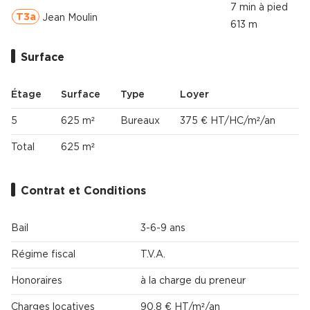
7 min à pied
T3a
Jean Moulin
613 m
Surface
Étage
Surface
Type
Loyer
5
625 m²
Bureaux
375 € HT/HC/m²/an
Total
625 m²
Contrat et Conditions
Bail
3-6-9 ans
Régime fiscal
T.V.A.
Honoraires
à la charge du preneur
Charges locatives
90.8 € HT/m²/an