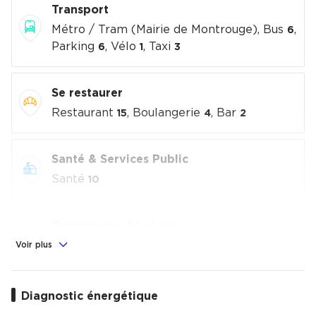
Transport
Métro / Tram (Mairie de Montrouge), Bus
,
6
Parking
, Vélo
, Taxi
6
1
3
Se restaurer
Restaurant
, Boulangerie
, Bar
15
4
2
Santé & Services Public
Santé
10
Commerces & Loisirs
Alimentation
, Commerces
, Loisirs
Voir plus
1
3
culturels
, Sport
1
3
Diagnostic énergétique
Éducation