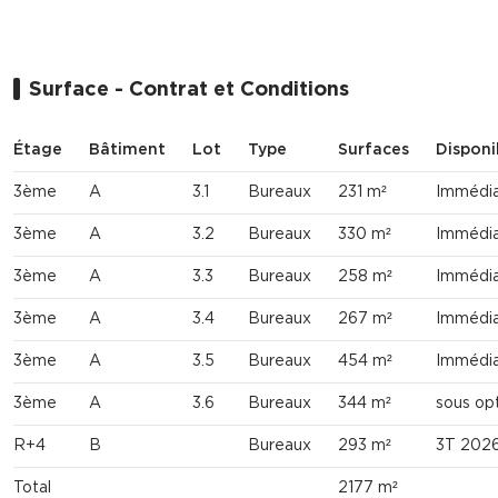
Surface - Contrat et Conditions
Étage
Bâtiment
Lot
Type
Surfaces
Disponib
3ème
A
3.1
Bureaux
231 m²
Immédi
3ème
A
3.2
Bureaux
330 m²
Immédi
3ème
A
3.3
Bureaux
258 m²
Immédi
3ème
A
3.4
Bureaux
267 m²
Immédi
3ème
A
3.5
Bureaux
454 m²
Immédi
3ème
A
3.6
Bureaux
344 m²
sous op
R+4
B
Bureaux
293 m²
3T 202
Total
2177 m²