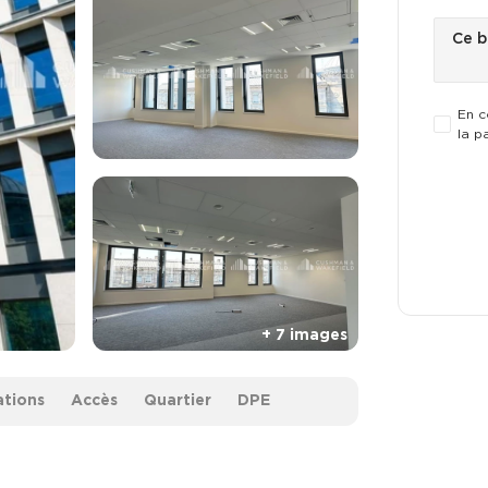
En c
la p
ations
Accès
Quartier
DPE