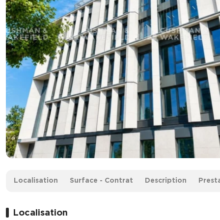
Surface :
2 177 m² divisibles à partir de 293 m²
Localisation
Surface - Contrat
Description
Prest
Loyer :
250 € HT/HC/m²/an
Localisation