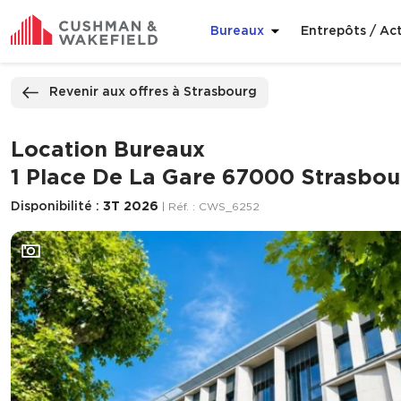
Bureaux
Entrepôts / Act
ppeler
Nous contacter
Revenir aux offres à Strasbourg
Location Bureaux
1 Place De La Gare 67000 Strasbou
Disponibilité :
3T 2026
| Réf. : CWS_6252