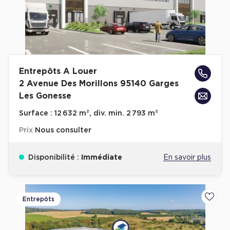
Entrepôts A Louer
2 Avenue Des Morillons 95140 Garges
Les Gonesse
Surface :
12 632 m², div. min. 2 793 m²
Prix
Nous consulter
Disponibilité :
Immédiate
En savoir plus
Entrepôts
Ajoute