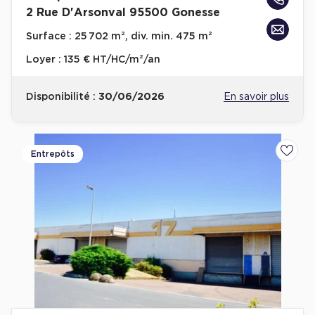
2 Rue D'Arsonval 95500 Gonesse
Surface :
25 702 m², div. min. 475 m²
Loyer :
135 € HT/HC/m²/an
Disponibilité :
30/06/2026
En savoir plus
Entrepôts
Ajoute