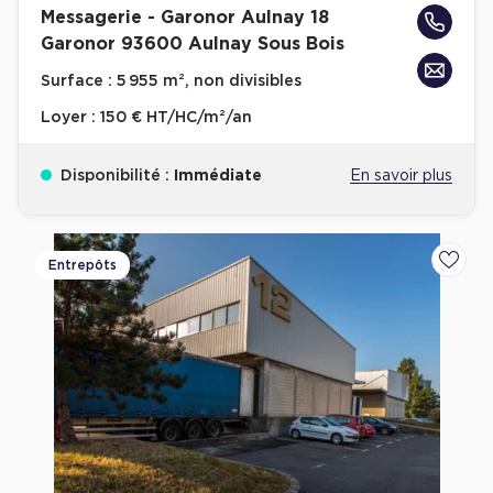
Messagerie - Garonor Aulnay 18
Achat de Bureaux à Rennes
Garonor 93600 Aulnay Sous Bois
Collections de Bureaux
Surface :
5 955 m², non divisibles
Hôtels particuliers
Loyer :
150 € HT/HC/m²/an
Immeuble indépendant
Bureaux certifiés - Environnement
Disponibilité :
Immédiate
En savoir plus
Immeuble de bureaux avec services
Location bureaux Bellecour - Cordeliers (Lyon)
Entrepôts
Ajoute
Haussmanniens
Location d'Entrepôts / Activités
Location d'Entrepôts / Activités à Aix-en-Provence
Location d'Entrepôts / Activités à Saint-Priest