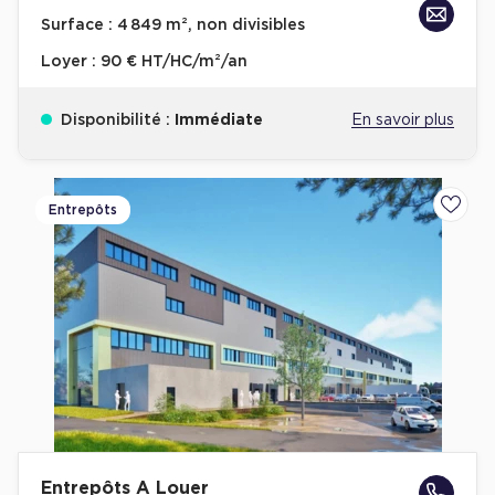
Cas Clients
Surface :
4 849 m², non divisibles
Loyer :
90 € HT/HC/m²/an
Disponibilité :
Immédiate
En savoir plus
Entrepôts
Ajoute
Entrepôts A Louer