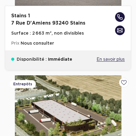
Stains 1
7 Rue D'Amiens 93240 Stains
Surface :
2 663 m², non divisibles
Prix
Nous consulter
Disponibilité :
Immédiate
En savoir plus
Entrepôts
Ajoute