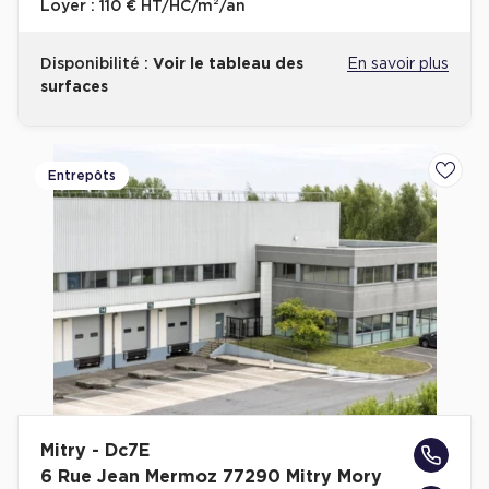
Loyer :
110 € HT/HC/m²/an
Plateaux opérés
Disponibilité :
Voir le tableau des
En savoir plus
Plateaux opérés à Paris
surfaces
Plateaux opérés à Lyon
Plateaux opérés à Neuilly-sur-Seine
Entrepôts
Ajoute
Plateaux opérés à Saint-Ouen
Plateaux opérés à Boulogne-Billancourt
Collections Flex / Coworking
Bureaux privés avec terrasse
Guide & Conseils
Mitry - Dc7E
Livrets blancs & Études
6 Rue Jean Mermoz 77290 Mitry Mory