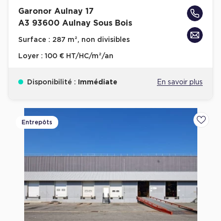
Garonor Aulnay 17
A3 93600 Aulnay Sous Bois
Surface :
287 m², non divisibles
Loyer :
100 € HT/HC/m²/an
Disponibilité :
Immédiate
En savoir plus
Entrepôts
Ajoute