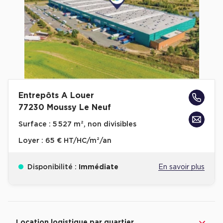
Entrepôts A Louer
77230 Moussy Le Neuf
Surface :
5 527 m², non divisibles
Loyer :
65 € HT/HC/m²/an
Disponibilité :
Immédiate
En savoir plus
Revenir à l'accueil -
Immobilier entreprise
Location Logistique
Ile-de-France
Va
Location logistique par quartier