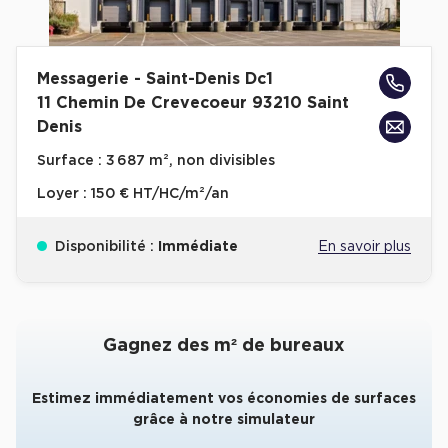
Collections de Logistique
Logistique urbaine
Messagerie - Saint-Denis Dc1
11 Chemin De Crevecoeur 93210 Saint
Entrepôts Messagerie
Denis
Entrepôts logistique classe A
Surface :
3 687 m², non divisibles
Entrepôts XXL
Loyer :
150 € HT/HC/m²/an
Disponibilité :
Immédiate
En savoir plus
Location de Commerces
Location de Commerces à Paris
Gagnez des m² de bureaux
Location de Commerces à Bordeaux
Location de Commerces à Toulouse
Estimez immédiatement vos économies de surfaces
grâce à notre simulateur
Location de Commerces à Reims