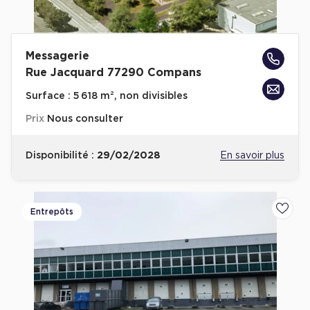
Messagerie
Rue Jacquard 77290 Compans
Surface :
5 618 m², non divisibles
Prix
Nous consulter
Disponibilité :
29/02/2028
En savoir plus
Entrepôts
Ajoute