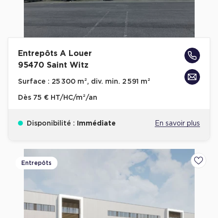
Entrepôts A Louer
95470 Saint Witz
Surface :
25 300 m², div. min. 2 591 m²
Dès
75 € HT/HC/m²/an
Disponibilité :
Immédiate
En savoir plus
Entrepôts
Ajoute