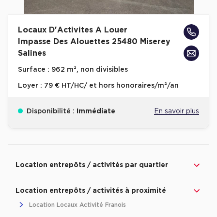
Locaux D'Activites A Louer
Impasse Des Alouettes 25480 Miserey
Salines
Surface :
962 m², non divisibles
Loyer :
79 € HT/HC/ et hors honoraires/m²/an
Disponibilité :
Immédiate
En savoir plus
Revenir à l'accueil -
Immobilier entreprise
Location Entrepôts / Activités
Bourgogn
Location entrepôts / activités par quartier
Location entrepôts / activités à proximité
Location Locaux Activité Franois