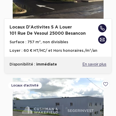
Locaux D'Activites S A Louer
101 Rue De Vesoul 25000 Besancon
Surface :
757 m², non divisibles
Loyer :
60 € HT/HC/ et Hors honoraires./m²/an
Disponibilité :
immédiate
En savoir plus
Locaux d'activité
Ajoute