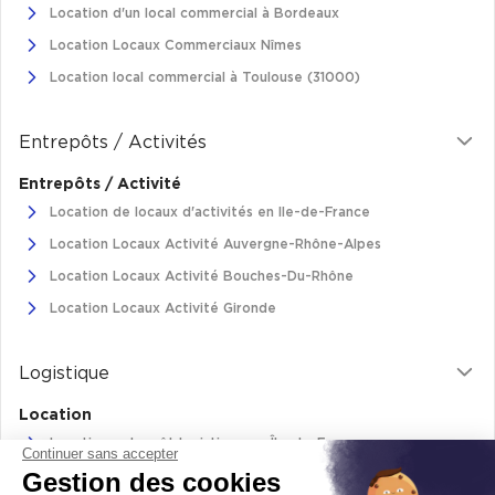
Location d'un local commercial à Bordeaux
Location Locaux Commerciaux Nîmes
Location local commercial à Toulouse (31000)
Entrepôts / Activités
Entrepôts / Activité
Location de locaux d'activités en Ile-de-France
Location Locaux Activité Auvergne-Rhône-Alpes
Location Locaux Activité Bouches-Du-Rhône
Location Locaux Activité Gironde
Logistique
Location
Location entrepôt logistique en Île-de-France
Continuer sans accepter
Gestion des cookies
Location entrepôt logistique Pas-de-Calais