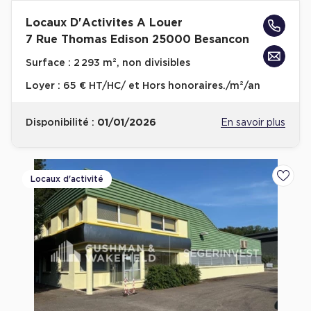
Locaux D'Activites A Louer
7 Rue Thomas Edison 25000 Besancon
Surface :
2 293 m², non divisibles
Loyer :
65 € HT/HC/ et Hors honoraires./m²/an
Disponibilité :
01/01/2026
En savoir plus
Locaux d'activité
Ajoute