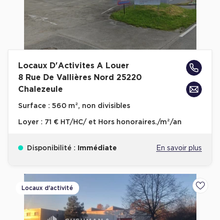
Locaux D'Activites A Louer
8 Rue De Vallières Nord 25220
Chalezeule
Surface :
560 m², non divisibles
Loyer :
71 € HT/HC/ et Hors honoraires./m²/an
Disponibilité :
Immédiate
En savoir plus
Locaux d'activité
Ajoute