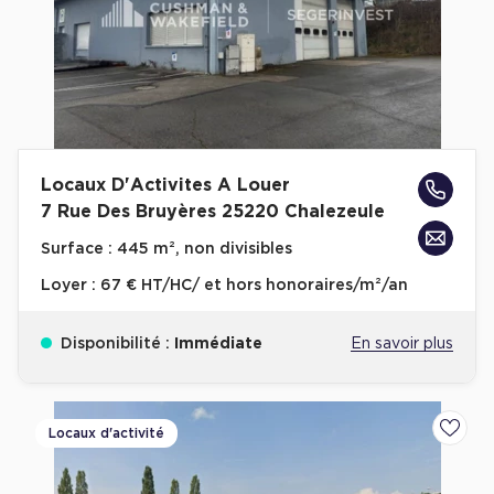
Locaux D'Activites A Louer
7 Rue Des Bruyères 25220 Chalezeule
Surface :
445 m², non divisibles
Loyer :
67 € HT/HC/ et hors honoraires/m²/an
Disponibilité :
Immédiate
En savoir plus
Locaux d'activité
Ajoute