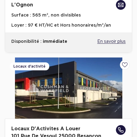
L'Ognon
Achat de Bureaux à Rennes
Surface :
565 m², non divisibles
Collections de Bureaux
Loyer :
97 € HT/HC et Hors honoraires/m²/an
Hôtels particuliers
Immeuble indépendant
Disponibilité :
immédiate
En savoir plus
Bureaux certifiés - Environnement
Immeuble de bureaux avec services
Locaux d'activité
Ajoute
Location bureaux Bellecour - Cordeliers (Lyon)
Haussmanniens
Location d'Entrepôts / Activités
Location d'Entrepôts / Activités à Aix-en-Provence
Locaux D'Activites A Louer
Location d'Entrepôts / Activités à Saint-Priest
101 Rue De Vesoul 25000 Besancon