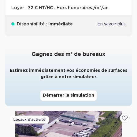
Loyer :
72 € HT/HC . Hors honoraires./m²/an
Collections de Logistique
Logistique urbaine
Disponibilité :
Immédiate
En savoir plus
Entrepôts Messagerie
Entrepôts logistique classe A
Entrepôts XXL
Gagnez des m² de bureaux
Estimez immédiatement vos économies de surfaces
grâce à notre simulateur
Location de Commerces
Démarrer la simulation
Location de Commerces à Paris
Location de Commerces à Bordeaux
Locaux d'activité
Location de Commerces à Toulouse
Ajoute
Location de Commerces à Reims