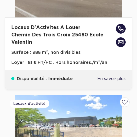
Locaux D'Activites A Louer
Chemin Des Trois Croix 25480 Ecole
Valentin
Surface :
988 m², non divisibles
Loyer :
81 € HT/HC . Hors honoraires./m²/an
Disponibilité :
Immédiate
En savoir plus
Locaux d'activité
Ajoute