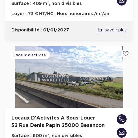
Surface :
409 m², non divisibles
Entrepôts et Locaux d'activités - Programmes neufs
Loyer :
73 € HT/HC . Hors honoraires./m²/an
Disponibilité :
01/01/2027
En savoir plus
Location de plateformes Logistique
Location de plateformes Logistique à Aulnay-sous-Bois
Locaux d'activité
Ajoute
Location de plateformes Logistique à Amiens
Location de plateformes Logistique à Marseille
Location de plateformes Logistique à Le Havre
Achat de plateformes Logistique
Achat de plateformes Logistique en Bretagne
Achat de plateformes Logistique à Lyon
Locaux D'Activites A Sous-Louer
32 Rue Denis Papin 25000 Besancon
Achat de plateformes Logistique à Marseille
Surface :
600 m², non divisibles
Achat de plateformes Logistique à Dijon