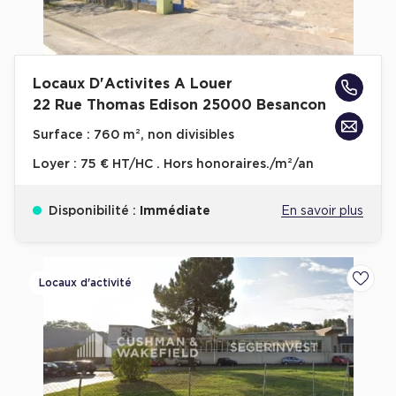
Locaux D'Activites A Louer
22 Rue Thomas Edison 25000 Besancon
Surface :
760 m², non divisibles
Loyer :
75 € HT/HC . Hors honoraires./m²/an
Disponibilité :
Immédiate
En savoir plus
Locaux d'activité
Ajoute