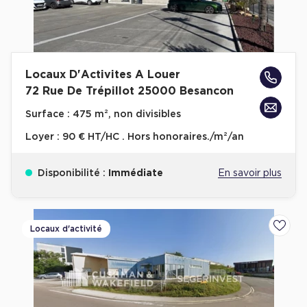
Cas Clients
Locaux D'Activites A Louer
72 Rue De Trépillot 25000 Besancon
Surface :
475 m², non divisibles
Loyer :
90 € HT/HC . Hors honoraires./m²/an
Disponibilité :
Immédiate
En savoir plus
Locaux d'activité
Ajoute