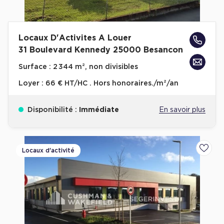
Locaux D'Activites A Louer
31 Boulevard Kennedy 25000 Besancon
Surface :
2 344 m², non divisibles
Loyer :
66 € HT/HC . Hors honoraires./m²/an
Disponibilité :
Immédiate
En savoir plus
Locaux d'activité
Ajoute