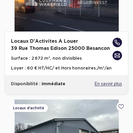
Locaux D'Activites A Louer
39 Rue Thomas Edison 25000 Besancon
Surface :
2 672 m², non divisibles
Loyer :
60 € HT/HC/ et Hors honoraires./m²/an
Disponibilité :
immédiate
En savoir plus
Locaux d'activité
Ajoute