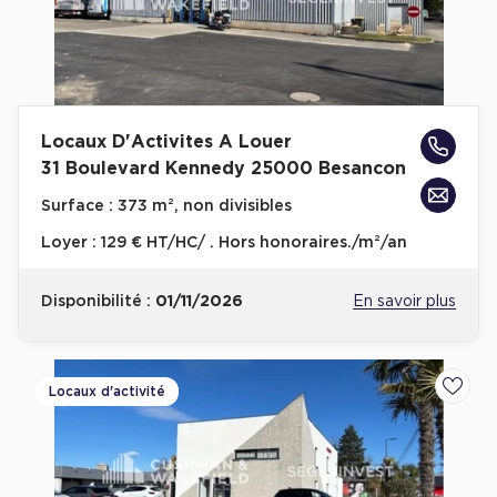
Plateaux opérés
Plateaux opérés à Paris
Plateaux opérés à Lyon
Locaux D'Activites A Louer
Plateaux opérés à Neuilly-sur-Seine
31 Boulevard Kennedy 25000 Besancon
Plateaux opérés à Saint-Ouen
Surface :
373 m², non divisibles
Plateaux opérés à Boulogne-Billancourt
Loyer :
129 € HT/HC/ . Hors honoraires./m²/an
Collections Flex / Coworking
Disponibilité :
01/11/2026
En savoir plus
Bureaux privés avec terrasse
Locaux d'activité
Ajoute
Guide & Conseils
Livrets blancs & Études