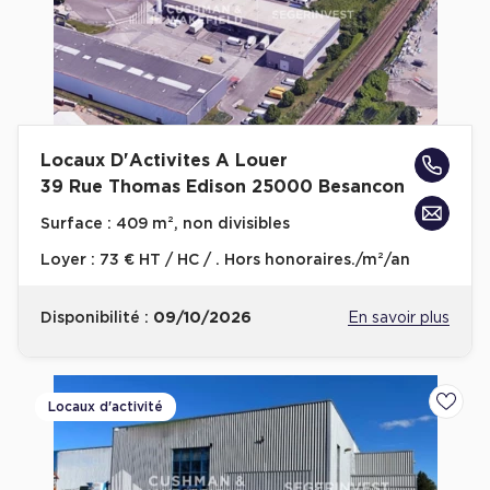
Achat de Commerces
Achat de Commerces à Nîmes
Achat de Commerces à Toulouse
Achat de Commerces à Marseille
Locaux D'Activites A Louer
Achat de Commerces à Dijon
39 Rue Thomas Edison 25000 Besancon
Surface :
409 m², non divisibles
Loyer :
73 € HT / HC / . Hors honoraires./m²/an
Bureaux privés
Disponibilité :
09/10/2026
En savoir plus
Bureaux privés à Paris
Bureaux privés à Lyon
Locaux d'activité
Ajoute
Bureaux privés à Marseille
Bureaux privés à Neuilly-sur-Seine
Bureaux privés à Lille