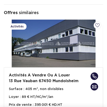
Offres
similaires
Activités
Ajoute
Activités A Vendre Ou A Louer
13 Rue Vauban 67450 Mundolsheim
Surface :
405 m², non divisibles
Loyer :
89 € HT/HC/m²/an
Prix de vente :
395 001 € HD.HT