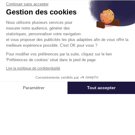
Continuer sans accepter
Gestion des cookies
Disponibilité :
Immédiate
En savoir plus
Nous utilisons plusieurs services pour
mesurer notre audience, générer des
statistiques, personnaliser votre navigation
et vous proposer des publicités les plus adaptées afin de vous offrir la
meilleure expérience possible. C'est OK pour vous ?
Pour modifier vos préférences par la suite, cliquez sur le lien
'Préférences de cookies' situé dans le pied de page.
Un projet immobilier ?
Lire la politique de confidentialité
Vous souhaitez nous confier votre actif ?
Consentements certifiés par
Cushman & Wakefield vous aide à optimiser
Appeler
Nous contacter
votre immobilier.
Paramétrer
Tout accepter
Axeptio consent
Plateforme de Gestion du Consentement : Personnalisez vos Options
Créer un projet
Notre plateforme vous permet d'adapter et de gérer vos paramètres de 
Immobilier entreprise
Achat ou Location Entrepôts / Activités