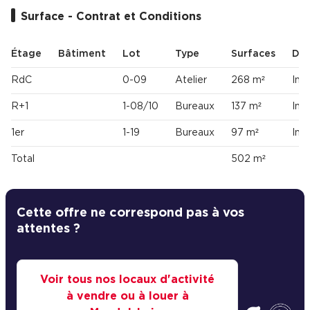
Surface - Contrat et Conditions
Étage
Bâtiment
Lot
Type
Surfaces
Dis
RdC
0-09
Atelier
268 m²
Imm
R+1
1-08/10
Bureaux
137 m²
Imm
1er
1-19
Bureaux
97 m²
Imm
Total
502 m²
Cette offre ne correspond pas à vos
attentes ?
Voir tous nos locaux d'activité
à vendre ou à louer à