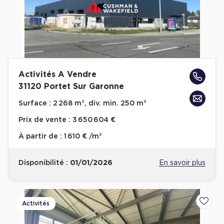
Activités A Vendre
31120 Portet Sur Garonne
Surface :
2 268 m², div. min. 250 m²
Prix de vente :
3 650 604 €
À partir de :
1 610 € /m²
Disponibilité :
01/01/2026
En savoir plus
Activités
Ajoute