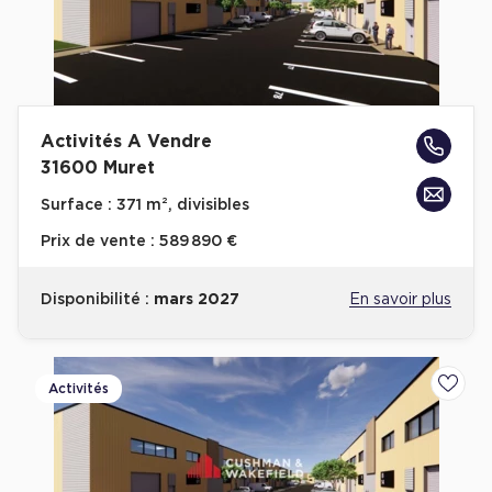
Activités A Vendre
31600 Muret
Surface :
371 m², divisibles
Prix de vente :
589 890 €
Disponibilité :
mars 2027
En savoir plus
Activités
Ajoute