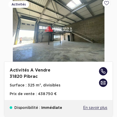
Activités
Ajoute
Activités A Vendre
31820 Pibrac
Surface :
325 m², divisibles
Prix de vente :
438 750 €
Disponibilité :
Immédiate
En savoir plus