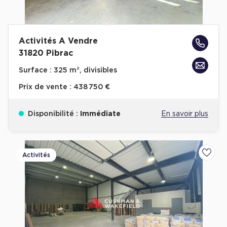
Activités A Vendre
31820 Pibrac
Surface :
325 m², divisibles
Prix de vente :
438 750 €
Disponibilité :
Immédiate
En savoir plus
Activités
Ajoute