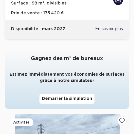
Surface :
98 m², divisibles
Collections de Logistique
Prix de vente :
175 420 €
Logistique urbaine
Disponibilité :
mars 2027
En savoir plus
Entrepôts Messagerie
Entrepôts logistique classe A
Entrepôts XXL
Gagnez des m² de bureaux
Estimez immédiatement vos économies de surfaces
grâce à notre simulateur
Location de Commerces
Location de Commerces à Paris
Démarrer la simulation
Location de Commerces à Bordeaux
Location de Commerces à Toulouse
Activités
Ajoute
Location de Commerces à Reims