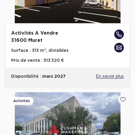
Activités A Vendre
31600 Muret
Surface :
313 m², divisibles
Prix de vente :
513 320 €
Disponibilité :
mars 2027
En savoir plus
Activités
Ajoute