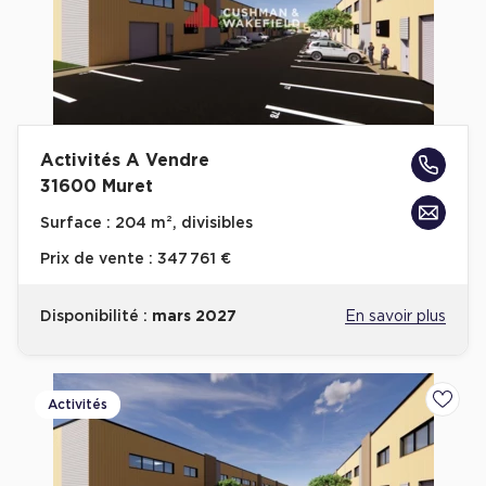
Cas Clients
Activités A Vendre
31600 Muret
Surface :
204 m², divisibles
Prix de vente :
347 761 €
Disponibilité :
mars 2027
En savoir plus
Activités
Ajoute