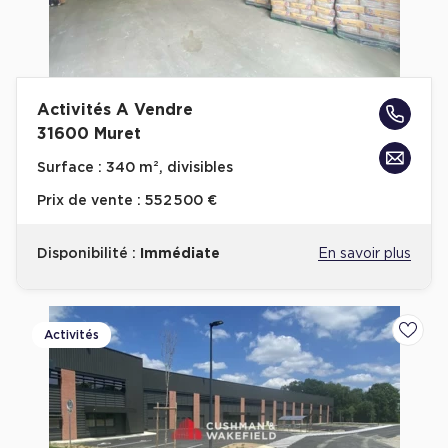
Activités A Vendre
31600 Muret
Surface :
340 m², divisibles
Prix de vente :
552 500 €
Disponibilité :
Immédiate
En savoir plus
Activités
Ajoute