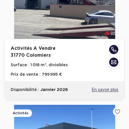
Activités A Vendre
31770 Colomiers
Surface :
1 018 m², divisibles
Prix de vente :
799 995 €
Disponibilité :
Janvier 2026
En savoir plus
Activités
Ajoute