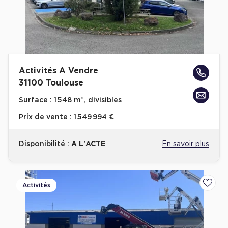
Activités A Vendre
31100 Toulouse
Surface :
1 548 m², divisibles
Prix de vente :
1 549 994 €
Disponibilité :
A L'ACTE
En savoir plus
Activités
Ajoute