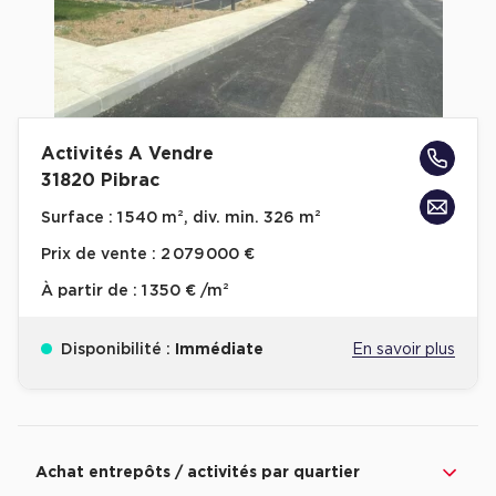
Activités A Vendre
31820 Pibrac
Surface :
1 540 m², div. min. 326 m²
Prix de vente :
2 079 000 €
À partir de :
1 350 € /m²
Disponibilité :
Immédiate
En savoir plus
Revenir à l'accueil -
Immobilier entreprise
Achat Entrepôts / Activités
Occitanie
Achat entrepôts / activités par quartier