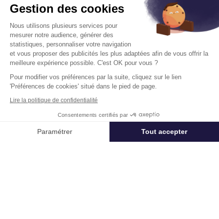
Gestion des cookies
Nous utilisons plusieurs services pour
mesurer notre audience, générer des
statistiques, personnaliser votre navigation
et vous proposer des publicités les plus adaptées afin de vous offrir la
Tour Egee
meilleure expérience possible. C'est OK pour vous ?
9-17 Allee De L'Arche 92400 Courbevoie
Pour modifier vos préférences par la suite, cliquez sur le lien
La Defense
'Préférences de cookies' situé dans le pied de page.
Surface :
3 201 m², div. min. 138 m²
Lire la politique de confidentialité
Consentements certifiés par
Dès
280 € HT/HC/m²/an
Appeler
Nous contacter
Paramétrer
Tout accepter
Disponibilité :
Immédiate
En savoir plus
Axeptio consent
Plateforme de Gestion du Consentement : Personnalisez vos Options
Notre plateforme vous permet d'adapter et de gérer vos paramètres de 