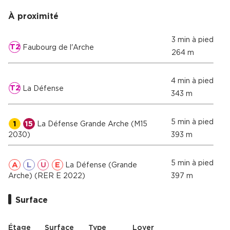
À proximité
3 min à pied
T2
Faubourg de l'Arche
264 m
4 min à pied
T2
La Défense
343 m
5 min à pied
1
15
La Défense Grande Arche (M15
2030)
393 m
5 min à pied
A
L
U
E
La Défense (Grande
Arche) (RER E 2022)
397 m
Surface
Étage
Surface
Type
Loyer