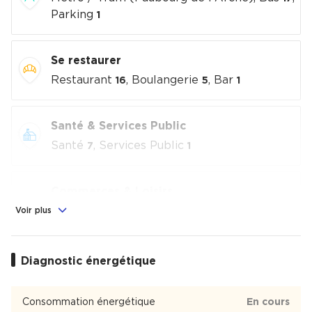
Parking
1
Se restaurer
Restaurant
, Boulangerie
, Bar
16
5
1
Santé & Services Public
Santé
, Services Public
7
1
Commerces & Loisirs
Alimentation
, Commerces
, Loisirs
Voir plus
2
4
culturels
, Sport
1
5
Diagnostic énergétique
Éducation
Crèche
, École
, Collège
13
5
1
Consommation énergétique
En cours