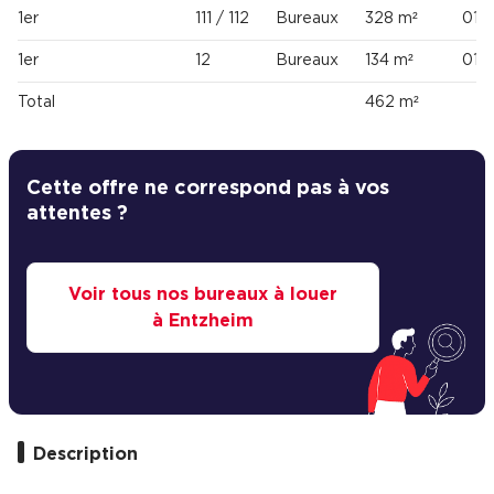
1er
111 / 112
Bureaux
328 m²
01/
1er
12
Bureaux
134 m²
01/
Total
462 m²
Cette offre ne correspond pas à vos
attentes ?
Voir tous nos bureaux à louer
à Entzheim
Description