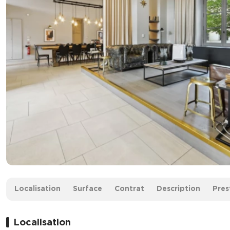
Surface :
703 m² non divisibles
Localisation
Surface
Contrat
Description
Pres
Loyer :
260 € HT/HC/m²/an
Localisation