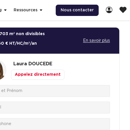
Nous contacter
g
Ressources
703 m² non divisibles
En savoir plus
60 € HT/HC/m²/an
Laura
DOUCEDE
Appelez directement