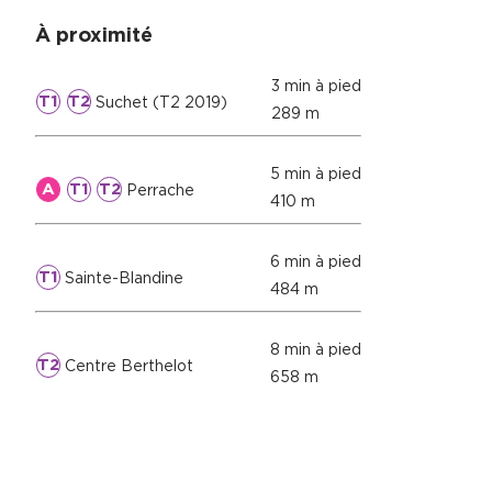
À proximité
3 min à pied
T1
T2
Suchet (T2 2019)
289 m
5 min à pied
A
T1
T2
Perrache
410 m
6 min à pied
T1
Sainte-Blandine
484 m
8 min à pied
T2
Centre Berthelot
658 m