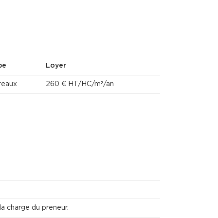
pe
Loyer
reaux
260 € HT/HC/m²/an
la charge du preneur.