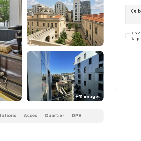
En c
la p
tations
Accès
Quartier
DPE