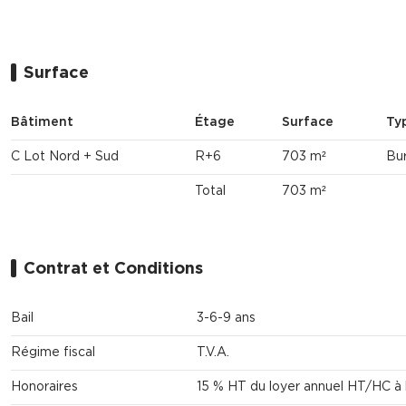
Surface
Bâtiment
Étage
Surface
Ty
C Lot Nord + Sud
R+6
703 m²
Bu
Total
703 m²
Contrat et Conditions
Bail
3-6-9 ans
Régime fiscal
T.V.A.
Honoraires
15 % HT du loyer annuel HT/HC à 