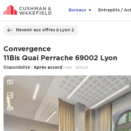
Bureaux
Entrepôts / Act
ppeler
Nous contacter
Revenir aux offres à Lyon 2
Convergence
11Bis Quai Perrache 69002 Lyon
Disponibilité :
Après accord
| Réf. : 183923