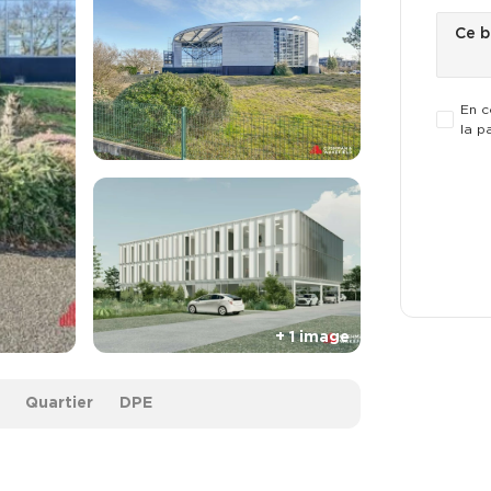
En c
la p
Quartier
DPE