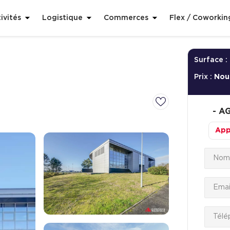
ivités
Logistique
Commerces
Flex / Coworkin
Surface :
Prix :
Nou
-
AG
App