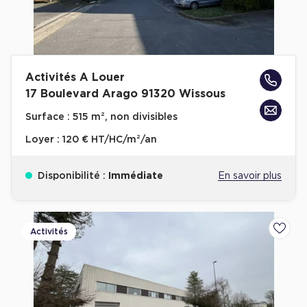
Activités A Louer
17 Boulevard Arago 91320 Wissous
Surface :
515 m², non divisibles
Loyer :
120 € HT/HC/m²/an
Disponibilité :
Immédiate
En savoir plus
Activités
Ajoute