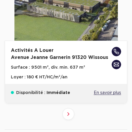
Activités A Louer
Avenue Jeanne Garnerin 91320 Wissous
Surface :
9 501 m², div. min. 637 m²
Loyer :
180 € HT/HC/m²/an
Disponibilité :
Immédiate
En savoir plus
2
3
1
Suivant
Revenir à l'accueil -