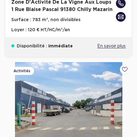
Zone D'Activité De La Vigne Aux Loups
1 Rue Blaise Pascal 91380 Chilly Mazarin
Surface :
783 m², non divisibles
Loyer :
120 € HT/HC/m²/an
Disponibilité :
Immédiate
En savoir plus
Activités
Ajoute