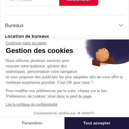
Bureaux
Location de bureaux
Continuer sans accepter
Location bureaux Paris (75000)
Gestion des cookies
Location Bureaux Lyon (69000)
Nous utilisons plusieurs services pour
Location Bureaux à Marseille (13000)
mesurer notre audience, générer des
Location de bureaux à Bordeaux (33000)
statistiques, personnaliser votre navigation
et vous proposer des publicités les plus adaptées afin de vous offrir la
Location bureaux à Toulouse (31000)
meilleure expérience possible. C'est OK pour vous ?
Achat de bureaux
Pour modifier vos préférences par la suite, cliquez sur le lien
'Préférences de cookies' situé dans le pied de page.
Achat de bureaux à Paris (75000)
Lire la politique de confidentialité
Achat de bureaux à Lyon (69000)
Vente de bureaux à Marseille (13000)
Consentements certifiés par
Achat bureaux à Bordeaux (33000)
Paramétrer
Tout accepter
Affiner ma recherche