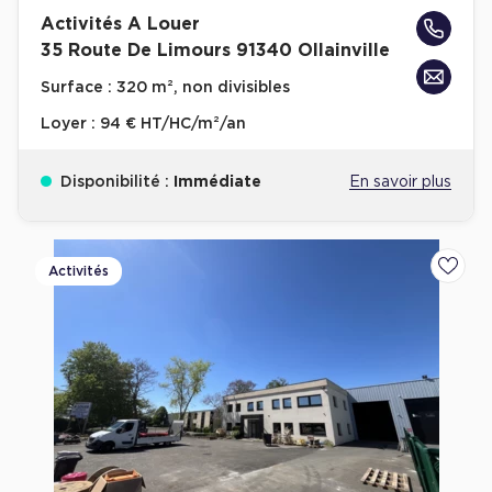
Activités A Louer
35 Route De Limours 91340 Ollainville
Surface :
320 m², non divisibles
Loyer :
94 € HT/HC/m²/an
Disponibilité :
Immédiate
En savoir plus
Activités
Ajoute