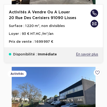
Activités A Vendre Ou A Louer
20 Rue Des Cerisiers 91090 Lisses
Surface :
1 220 m², non divisibles
Loyer :
93 € HT.HC /m²/an
Prix de vente :
1 699 997 €
Disponibilité :
Immédiate
En savoir plus
Activités
Ajoute