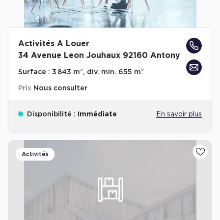
Activités A Louer
34 Avenue Leon Jouhaux 92160 Antony
Surface :
3 843 m², div. min. 655 m²
Prix
Nous consulter
Disponibilité :
Immédiate
En savoir plus
Activités
Ajoute