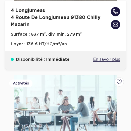
4 Longjumeau
4 Route De Longjumeau 91380 Chilly
Mazarin
Surface :
837 m², div. min. 279 m²
Loyer :
136 € HT/HC/m²/an
Disponibilité :
Immédiate
En savoir plus
Activités
Ajoute