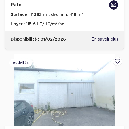
Pate
Surface :
11 383 m², div. min. 418 m²
Loyer :
115 € HT/HC/m²/an
Disponibilité :
01/02/2026
En savoir plus
Activités
Ajoute