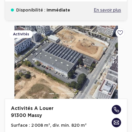
Disponibilité :
Immédiate
En savoir plus
Activités
Ajoute
Activités A Louer
91300 Massy
Surface :
2 008 m², div. min. 820 m²