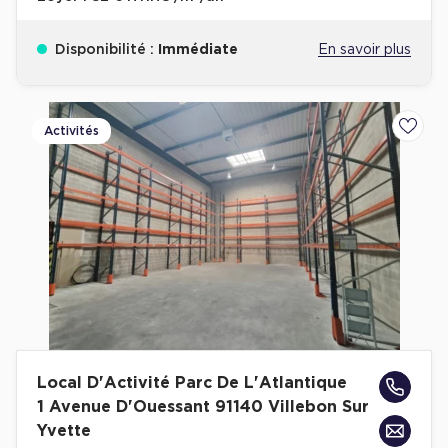
Disponibilité :
Immédiate
En savoir plus
Activités
Ajoute
Local D'Activité Parc De L'Atlantique
1 Avenue D'Ouessant 91140 Villebon Sur
Yvette