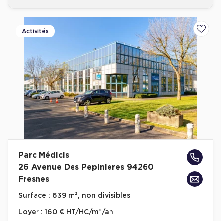
Activités
Ajoute
Parc Médicis
26 Avenue Des Pepinieres 94260
Fresnes
Surface :
639 m², non divisibles
Loyer :
160 € HT/HC/m²/an