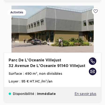
Plateaux opérés
Activités
Ajoute
Plateaux opérés à Paris
Plateaux opérés à Lyon
Plateaux opérés à Neuilly-sur-Seine
Plateaux opérés à Saint-Ouen
Plateaux opérés à Boulogne-Billancourt
Collections Flex / Coworking
Parc De L'Oceanie Villejust
32 Avenue De L'Oceanie 91140 Villejust
Bureaux privés avec terrasse
Surface :
490 m², non divisibles
Loyer :
95 € HT.HC /m²/an
Guide & Conseils
Disponibilité :
Immédiate
En savoir plus
Livrets blancs & Études