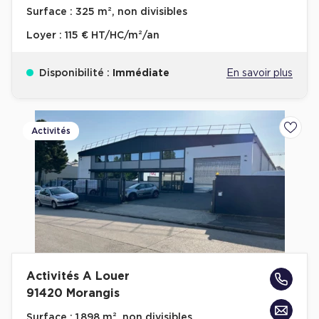
Surface :
325 m², non divisibles
Loyer :
115 € HT/HC/m²/an
Disponibilité :
Immédiate
En savoir plus
Activités
Ajoute
Activités A Louer
91420 Morangis
Surface :
1 898 m², non divisibles