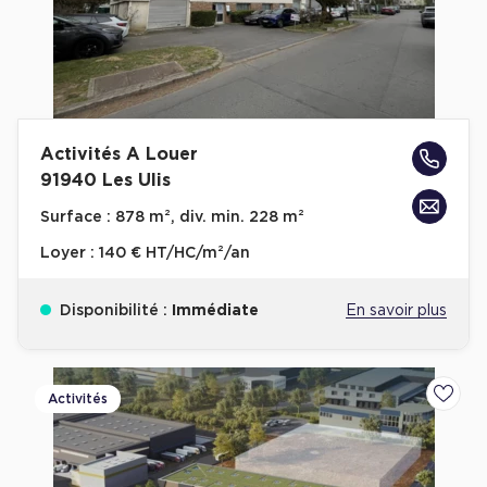
Activités A Louer
91940 Les Ulis
Surface :
878 m², div. min. 228 m²
Loyer :
140 € HT/HC/m²/an
Disponibilité :
Immédiate
En savoir plus
Activités
Ajoute