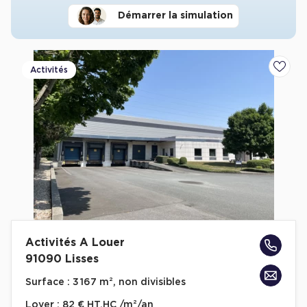
Démarrer la simulation
Activités
Ajoute
Activités A Louer
91090 Lisses
Surface :
3 167 m², non divisibles
Loyer :
82 € HT.HC /m²/an