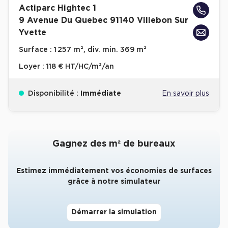
Actiparc Hightec 1
Collections de Logistique
9 Avenue Du Quebec 91140 Villebon Sur
Yvette
Logistique urbaine
Surface :
1 257 m², div. min. 369 m²
Entrepôts Messagerie
Loyer :
118 € HT/HC/m²/an
Entrepôts logistique classe A
Entrepôts XXL
Disponibilité :
Immédiate
En savoir plus
Gagnez des m² de bureaux
Location de Commerces
Location de Commerces à Paris
Estimez immédiatement vos économies de surfaces
grâce à notre simulateur
Location de Commerces à Bordeaux
Location de Commerces à Toulouse
Démarrer la simulation
Location de Commerces à Reims