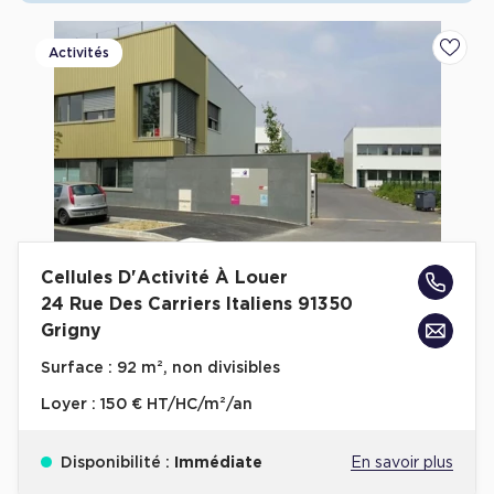
Achat de Commerces
Activités
Ajoute
Achat de Commerces à Nîmes
Achat de Commerces à Toulouse
Achat de Commerces à Marseille
Achat de Commerces à Dijon
Cellules D'Activité À Louer
Bureaux privés
24 Rue Des Carriers Italiens 91350
Grigny
Bureaux privés à Paris
Surface :
92 m², non divisibles
Bureaux privés à Lyon
Loyer :
150 € HT/HC/m²/an
Bureaux privés à Marseille
Bureaux privés à Neuilly-sur-Seine
Disponibilité :
Immédiate
En savoir plus
Bureaux privés à Lille