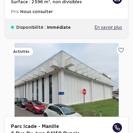
Surface :
2 596 m², non divisibles
Prix
Nous consulter
Disponibilité :
Immédiate
En savoir plus
Activités
Ajoute
Parc Icade - Manille