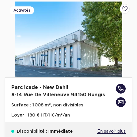
Cas Clients
Activités
Ajoute
Parc Icade - New Dehli
8-14 Rue De Villeneuve 94150 Rungis
Surface :
1 008 m², non divisibles
Loyer :
180 € HT/HC/m²/an
Disponibilité :
Immédiate
En savoir plus