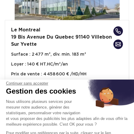
Le Montreal
19 Bis Avenue Du Quebec 91140 Villebon
Sur Yvette
Surface :
2 477 m², div. min. 183 m²
Loyer :
140 € HT.HC/m²/an
Prix de vente :
4 458 600 € /HD/HH
Continuer sans accepter
À partir de :
1 800 € m²/HD/HH
Gestion des cookies
Disponibilité :
Immédiate
En savoir plus
Nous utilisons plusieurs services pour
mesurer notre audience, générer des
statistiques, personnaliser votre navigation
et vous proposer des publicités les plus adaptées afin de vous offrir la
meilleure expérience possible. C'est OK pour vous ?
Pour modifier vos préférences par la suite, cliquez sur le lien