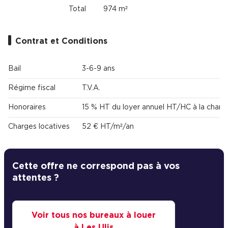
Total
974 m²
Contrat et Conditions
Bail
3-6-9 ans
Régime fiscal
T.V.A.
Honoraires
15 % HT du loyer annuel HT/HC à la charg
Charges locatives
52 € HT/m²/an
Cette offre ne correspond pas à vos
attentes ?
Voir tous nos bureaux à louer
à Les Ulis