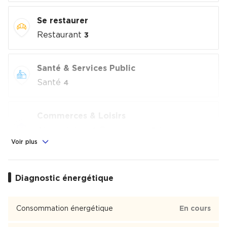
Se restaurer
Restaurant
3
Santé & Services Public
Santé
4
Commerces & Loisirs
Alimentation
, Commerces
, Loisirs
1
7
culturels
, Sport
Voir plus
1
8
Éducation
Diagnostic énergétique
Crèche
, École
1
1
Consommation énergétique
En cours
Plein Sud