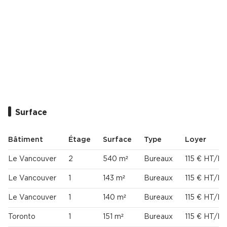
Surface
Bâtiment
Étage
Surface
Type
Loyer
Le Vancouver
2
540 m²
Bureaux
115 € HT/H
Le Vancouver
1
143 m²
Bureaux
115 € HT/H
Le Vancouver
1
140 m²
Bureaux
115 € HT/H
Toronto
1
151 m²
Bureaux
115 € HT/H