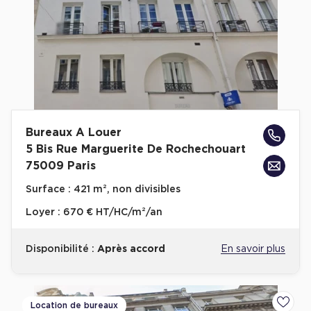
Bureaux A Louer
5 Bis Rue Marguerite De Rochechouart
75009 Paris
Surface :
421 m², non divisibles
Loyer :
670 € HT/HC/m²/an
Disponibilité :
Après accord
En savoir plus
Location de bureaux
Ajoute