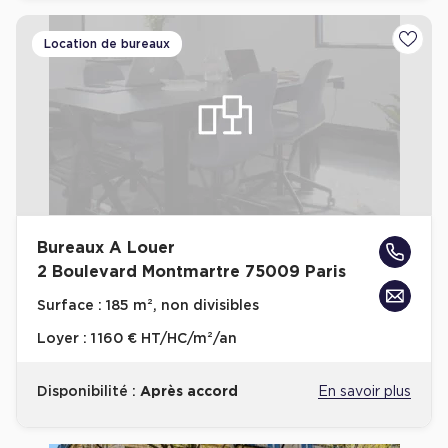
Plateaux opérés
Location de bureaux
Ajoute
Plateaux opérés à Paris
Plateaux opérés à Lyon
Plateaux opérés à Neuilly-sur-Seine
Plateaux opérés à Saint-Ouen
Plateaux opérés à Boulogne-Billancourt
Collections Flex / Coworking
Bureaux A Louer
2 Boulevard Montmartre 75009 Paris
Bureaux privés avec terrasse
Surface :
185 m², non divisibles
Loyer :
1 160 € HT/HC/m²/an
Disponibilité :
Après accord
En savoir plus
Guide & Conseils
Livrets blancs & Études