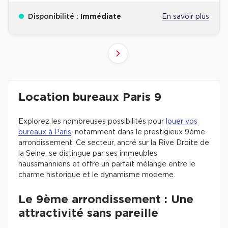
Disponibilité :
Immédiate
En savoir plus
4
6
2
3
5
1
Suivant
Revenir à l'accueil -
Immobilier entreprise
Location Bureaux
Ile-de-France
Pari
Location bureaux Paris 9
Explorez les nombreuses possibilités pour
louer vos
bureaux à Paris
, notamment dans le prestigieux 9ème
arrondissement. Ce secteur, ancré sur la Rive Droite de
la Seine, se distingue par ses immeubles
haussmanniens et offre un parfait mélange entre le
charme historique et le dynamisme moderne.
Le 9ème arrondissement : Une
attractivité sans pareille