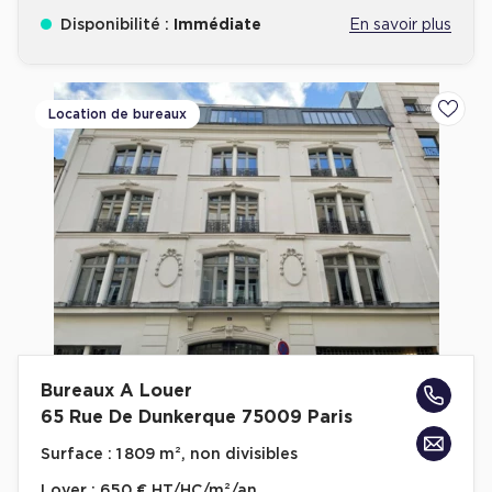
Disponibilité :
Immédiate
En savoir plus
Location de bureaux
Ajoute
Bureaux A Louer
65 Rue De Dunkerque 75009 Paris
Surface :
1 809 m², non divisibles
Loyer :
650 € HT/HC/m²/an