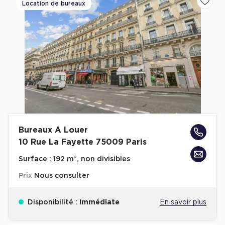
Location de bureaux
Ajoute
Bureaux A Louer
10 Rue La Fayette 75009 Paris
Surface :
192 m², non divisibles
Prix
Nous consulter
Disponibilité :
Immédiate
En savoir plus