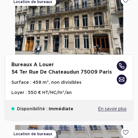
Location de bureaux
Ajoute
Bureaux A Louer
54 Ter Rue De Chateaudun 75009 Paris
Surface :
458 m², non divisibles
Loyer :
550 € HT/HC/m²/an
Disponibilité :
Immédiate
En savoir plus
Location de bureaux
Ajoute