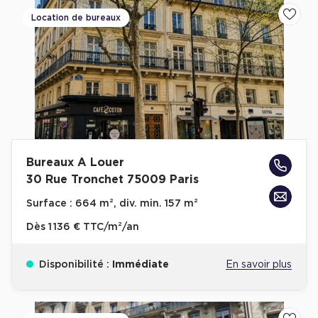
Cas Clients
Location de bureaux
Ajoute
Bureaux A Louer
30 Rue Tronchet 75009 Paris
Surface :
664 m², div. min. 157 m²
Dès
1 136 € TTC/m²/an
Disponibilité :
Immédiate
En savoir plus