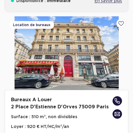
Disponibilité :
Immédiate
En savoir plus
Location de bureaux
Ajoute
Bureaux A Louer
2 Place D'Estienne D'Orves 75009 Paris
Surface :
510 m², non divisibles
Loyer :
920 € HT/HC/m²/an