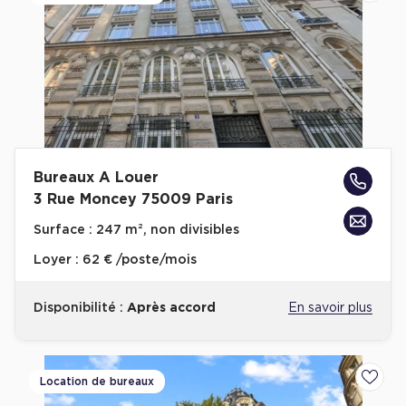
Bureaux A Louer
3 Rue Moncey 75009 Paris
Surface :
247 m², non divisibles
Loyer :
62 € /poste/mois
Disponibilité :
Après accord
En savoir plus
Location de bureaux
Ajoute