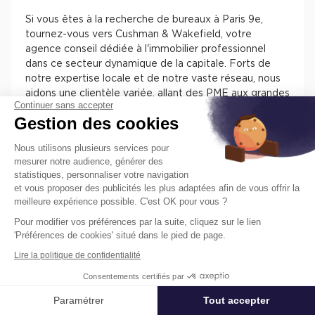
Si vous êtes à la recherche de bureaux à Paris 9e,
tournez-vous vers Cushman & Wakefield, votre
agence conseil dédiée à l'immobilier professionnel
dans ce secteur dynamique de la capitale. Forts de
notre expertise locale et de notre vaste réseau, nous
aidons une clientèle variée, allant des PME aux grandes
Continuer sans accepter
groupes, à trouver le lieu idéal pour leurs activités dans
Gestion des cookies
ce quartier animé et culturellement riche. Nos solutions
répondent précisément à vos exigences, notamment
Nous utilisons plusieurs services pour
une sélection diverse allant de bureaux modulables aux
mesurer notre audience, générer des
espaces de coworking et postes individuels, avec des
statistiques, personnaliser votre navigation
options disponibles à chaque étage des immeubles, y
et vous proposer des publicités les plus adaptées afin de vous offrir la
compris des solutions adaptées aux personnes à
meilleure expérience possible. C'est OK pour vous ?
mobilité réduite (PMR).
Pour modifier vos préférences par la suite, cliquez sur le lien
'Préférences de cookies' situé dans le pied de page.
Prenez contact avec nous pour explorer notre gamme
de bureaux disponibles à la location à Paris 9, que vous
Lire la politique de confidentialité
soyez à la recherche d'un espace de travail modulable,
Consentements certifiés par
d'un bureau privatif, ou d'une solution de coworking.
Nous proposons des immeubles équipés d'ascenseurs,
Paramétrer
Tout accepter
Affiner ma recherche
des locaux conformes aux normes PMR et des