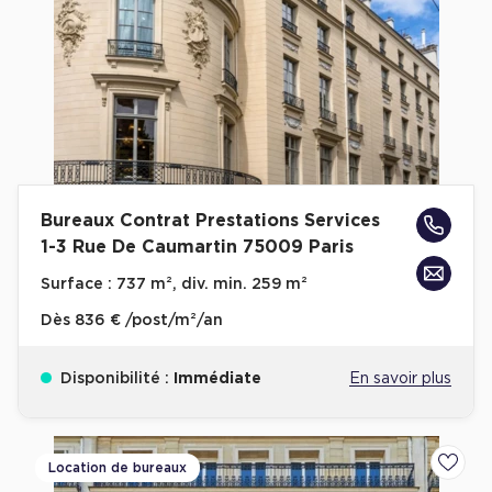
Bureaux Contrat Prestations Services
1-3 Rue De Caumartin 75009 Paris
Surface :
737 m², div. min. 259 m²
Dès
836 € /post/m²/an
Disponibilité :
Immédiate
En savoir plus
Location de bureaux
Ajoute