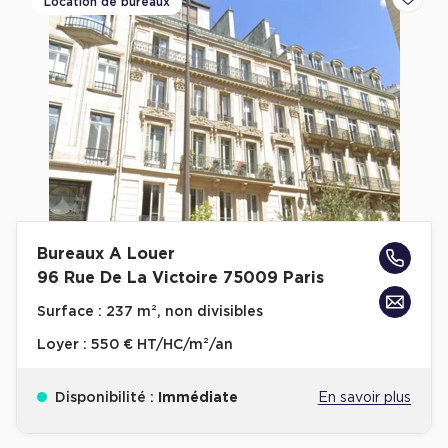
Location de bureaux
Ajoute
Bureaux A Louer
96 Rue De La Victoire 75009 Paris
Surface :
237 m², non divisibles
Loyer :
550 € HT/HC/m²/an
Disponibilité :
Immédiate
En savoir plus