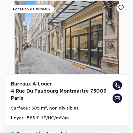
Location de bureaux
Ajoute
Bureaux A Louer
4 Rue Du Faubourg Montmartre 75009
Paris
Surface :
305 m², non divisibles
Loyer :
585 € HT/HC/m²/an