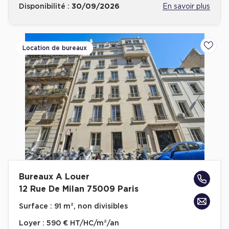
Disponibilité :
30/09/2026
En savoir plus
Location de bureaux
Ajoute
Bureaux A Louer
12 Rue De Milan 75009 Paris
Surface :
91 m², non divisibles
Loyer :
590 € HT/HC/m²/an