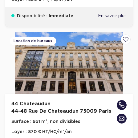
Disponibilité :
Immédiate
En savoir plus
Location de bureaux
Ajoute
44 Chateaudun
44-48 Rue De Chateaudun 75009 Paris
Surface :
961 m², non divisibles
Loyer :
870 € HT/HC/m²/an