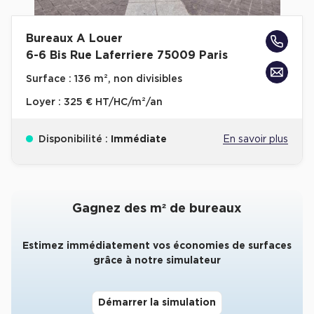
Collections de Logistique
Bureaux A Louer
Logistique urbaine
6-6 Bis Rue Laferriere 75009 Paris
Entrepôts Messagerie
Surface :
136 m², non divisibles
Entrepôts logistique classe A
Loyer :
325 € HT/HC/m²/an
Entrepôts XXL
Disponibilité :
Immédiate
En savoir plus
Location de Commerces
Gagnez des m² de bureaux
Location de Commerces à Paris
Estimez immédiatement vos économies de surfaces
Location de Commerces à Bordeaux
grâce à notre simulateur
Location de Commerces à Toulouse
Location de Commerces à Reims
Démarrer la simulation