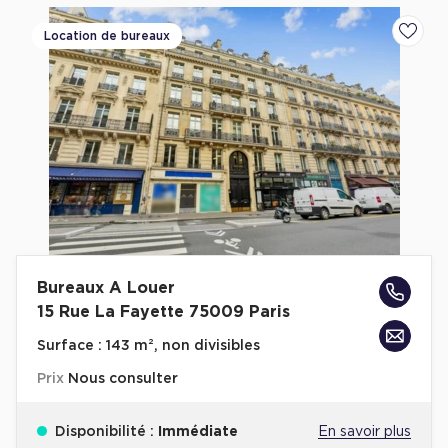
Location de bureaux
Ajoute
Bureaux A Louer
15 Rue La Fayette 75009 Paris
Surface :
143 m², non divisibles
Prix
Nous consulter
Disponibilité :
Immédiate
En savoir plus