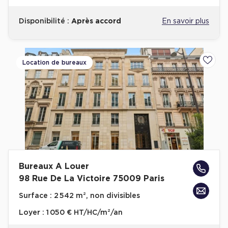
Disponibilité :
Après accord
En savoir plus
Location de bureaux
Ajoute
Bureaux A Louer
98 Rue De La Victoire 75009 Paris
Surface :
2 542 m², non divisibles
Loyer :
1 050 € HT/HC/m²/an