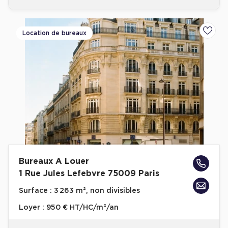
Location de bureaux
Ajoute
Bureaux A Louer
1 Rue Jules Lefebvre 75009 Paris
Surface :
3 263 m², non divisibles
Loyer :
950 € HT/HC/m²/an