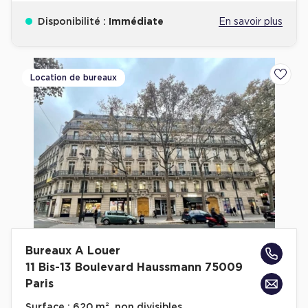
Disponibilité :
Immédiate
En savoir plus
Location de bureaux
Ajoute
Bureaux A Louer
11 Bis-13 Boulevard Haussmann 75009
Paris
Surface :
620 m², non divisibles