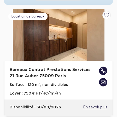
Achat de Commerces
Achat de Commerces à Nîmes
Location de bureaux
Ajoute
Achat de Commerces à Toulouse
Achat de Commerces à Marseille
Achat de Commerces à Dijon
Bureaux Contrat Prestations Services
Bureaux privés
21 Rue Auber 75009 Paris
Bureaux privés à Paris
Surface :
120 m², non divisibles
Bureaux privés à Lyon
Loyer :
750 € HT/HC/m²/an
Bureaux privés à Marseille
Bureaux privés à Neuilly-sur-Seine
Disponibilité :
30/09/2026
En savoir plus
Bureaux privés à Lille