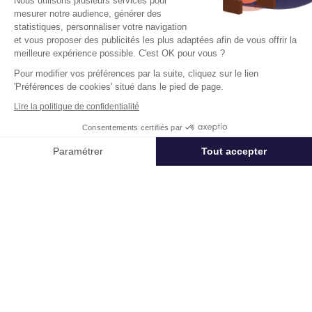
Nous utilisons plusieurs services pour
mesurer notre audience, générer des
statistiques, personnaliser votre navigation
Kbis
et vous proposer des publicités les plus adaptées afin de vous offrir la
4 Rue Maurice Moissonnier 69120 Vaulx
meilleure expérience possible. C'est OK pour vous ?
En Velin
Pour modifier vos préférences par la suite, cliquez sur le lien
'Préférences de cookies' situé dans le pied de page.
Surface :
331 m², non divisibles
Lire la politique de confidentialité
Loyer :
192 € HT/HC/m²/an
Consentements certifiés par
Appeler
Nous contacter
Paramétrer
Tout accepter
Disponibilité :
Immédiate
En savoir plus
Axeptio consent
Plateforme de Gestion du Consentement : Personnalisez vos Options
Notre plateforme vous permet d'adapter et de gérer vos paramètres de 
Télétravail + Flexibilité = moins de
m² de bureaux
Estimation immédiate de vos économies de