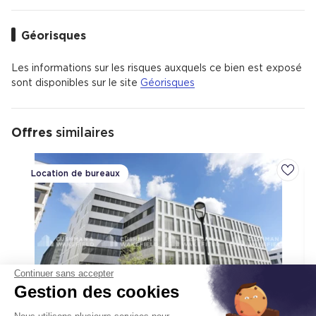
propriétaires.
Vaulx en Velin Sud est un quartier calme avec 68 %
Géorisques
d'appartements et 32 % de maisons.
Il y a 140 commerces de proximité dont des commerces,
des restaurants et un hypermarché.
Les informations sur les risques auxquels ce bien est exposé
Il y a de nombreux espaces verts.
sont disponibles sur le site
Géorisques
Le quartier est situé à 8 km du centre de Lyon ou 26
minutes en voiture.
Offres
similaires
Location de bureaux
Ajoute
Continuer sans accepter
Gestion des cookies