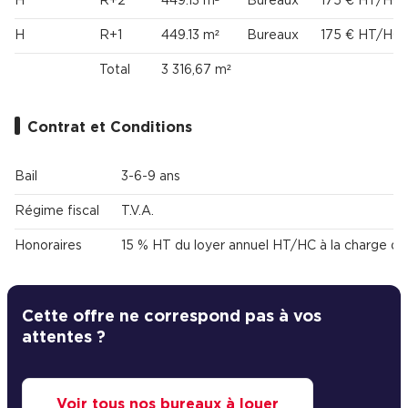
H
R+2
449.13 m²
Bureaux
175 € HT/HC/
H
R+1
449.13 m²
Bureaux
175 € HT/HC/
Total
3 316,67 m²
Contrat et Conditions
Bail
3-6-9 ans
Régime fiscal
T.V.A.
Honoraires
15 % HT du loyer annuel HT/HC à la charge du
Cette offre ne correspond pas à vos
attentes ?
Voir tous nos bureaux à louer