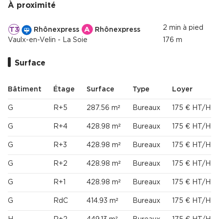
À proximité
2 min à pied
T3
A
Rhônexpress
Rhônexpress
M
Vaulx-en-Velin - La Soie
176 m
Surface
Bâtiment
Étage
Surface
Type
Loyer
G
R+5
287.56 m²
Bureaux
175 € HT/HC/
G
R+4
428.98 m²
Bureaux
175 € HT/HC/
G
R+3
428.98 m²
Bureaux
175 € HT/HC/
G
R+2
428.98 m²
Bureaux
175 € HT/HC/
G
R+1
428.98 m²
Bureaux
175 € HT/HC/
G
RdC
414.93 m²
Bureaux
175 € HT/HC/