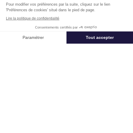
Pour modifier vos préférences par la suite, cliquez sur le lien
'Préférences de cookies' situé dans le pied de page.
Lire la politique de confidentialité
Consentements certifiés par
Appeler
Nous contacter
Higashi
Paramétrer
Tout accepter
Cours Charlemagne 69002 Lyon
Axeptio consent
Plateforme de Gestion du Consentement : Personnalisez vos Options
Surface :
4 537 m², div. min. 363 m²
Notre plateforme vous permet d'adapter et de gérer vos paramètres de 
Loyer :
240 € HT/HC/m²/an
Disponibilité :
Immédiate
En savoir plus
Télétravail + Flexibilité = moins de