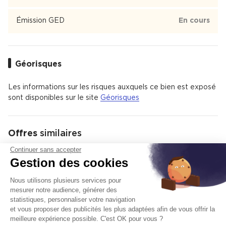
Émission GED
En cours
Confluence est un quartier de 3 300 habitants du 2ème
arrondissement de Lyon dont 78 % des habitants sont
locataires.
Confluence est un quartier animé avec uniquement des
Géorisques
appartements.
Il y a 180 commerces de proximité dont des commerces,
des restaurants et un hypermarché.
Les informations sur les risques auxquels ce bien est exposé
Le quartier est bien desservi en transports en commun avec
sont disponibles sur le site
Géorisques
41 % de ménages ne possédant pas de voiture et il y a de
nombreux espaces verts.
Offres
similaires
Continuer sans accepter
Gestion des cookies
Location de bureaux
Ajoute
Nous utilisons plusieurs services pour
mesurer notre audience, générer des
statistiques, personnaliser votre navigation
et vous proposer des publicités les plus adaptées afin de vous offrir la
meilleure expérience possible. C'est OK pour vous ?