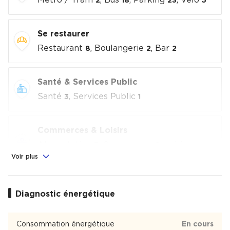
Métro / Tram
, Bus
, Parking
, Vélo
2
18
23
5
Se restaurer
Restaurant
, Boulangerie
, Bar
8
2
2
Santé & Services Public
Santé
, Services Public
3
1
Commerces & Loisirs
Alimentation
, Commerces
, Loisirs
3
2
culturels
, Sport
Voir plus
3
7
Éducation
Diagnostic énergétique
Crèche
, École
1
1
Consommation énergétique
En cours
Confluence