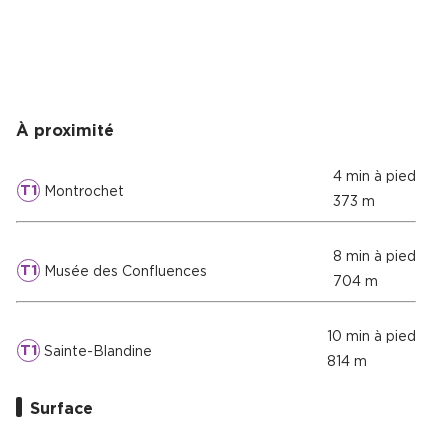
À proximité
4 min à pied
T1
Montrochet
373 m
8 min à pied
T1
Musée des Confluences
704 m
10 min à pied
T1
Sainte-Blandine
814 m
Surface