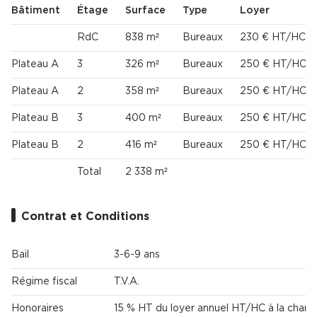
Bâtiment
Étage
Surface
Type
Loyer
RdC
838 m²
Bureaux
230 € HT/HC/m
Plateau A
3
326 m²
Bureaux
250 € HT/HC/m
Plateau A
2
358 m²
Bureaux
250 € HT/HC/m
Plateau B
3
400 m²
Bureaux
250 € HT/HC/m
Plateau B
2
416 m²
Bureaux
250 € HT/HC/m
Total
2 338 m²
Contrat et Conditions
Bail
3-6-9 ans
Régime fiscal
T.V.A.
Honoraires
15 % HT du loyer annuel HT/HC à la charg