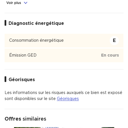
culturels
, Sport
Voir plus
3
20
Éducation
Diagnostic énergétique
Crèche
, École
, Collège
, Lycée
6
4
4
2
E
Consommation énergétique
Meinau
Émission GED
En cours
Meinau est un quartier de Strasbourg.
Géorisques
Les informations sur les risques auxquels ce bien est exposé
sont disponibles sur le site
Géorisques
Offres
similaires