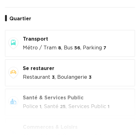
Quartier
Transport
Métro / Tram
, Bus
, Parking
8
56
7
Se restaurer
Restaurant
, Boulangerie
3
3
Santé & Services Public
Police
, Santé
, Services Public
1
25
1
Commerces & Loisirs
Alimentation
, Commerces
, Loisirs
3
6