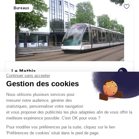
Bureaux
Ajoute
Le Mathis
Continuer sans accepter
202 Avenue De Colmar 67100
Gestion des cookies
Strasbourg
Nous utilisons plusieurs services pour
Surface :
429 m², div. min. 147 m²
mesurer notre audience, générer des
statistiques, personnaliser votre navigation
Dès
129 € HT/HC/m²/an
et vous proposer des publicités les plus adaptées afin de vous offrir la
Prix de vente :
992 243 € HD.HT
meilleure expérience possible. C'est OK pour vous ?
Pour modifier vos préférences par la suite, cliquez sur le lien
À partir de :
2 313 € /m² HD.HT
'Préférences de cookies' situé dans le pied de page.