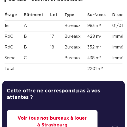
Étage
Bâtiment
Lot
Type
Surfaces
Disponi
1er
A
Bureaux
983 m²
01/01/
RdC
B
17
Bureaux
428 m²
Immédi
RdC
B
18
Bureaux
352 m²
Immédi
3ème
C
Bureaux
438 m²
Immédi
Total
2201 m²
Cette offre ne correspond pas à vos
attentes ?
Voir tous nos bureaux à louer
à Strasbourg