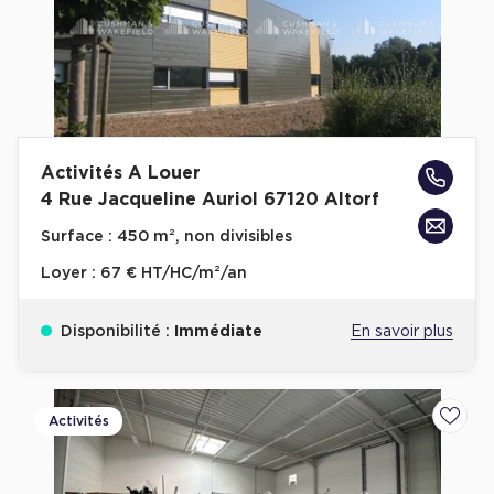
Activités A Louer
4 Rue Jacqueline Auriol 67120 Altorf
Surface :
450 m², non divisibles
Loyer :
67 € HT/HC/m²/an
Disponibilité :
Immédiate
En savoir plus
Activités
Ajoute