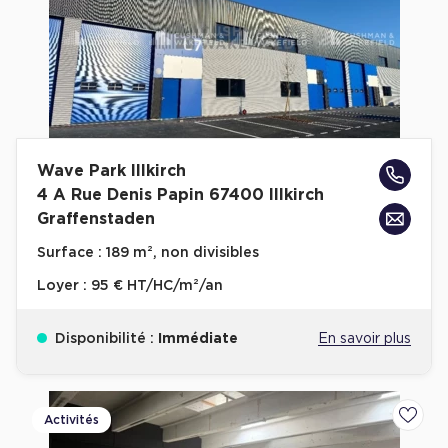
Wave Park Illkirch
4 A Rue Denis Papin 67400 Illkirch
Graffenstaden
Surface :
189 m², non divisibles
Loyer :
95 € HT/HC/m²/an
Disponibilité :
Immédiate
En savoir plus
Activités
Ajoute