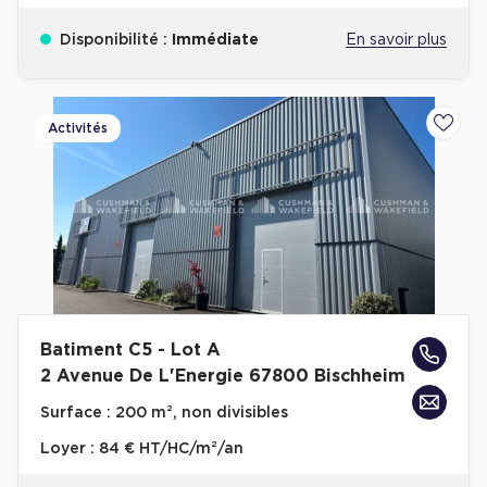
Disponibilité :
Immédiate
En savoir plus
Activités
Ajoute
Batiment C5 - Lot A
2 Avenue De L'Energie 67800 Bischheim
Surface :
200 m², non divisibles
Loyer :
84 € HT/HC/m²/an