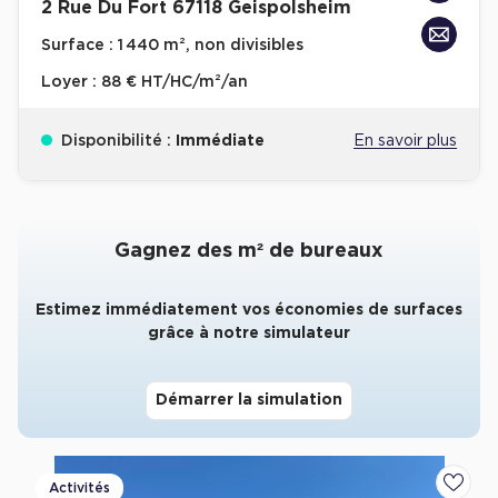
2 Rue Du Fort 67118 Geispolsheim
Collections de Logistique
Surface :
1 440 m², non divisibles
Logistique urbaine
Loyer :
88 € HT/HC/m²/an
Entrepôts Messagerie
Disponibilité :
Immédiate
En savoir plus
Entrepôts logistique classe A
Entrepôts XXL
Gagnez des m² de bureaux
Estimez immédiatement vos économies de surfaces
Location de Commerces
grâce à notre simulateur
Location de Commerces à Paris
Démarrer la simulation
Location de Commerces à Bordeaux
Location de Commerces à Toulouse
Location de Commerces à Reims
Activités
Ajoute