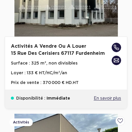
Activités A Vendre Ou A Louer
15 Rue Des Cerisiers 67117 Furdenheim
Surface :
325 m², non divisibles
Loyer :
133 € HT/HC/m²/an
Prix de vente :
370 000 € HD.HT
Disponibilité :
Immédiate
En savoir plus
Activités
Ajoute