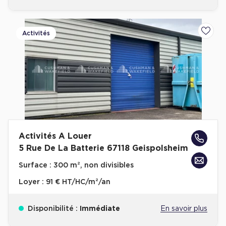
Activités
Ajoute
Activités A Louer
5 Rue De La Batterie 67118 Geispolsheim
Surface :
300 m², non divisibles
Loyer :
91 € HT/HC/m²/an
Disponibilité :
Immédiate
En savoir plus