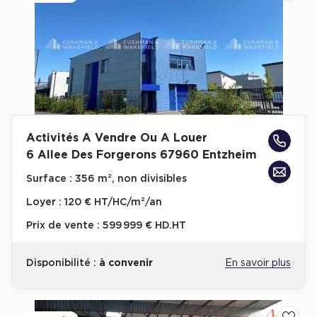
Achat de Commerces
Achat de Commerces à Nîmes
Achat de Commerces à Toulouse
Achat de Commerces à Marseille
Achat de Commerces à Dijon
Activités A Vendre Ou A Louer
6 Allee Des Forgerons 67960 Entzheim
Surface :
356 m², non divisibles
Bureaux privés
Loyer :
120 € HT/HC/m²/an
Bureaux privés à Paris
Prix de vente :
599 999 € HD.HT
Bureaux privés à Lyon
Disponibilité :
à convenir
En savoir plus
Bureaux privés à Marseille
Bureaux privés à Neuilly-sur-Seine
Bureaux privés à Lille