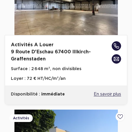
Activités A Louer
9 Route D'Eschau 67400 Illkirch-
Graffenstaden
Surface :
2 648 m², non divisibles
Loyer :
72 € HT/HC/m²/an
Disponibilité :
immédiate
En savoir plus
Activités
Ajoute