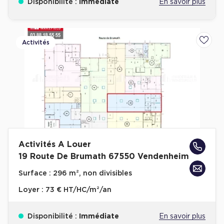
Disponibilité :
Immédiate
En savoir plus
Activités
Ajoute
Activités A Louer
19 Route De Brumath 67550 Vendenheim
Surface :
296 m², non divisibles
Loyer :
73 € HT/HC/m²/an
Disponibilité :
Immédiate
En savoir plus