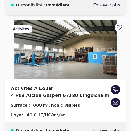
Disponibilité :
Immédiate
En savoir plus
Activités
Ajoute
Activités A Louer
4 Rue Alcide Gasperi 67380 Lingolsheim
Surface :
1 000 m², non divisibles
Loyer :
49 € HT/HC/m²/an
Disponibilité :
Immédiate
En savoir plus