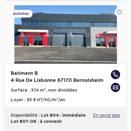
Activités
Ajoute
Batiment B
4 Rue De Lisbonne 67170 Bernolsheim
Surface :
374 m², non divisibles
Loyer :
93 € HT/HC/m²/an
Disponibilité :
Lot B04 : immédiate
En savoir plus
Lot B07-08 : à convenir