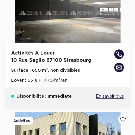
Activités A Louer
10 Rue Saglio 67100 Strasbourg
Surface :
650 m², non divisibles
Loyer :
65 € HT/HC/m²/an
Disponibilité :
Immédiate
En savoir plus
Activités
Ajoute