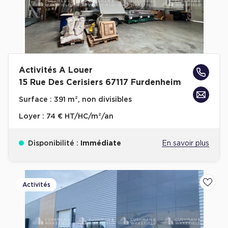
Activités A Louer
15 Rue Des Cerisiers 67117 Furdenheim
Surface :
391 m², non divisibles
Loyer :
74 € HT/HC/m²/an
Disponibilité :
Immédiate
En savoir plus
Activités
Ajoute