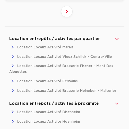
2
3
1
Suivant
Revenir à l'accueil -
Immobilier entreprise
Location Entrepôts / Activités
Grand-Es
Location entrepôts / activités par quartier
Location Locaux Activité Marais
Location Locaux Activité Vieux Schilick - Centre-Ville
Location Locaux Activité Brasserie Fischer - Mont Des
Alouettes
Location Locaux Activité Ecrivains
Location Locaux Activité Brasserie Heineken - Malteries
Location entrepôts / activités à proximité
Location Locaux Activité Bischheim
Location Locaux Activité Hoenheim