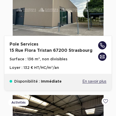
Pole Services
15 Rue Flora Tristan 67200 Strasbourg
Surface :
136 m², non divisibles
Loyer :
132 € HT/HC/m²/an
Disponibilité :
Immédiate
En savoir plus
Activités
Ajoute