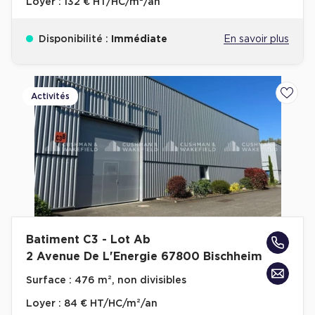
Loyer :
132 € HT/HC/m²/an
Disponibilité :
Immédiate
En savoir plus
Activités
Ajoute
Batiment C3 - Lot Ab
2 Avenue De L'Energie 67800 Bischheim
Surface :
476 m², non divisibles
Loyer :
84 € HT/HC/m²/an