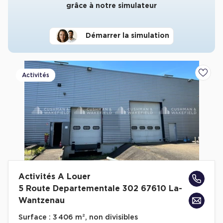
grâce à notre simulateur
Démarrer la simulation
Activités
Ajoute
Activités A Louer
5 Route Departementale 302 67610 La-
Wantzenau
Surface :
3 406 m², non divisibles