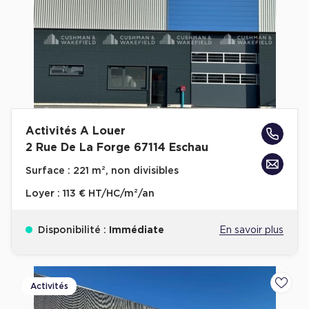
Cas Clients
Activités A Louer
2 Rue De La Forge 67114 Eschau
Surface :
221 m², non divisibles
Loyer :
113 € HT/HC/m²/an
Disponibilité :
Immédiate
En savoir plus
Activités
Ajoute