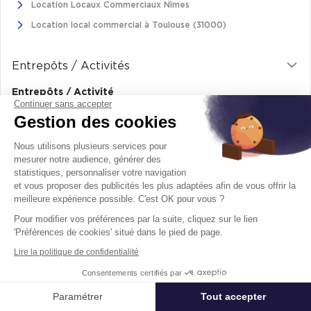
Location Locaux Commerciaux Nîmes
Location local commercial à Toulouse (31000)
Entrepôts / Activités
Entrepôts / Activité
Continuer sans accepter
Location de locaux d'activités en Ile-de-France
Gestion des cookies
Location Locaux Activité Auvergne-Rhône-Alpes
Nous utilisons plusieurs services pour
Location Locaux Activité Bouches-Du-Rhône
mesurer notre audience, générer des
Location Locaux Activité Gironde
statistiques, personnaliser votre navigation
et vous proposer des publicités les plus adaptées afin de vous offrir la
meilleure expérience possible. C'est OK pour vous ?
Logistique
Pour modifier vos préférences par la suite, cliquez sur le lien
'Préférences de cookies' situé dans le pied de page.
Location
Lire la politique de confidentialité
Location entrepôt logistique en Île-de-France
Consentements certifiés par
Location entrepôt logistique Pas-de-Calais
Paramétrer
Tout accepter
Location de bâtiments logistiques en Auvergne-Rhône-Alpes
Affiner ma recherche