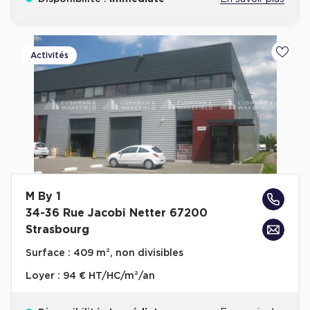
Activités
Ajoute
M By 1
34-36 Rue Jacobi Netter 67200
Strasbourg
Surface :
409 m², non divisibles
Loyer :
94 € HT/HC/m²/an