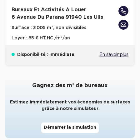
Bureaux Et Activités A Louer
Collections de Logistique
6 Avenue Du Parana 91940 Les Ulis
Logistique urbaine
Surface :
3 005 m², non divisibles
Entrepôts Messagerie
Loyer :
85 € HT.HC /m²/an
Entrepôts logistique classe A
Entrepôts XXL
Disponibilité :
Immédiate
En savoir plus
Gagnez des m² de bureaux
Location de Commerces
Estimez immédiatement vos économies de surfaces
Location de Commerces à Paris
grâce à notre simulateur
Location de Commerces à Bordeaux
Location de Commerces à Toulouse
Démarrer la simulation
Location de Commerces à Reims