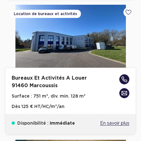
Plateaux opérés
Location de bureaux et activités
Ajoute
Plateaux opérés à Paris
Plateaux opérés à Lyon
Plateaux opérés à Neuilly-sur-Seine
Plateaux opérés à Saint-Ouen
Plateaux opérés à Boulogne-Billancourt
Collections Flex / Coworking
Bureaux Et Activités A Louer
91460 Marcoussis
Bureaux privés avec terrasse
Surface :
751 m², div. min. 128 m²
Dès
125 € HT/HC/m²/an
Disponibilité :
Immédiate
En savoir plus
Guide & Conseils
Livrets blancs & Études