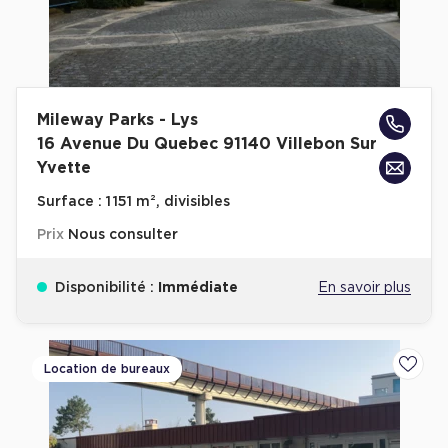
Mileway Parks - Lys
16 Avenue Du Quebec 91140 Villebon Sur
Yvette
Surface :
1 151 m², divisibles
Prix
Nous consulter
Disponibilité :
Immédiate
En savoir plus
Location de bureaux
Ajoute