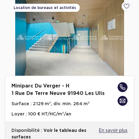
Cas Clients
Location de bureaux et activités
Ajoute
Miniparc Du Verger - H
1 Rue De Terre Neuve 91940 Les Ulis
Surface :
2 129 m², div. min. 264 m²
Loyer :
100 € HT/HC/m²/an
Disponibilité :
Voir le tableau des
En savoir plus
surfaces