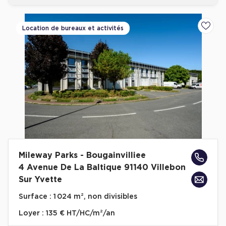
Location de bureaux et activités
Ajoute
Mileway Parks - Bougainvilliee
4 Avenue De La Baltique 91140 Villebon
Sur Yvette
Surface :
1 024 m², non divisibles
Loyer :
135 € HT/HC/m²/an