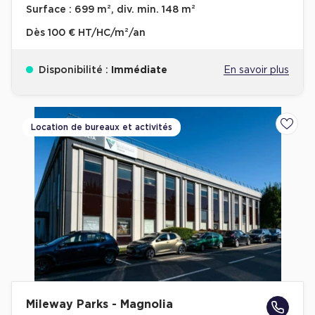
Surface :
699 m², div. min. 148 m²
Dès
100 € HT/HC/m²/an
Disponibilité :
Immédiate
En savoir plus
Location de bureaux et activités
Ajoute
Mileway Parks - Magnolia