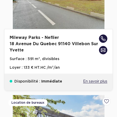
Mileway Parks - Neflier
18 Avenue Du Quebec 91140 Villebon Sur
Yvette
Surface :
591 m², divisibles
Loyer :
133 € HT.HC /m²/an
Disponibilité :
Immédiate
En savoir plus
Location de bureaux
Ajoute