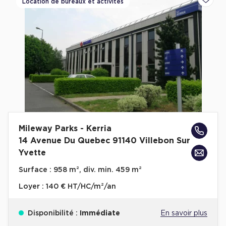
Location de bureaux et activités
Ajoute
Mileway Parks - Kerria
14 Avenue Du Quebec 91140 Villebon Sur
Yvette
Surface :
958 m², div. min. 459 m²
Loyer :
140 € HT/HC/m²/an
Disponibilité :
Immédiate
En savoir plus