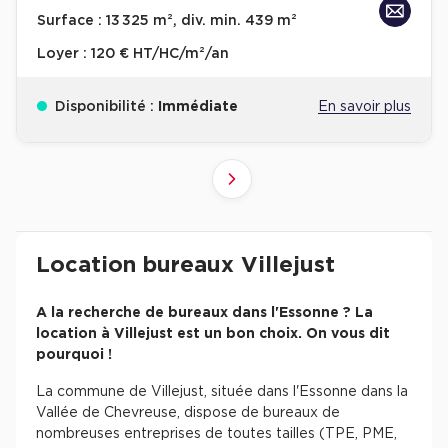
Surface :
13 325 m², div. min. 439 m²
Loyer :
120 € HT/HC/m²/an
Disponibilité :
Immédiate
En savoir plus
2
1
Suivant
Revenir à l'accueil -
Immobilier entreprise
Location Bureaux
Ile-de-France
Esso
Location bureaux Villejust
A la recherche de bureaux dans l'Essonne ? La
location à Villejust est un bon choix. On vous dit
pourquoi !
La commune de Villejust, située dans l'Essonne dans la
Vallée de Chevreuse, dispose de bureaux de
nombreuses entreprises de toutes tailles (TPE, PME,