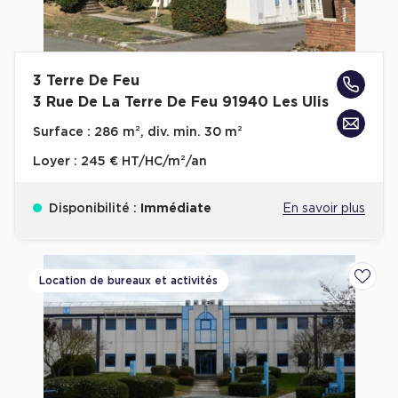
3 Terre De Feu
3 Rue De La Terre De Feu 91940 Les Ulis
Surface :
286 m², div. min. 30 m²
Loyer :
245 € HT/HC/m²/an
Disponibilité :
Immédiate
En savoir plus
Location de bureaux et activités
Ajoute