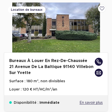
Achat de Commerces
Location de bureaux
Ajoute
Achat de Commerces à Nîmes
Achat de Commerces à Toulouse
Achat de Commerces à Marseille
Achat de Commerces à Dijon
Bureaux À Louer En Rez-De-Chaussée
21 Avenue De La Baltique 91140 Villebon
Bureaux privés
Sur Yvette
Bureaux privés à Paris
Surface :
180 m², non divisibles
Bureaux privés à Lyon
Loyer :
120 € HT/HC/m²/an
Bureaux privés à Marseille
Bureaux privés à Neuilly-sur-Seine
Disponibilité :
Immédiate
En savoir plus
Bureaux privés à Lille