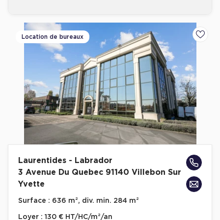
Location de bureaux
Ajoute
Laurentides - Labrador
3 Avenue Du Quebec 91140 Villebon Sur
Yvette
Surface :
636 m², div. min. 284 m²
Loyer :
130 € HT/HC/m²/an