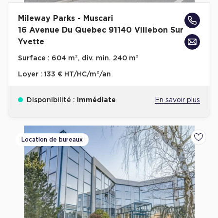
Mileway Parks - Muscari
16 Avenue Du Quebec 91140 Villebon Sur
Yvette
Surface :
604 m², div. min. 240 m²
Loyer :
133 € HT/HC/m²/an
Disponibilité :
Immédiate
En savoir plus
Location de bureaux
Ajoute