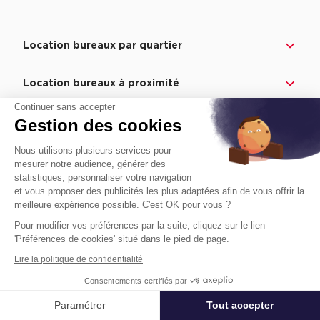
Location bureaux par quartier
Location bureaux à proximité
Location Bureaux Villebon-Sur-Yvette
Continuer sans accepter
Gestion des cookies
Location Bureaux Nozay
Nous utilisons plusieurs services pour
Location Bureaux Les Ulis
mesurer notre audience, générer des
Location Bureaux Orsay
statistiques, personnaliser votre navigation
et vous proposer des publicités les plus adaptées afin de vous offrir la
Location Bureaux Saulx-Les-Chartreux
meilleure expérience possible. C'est OK pour vous ?
Location Bureaux Marcoussis
Pour modifier vos préférences par la suite, cliquez sur le lien
'Préférences de cookies' situé dans le pied de page.
Location Bureaux Saint-Jean-De-Beauregard
Lire la politique de confidentialité
Location Bureaux La Ville-Du-Bois
Consentements certifiés par
Location Bureaux Palaiseau
Paramétrer
Tout accepter
Affiner ma recherche
Location Bureaux Bures-Sur-Yvette