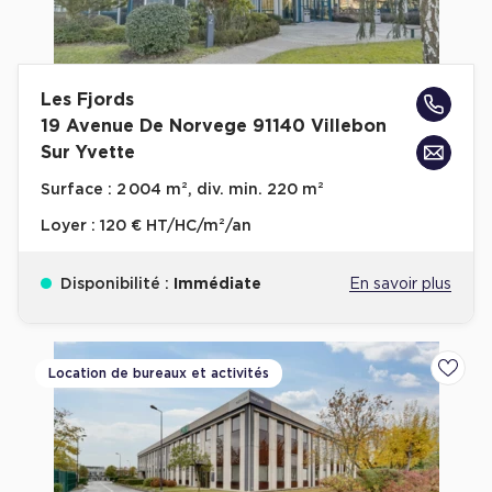
Les Fjords
19 Avenue De Norvege 91140 Villebon
Sur Yvette
Surface :
2 004 m², div. min. 220 m²
Loyer :
120 € HT/HC/m²/an
Disponibilité :
Immédiate
En savoir plus
Location de bureaux et activités
Ajoute