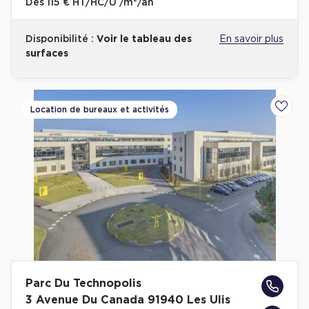
Dès
115 € HT/HC/U /m²/an
Disponibilité :
Voir le tableau des
En savoir plus
surfaces
Location de bureaux et activités
Ajoute
Parc Du Technopolis
3 Avenue Du Canada 91940 Les Ulis