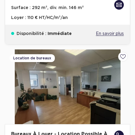
Achat de Bureaux à Rennes
Surface :
292 m², div. min. 146 m²
Collections de Bureaux
Loyer :
110 € HT/HC/m²/an
Hôtels particuliers
Disponibilité :
Immédiate
En savoir plus
Immeuble indépendant
Bureaux certifiés - Environnement
Immeuble de bureaux avec services
Location de bureaux
Ajoute
Location bureaux Bellecour - Cordeliers (Lyon)
Haussmanniens
Location d'Entrepôts / Activités
Location d'Entrepôts / Activités à Aix-en-Provence
Location d'Entrepôts / Activités à Saint-Priest
Bureaux À Louer - Location Possible À