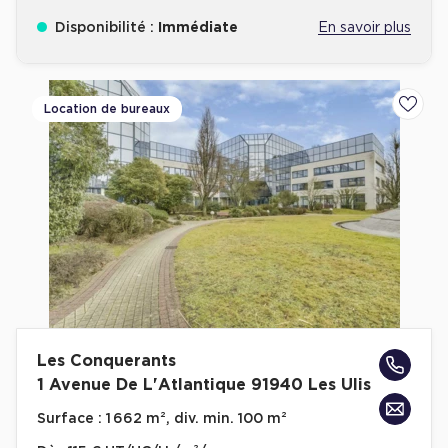
Disponibilité :
Immédiate
En savoir plus
Location de bureaux
Ajoute
Les Conquerants
1 Avenue De L'Atlantique 91940 Les Ulis
Surface :
1 662 m², div. min. 100 m²