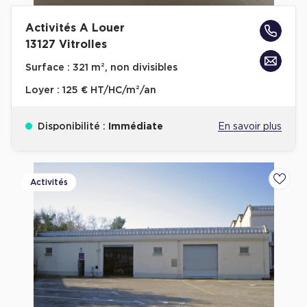
Activités A Louer
13127 Vitrolles
Surface :
321 m², non divisibles
Loyer :
125 € HT/HC/m²/an
Disponibilité :
Immédiate
En savoir plus
Activités
Ajoute