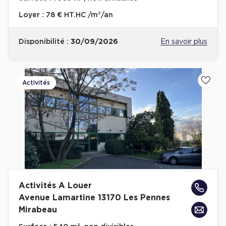
Loyer :
78 € HT.HC /m²/an
Plateaux opérés
Plateaux opérés à Paris
Disponibilité :
30/09/2026
En savoir plus
Plateaux opérés à Lyon
Plateaux opérés à Neuilly-sur-Seine
Activités
Ajoute
Plateaux opérés à Saint-Ouen
Plateaux opérés à Boulogne-Billancourt
Collections Flex / Coworking
Bureaux privés avec terrasse
Activités A Louer
Avenue Lamartine 13170 Les Pennes
Guide & Conseils
Mirabeau
Livrets blancs & Études