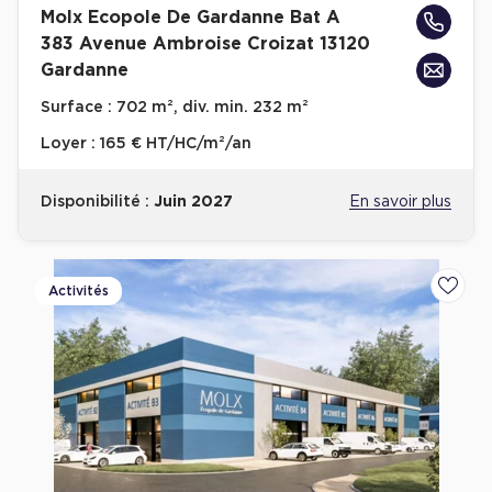
Molx Ecopole De Gardanne Bat A
Achat de Bureaux à Rennes
383 Avenue Ambroise Croizat 13120
Collections de Bureaux
Gardanne
Hôtels particuliers
Surface :
702 m², div. min. 232 m²
Immeuble indépendant
Loyer :
165 € HT/HC/m²/an
Bureaux certifiés - Environnement
Disponibilité :
Juin 2027
En savoir plus
Immeuble de bureaux avec services
Location bureaux Bellecour - Cordeliers (Lyon)
Haussmanniens
Activités
Ajoute
Location d'Entrepôts / Activités
Location d'Entrepôts / Activités à Aix-en-Provence
Location d'Entrepôts / Activités à Saint-Priest