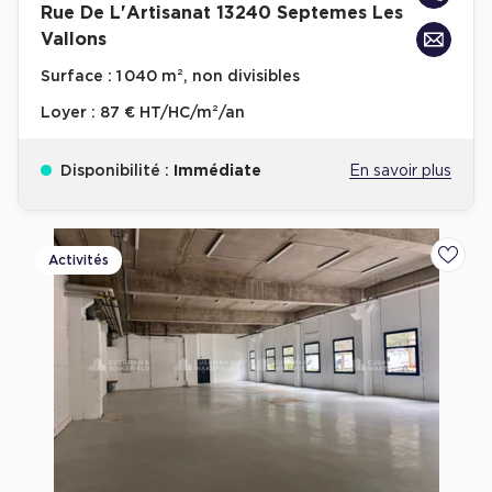
Rue De L'Artisanat 13240 Septemes Les
Vallons
Surface :
1 040 m², non divisibles
Loyer :
87 € HT/HC/m²/an
Disponibilité :
Immédiate
En savoir plus
Activités
Ajoute