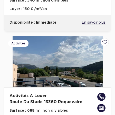
Surface :
540 m², non divisibles
Cas Clients
Loyer :
150 € /m²/an
Disponibilité :
Immediate
En savoir plus
Activités
Ajoute
Activités A Louer
Route Du Stade 13360 Roquevaire
Surface :
688 m², non divisibles