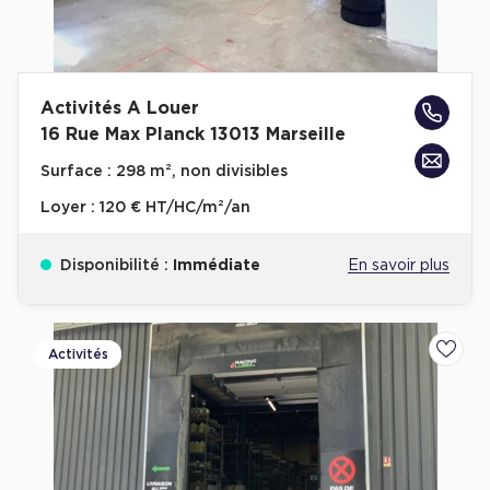
Activités A Louer
16 Rue Max Planck 13013 Marseille
Surface :
298 m², non divisibles
Loyer :
120 € HT/HC/m²/an
Disponibilité :
Immédiate
En savoir plus
Activités
Ajoute