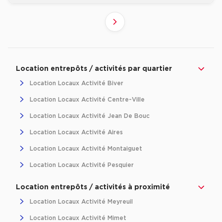
2
1
Suivant
Revenir à l'accueil -
Immobilier entreprise
Location Entrepôts / Activités
Provence-
Location entrepôts / activités par quartier
Location Locaux Activité Biver
Location Locaux Activité Centre-Ville
Location Locaux Activité Jean De Bouc
Location Locaux Activité Aires
Location Locaux Activité Montaiguet
Location Locaux Activité Pesquier
Location entrepôts / activités à proximité
Location Locaux Activité Meyreuil
Location Locaux Activité Mimet