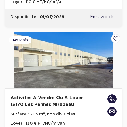
Loyer :
110 € HT/HC/m²/an
Disponibilité :
01/07/2026
En savoir plus
Activités
Ajoute
Activités A Vendre Ou A Louer
13170 Les Pennes Mirabeau
Surface :
205 m², non divisibles
Loyer :
130 € HT/HC/m²/an