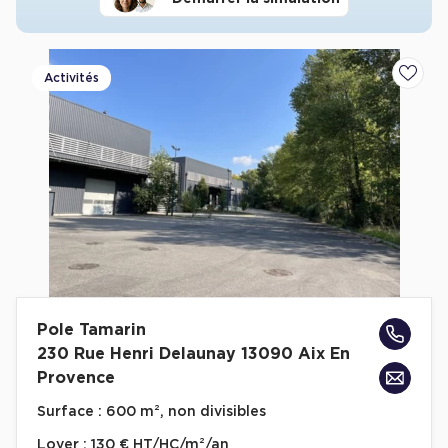
Activités
Ajoute
Pole Tamarin
230 Rue Henri Delaunay 13090 Aix En
Provence
Surface :
600 m², non divisibles
Loyer :
130 € HT/HC/m²/an