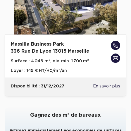
Collections de Logistique
Logistique urbaine
Entrepôts Messagerie
Entrepôts logistique classe A
Massilia Business Park
Entrepôts XXL
336 Rue De Lyon 13015 Marseille
Surface :
4 046 m², div. min. 1 700 m²
Loyer :
145 € HT/HC/m²/an
Location de Commerces
Disponibilité :
31/12/2027
En savoir plus
Location de Commerces à Paris
Location de Commerces à Bordeaux
Gagnez des m² de bureaux
Location de Commerces à Toulouse
Location de Commerces à Reims
Estimez immédiatement vos économies de surfaces