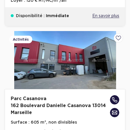
Loyer :
120 € HT/HC/m²/an
Disponibilité :
Immédiate
En savoir plus
Activités
Ajoute
Parc Casanova
162 Boulevard Danielle Casanova 13014
Marseille
Surface :
605 m², non divisibles