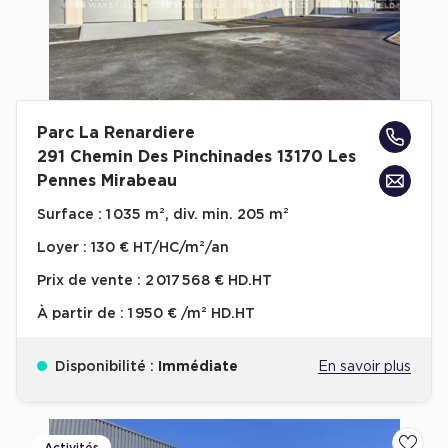
Parc La Renardiere
291 Chemin Des Pinchinades 13170 Les
Pennes Mirabeau
Surface :
1 035 m², div. min. 205 m²
Loyer :
130 € HT/HC/m²/an
Prix de vente :
2 017 568 € HD.HT
À partir de :
1 950 € /m² HD.HT
Disponibilité :
Immédiate
En savoir plus