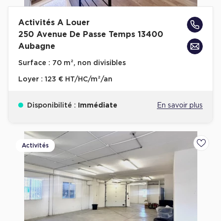
Activités A Louer
250 Avenue De Passe Temps 13400
Aubagne
Surface :
70 m², non divisibles
Loyer :
123 € HT/HC/m²/an
Disponibilité :
Immédiate
En savoir plus
Activités
Ajoute