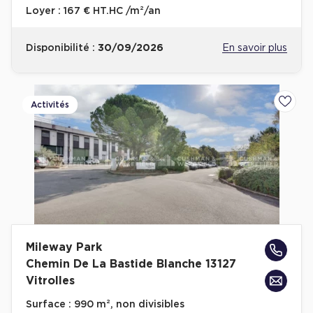
Loyer :
167 € HT.HC /m²/an
Disponibilité :
30/09/2026
En savoir plus
Activités
Ajoute
Mileway Park
Chemin De La Bastide Blanche 13127
Vitrolles
Surface :
990 m², non divisibles