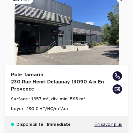
Activités
Ajoute
Pole Tamarin
230 Rue Henri Delaunay 13090 Aix En
Provence
Surface :
1 957 m², div. min. 595 m²
Loyer :
130 € HT/HC/m²/an
Disponibilité :
Immédiate
En savoir plus