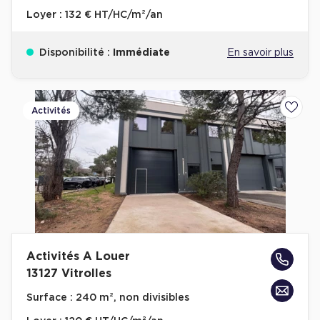
Loyer :
132 € HT/HC/m²/an
Disponibilité :
Immédiate
En savoir plus
Activités
Ajoute
Activités A Louer
13127 Vitrolles
Surface :
240 m², non divisibles