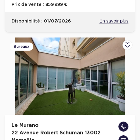
Prix de vente :
859 999 €
Plateaux opérés
Disponibilité :
01/07/2026
En savoir plus
Plateaux opérés à Paris
Plateaux opérés à Lyon
Plateaux opérés à Neuilly-sur-Seine
Bureaux
Ajoute
Plateaux opérés à Saint-Ouen
Plateaux opérés à Boulogne-Billancourt
Collections Flex / Coworking
Bureaux privés avec terrasse
Le Murano
Guide & Conseils
22 Avenue Robert Schuman 13002
Livrets blancs & Études