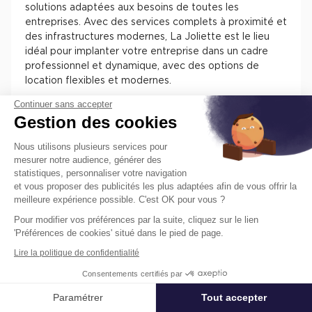
solutions adaptées aux besoins de toutes les
entreprises. Avec des services complets à proximité et
des infrastructures modernes, La Joliette est le lieu
idéal pour implanter votre entreprise dans un cadre
professionnel et dynamique, avec des options de
location flexibles et modernes.
Continuer sans accepter
Un cadre de travail exceptionnel
Gestion des cookies
au cœur de Marseille 2
Nous utilisons plusieurs services pour
mesurer notre audience, générer des
Le 2ème arrondissement de Marseille offre un cadre
statistiques, personnaliser votre navigation
de travail unique et inspirant, alliant modernité et
et vous proposer des publicités les plus adaptées afin de vous offrir la
charme méditerranéen. Les bureaux situés à proximité
meilleure expérience possible. C'est OK pour vous ?
du bord de mer et du centre historique permettent
Pour modifier vos préférences par la suite, cliquez sur le lien
aux collaborateurs de bénéficier d’un environnement
'Préférences de cookies' situé dans le pied de page.
agréable et dynamique, propice au bien-être et à la
productivité. Ce quartier regorge de restaurants, de
Lire la politique de confidentialité
boutiques, et de services de proximité, créant un
Consentements certifiés par
écosystème riche et pratique pour les entreprises et
leurs équipes. Louer un bureau à Marseille 2, c’est offrir
Paramétrer
Tout accepter
Affiner ma recherche
à vos collaborateurs une qualité de vie exceptionnelle,