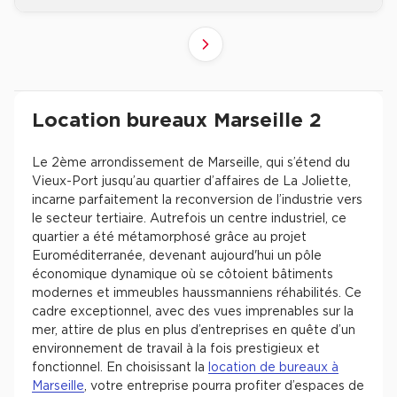
2
1
Suivant
Revenir à l'accueil -
Immobilier entreprise
Location Bureaux
Provence-Alpes-Côte-
Location bureaux Marseille 2
Le 2ème arrondissement de Marseille, qui s’étend du
Vieux-Port jusqu’au quartier d’affaires de La Joliette,
incarne parfaitement la reconversion de l’industrie vers
le secteur tertiaire. Autrefois un centre industriel, ce
quartier a été métamorphosé grâce au projet
Euroméditerranée, devenant aujourd'hui un pôle
économique dynamique où se côtoient bâtiments
modernes et immeubles haussmanniens réhabilités. Ce
cadre exceptionnel, avec des vues imprenables sur la
mer, attire de plus en plus d’entreprises en quête d’un
environnement de travail à la fois prestigieux et
fonctionnel. En choisissant la
location de bureaux à
Marseille
, votre entreprise pourra profiter d’espaces de