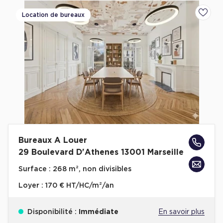
Location de bureaux
Ajoute
Bureaux A Louer
29 Boulevard D'Athenes 13001 Marseille
Surface :
268 m², non divisibles
Loyer :
170 € HT/HC/m²/an
Disponibilité :
Immédiate
En savoir plus