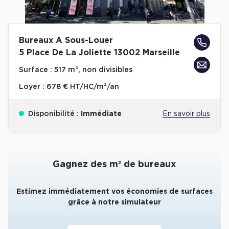
Collections de Logistique
Logistique urbaine
Bureaux A Sous-Louer
5 Place De La Joliette 13002 Marseille
Entrepôts Messagerie
Surface :
517 m², non divisibles
Entrepôts logistique classe A
Loyer :
678 € HT/HC/m²/an
Entrepôts XXL
Disponibilité :
Immédiate
En savoir plus
Location de Commerces
Gagnez des m² de bureaux
Location de Commerces à Paris
Location de Commerces à Bordeaux
Estimez immédiatement vos économies de surfaces
Location de Commerces à Toulouse
grâce à notre simulateur
Location de Commerces à Reims