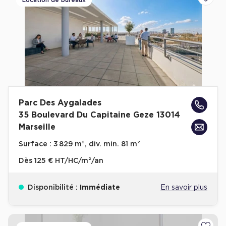
Location de bureaux
Ajoute
Parc Des Aygalades
35 Boulevard Du Capitaine Geze 13014
Marseille
Surface :
3 829 m², div. min. 81 m²
Dès
125 € HT/HC/m²/an
Disponibilité :
Immédiate
En savoir plus