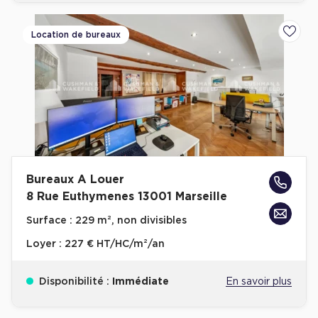
Location de bureaux
Ajoute
Bureaux A Louer
8 Rue Euthymenes 13001 Marseille
Surface :
229 m², non divisibles
Loyer :
227 € HT/HC/m²/an
Disponibilité :
Immédiate
En savoir plus