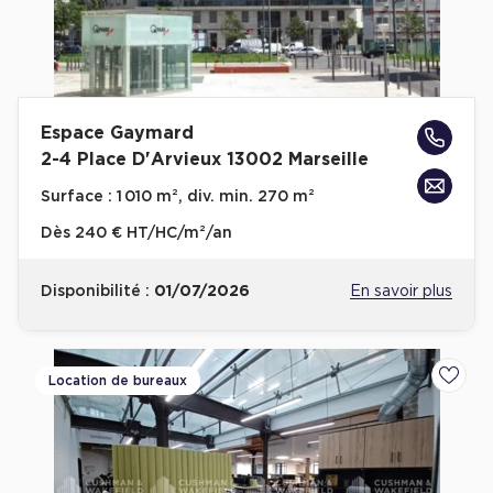
Espace Gaymard
2-4 Place D'Arvieux 13002 Marseille
Surface :
1 010 m², div. min. 270 m²
Dès
240 € HT/HC/m²/an
Disponibilité :
01/07/2026
En savoir plus
Location de bureaux
Ajoute