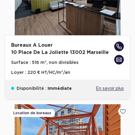
Bureaux A Louer
10 Place De La Joliette 13002 Marseille
Surface :
516 m², non divisibles
Loyer :
220 € HT/HC/m²/an
Disponibilité :
Immédiate
En savoir plus
Location de bureaux
Ajoute