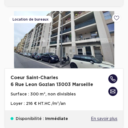
Location de bureaux
Ajoute
Coeur Saint-Charles
6 Rue Leon Gozlan 13003 Marseille
Surface :
300 m², non divisibles
Loyer :
216 € HT.HC /m²/an
Disponibilité :
Immédiate
En savoir plus