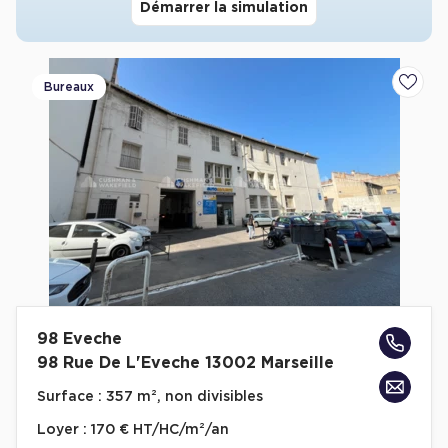
Démarrer la simulation
Achat de Commerces
Achat de Commerces à Nîmes
Bureaux
Achat de Commerces à Toulouse
Ajoute
Achat de Commerces à Marseille
Achat de Commerces à Dijon
Bureaux privés
Bureaux privés à Paris
98 Eveche
Bureaux privés à Lyon
98 Rue De L'Eveche 13002 Marseille
Bureaux privés à Marseille
Surface :
357 m², non divisibles
Bureaux privés à Neuilly-sur-Seine
Loyer :
170 € HT/HC/m²/an
Bureaux privés à Lille