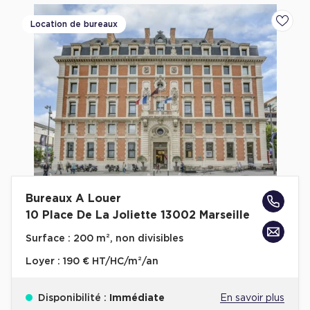
Location de bureaux
Ajoute
Bureaux A Louer
10 Place De La Joliette 13002 Marseille
Surface :
200 m², non divisibles
Loyer :
190 € HT/HC/m²/an
Disponibilité :
Immédiate
En savoir plus