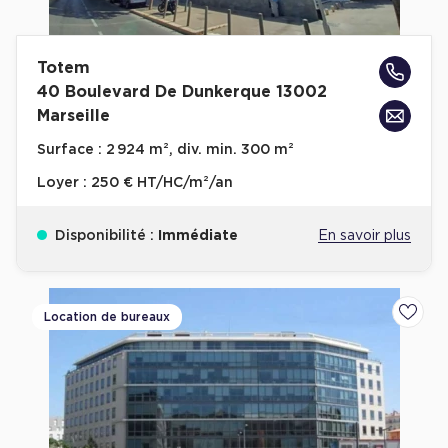
Totem
40 Boulevard De Dunkerque 13002
Marseille
Surface :
2 924 m², div. min. 300 m²
Loyer :
250 € HT/HC/m²/an
Disponibilité :
Immédiate
En savoir plus
Location de bureaux
Ajoute