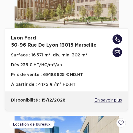
Lyon Ford
50-96 Rue De Lyon 13015 Marseille
Surface :
16 571 m², div. min. 302 m²
Dès
235 € HT/HC/m²/an
Prix de vente :
69 183 925 € HD.HT
À partir de :
4 175 € /m² HD.HT
Disponibilité :
15/12/2028
En savoir plus
Location de bureaux
Ajoute