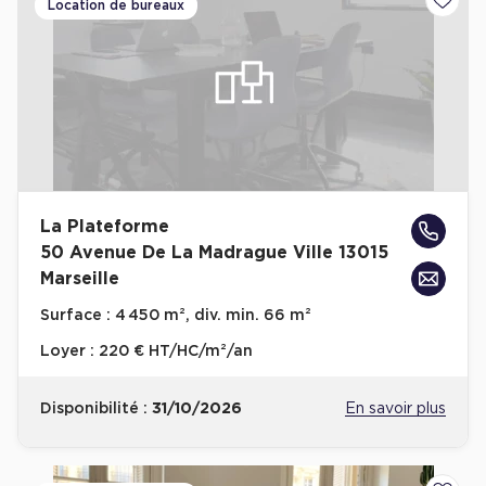
Location de bureaux
Ajoute
La Plateforme
50 Avenue De La Madrague Ville 13015
Marseille
Surface :
4 450 m², div. min. 66 m²
Loyer :
220 € HT/HC/m²/an
Disponibilité :
31/10/2026
En savoir plus