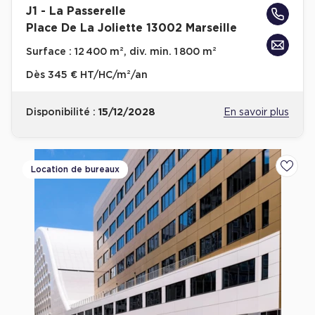
J1 - La Passerelle
Achat de Bureaux à Rennes
Place De La Joliette 13002 Marseille
Collections de Bureaux
Surface :
12 400 m², div. min. 1 800 m²
Hôtels particuliers
Dès
345 € HT/HC/m²/an
Immeuble indépendant
Bureaux certifiés - Environnement
Disponibilité :
15/12/2028
En savoir plus
Immeuble de bureaux avec services
Location bureaux Bellecour - Cordeliers (Lyon)
Location de bureaux
Ajoute
Haussmanniens
Location d'Entrepôts / Activités
Location d'Entrepôts / Activités à Aix-en-Provence
Location d'Entrepôts / Activités à Saint-Priest