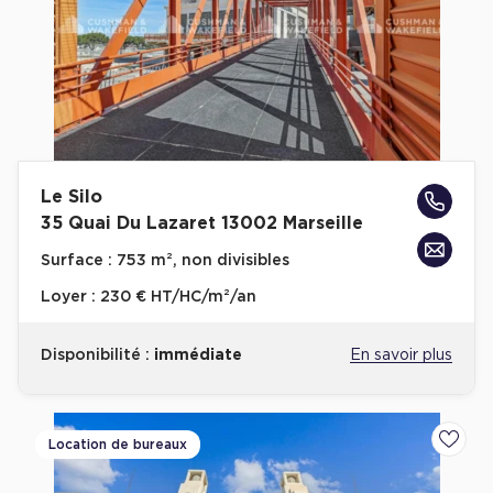
Le Silo
35 Quai Du Lazaret 13002 Marseille
Surface :
753 m², non divisibles
Loyer :
230 € HT/HC/m²/an
Disponibilité :
immédiate
En savoir plus
Location de bureaux
Ajoute