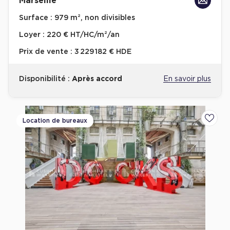
Marseille
Cas Clients
Surface :
979 m², non divisibles
Loyer :
220 € HT/HC/m²/an
Prix de vente :
3 229 182 € HDE
Disponibilité :
Après accord
En savoir plus
Location de bureaux
Ajoute