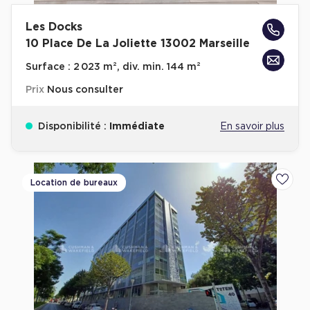
Les Docks
10 Place De La Joliette 13002 Marseille
Surface :
2 023 m², div. min. 144 m²
Prix
Nous consulter
Disponibilité :
Immédiate
En savoir plus
Location de bureaux
Ajoute