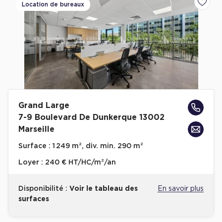
Location de bureaux
Ajoute
Grand Large
7-9 Boulevard De Dunkerque 13002
Marseille
Surface :
1 249 m², div. min. 290 m²
Loyer :
240 € HT/HC/m²/an
Disponibilité :
Voir le tableau des
En savoir plus
surfaces