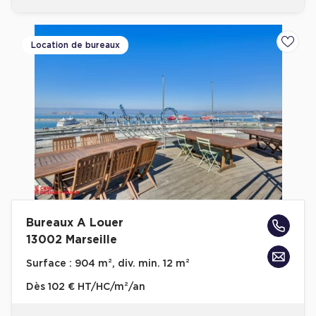
Location de bureaux
Ajoute
Bureaux A Louer
13002 Marseille
Surface :
904 m², div. min. 12 m²
Dès
102 € HT/HC/m²/an