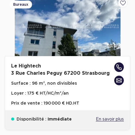
Bureaux
Ajoute
Le Hightech
3 Rue Charles Peguy 67200 Strasbourg
Surface :
96 m², non divisibles
Loyer :
175 € HT/HC/m²/an
Prix de vente :
190 000 € HD.HT
Disponibilité :
Immédiate
En savoir plus