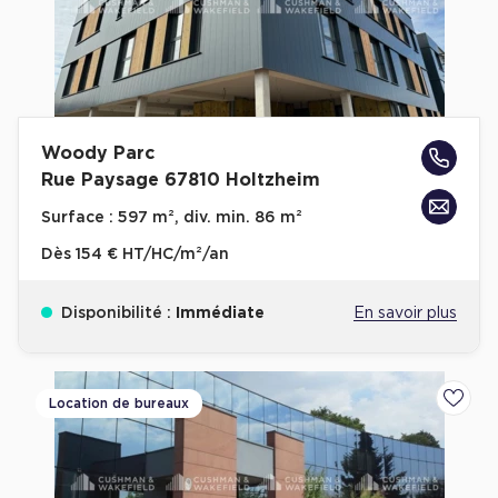
Woody Parc
Rue Paysage 67810 Holtzheim
Surface :
597 m², div. min. 86 m²
Dès
154 € HT/HC/m²/an
Disponibilité :
Immédiate
En savoir plus
Location de bureaux
Ajoute