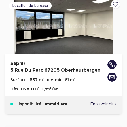
Location de bureaux
Ajoute
Saphir
5 Rue Du Parc 67205 Oberhausbergen
Surface :
537 m², div. min. 81 m²
Dès
103 € HT/HC/m²/an
Disponibilité :
Immédiate
En savoir plus