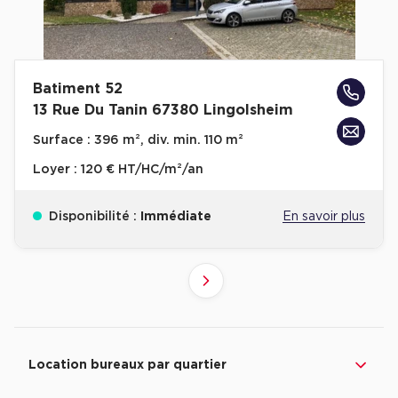
Batiment 52
13 Rue Du Tanin 67380 Lingolsheim
Surface :
396 m², div. min. 110 m²
Loyer :
120 € HT/HC/m²/an
Disponibilité :
Immédiate
En savoir plus
2
1
Suivant
Revenir à l'accueil -
Immobilier entreprise
Location Bureaux
Grand-Est
Bas-Rhi
Location bureaux par quartier