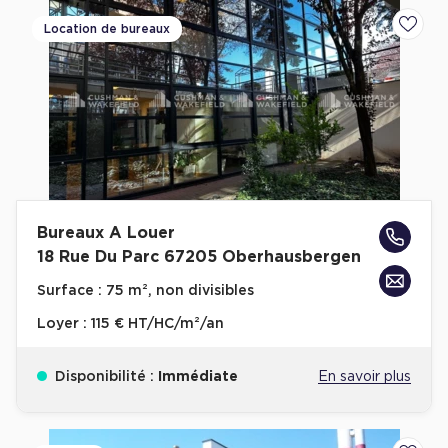
Location de bureaux
Ajoute
Bureaux A Louer
18 Rue Du Parc 67205 Oberhausbergen
Surface :
75 m², non divisibles
Loyer :
115 € HT/HC/m²/an
Disponibilité :
Immédiate
En savoir plus