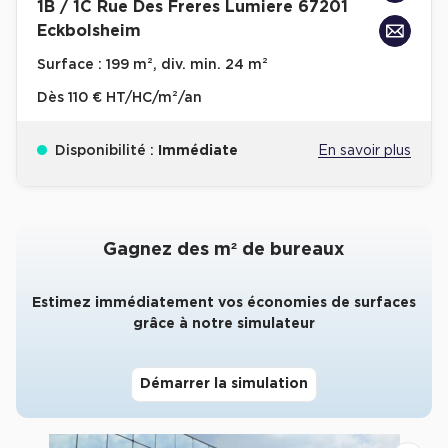
1B / 1C Rue Des Freres Lumiere 67201
Eckbolsheim
Collections de Logistique
Surface :
199 m², div. min. 24 m²
Logistique urbaine
Dès
110 € HT/HC/m²/an
Entrepôts Messagerie
Entrepôts logistique classe A
Disponibilité :
Immédiate
En savoir plus
Entrepôts XXL
Gagnez des m² de bureaux
Location de Commerces
Estimez immédiatement vos économies de surfaces
grâce à notre simulateur
Location de Commerces à Paris
Location de Commerces à Bordeaux
Démarrer la simulation
Location de Commerces à Toulouse
Location de Commerces à Reims