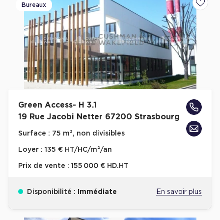
Bureaux
Ajoute
Green Access- H 3.1
19 Rue Jacobi Netter 67200 Strasbourg
Surface :
75 m², non divisibles
Loyer :
135 € HT/HC/m²/an
Prix de vente :
155 000 € HD.HT
Disponibilité :
Immédiate
En savoir plus