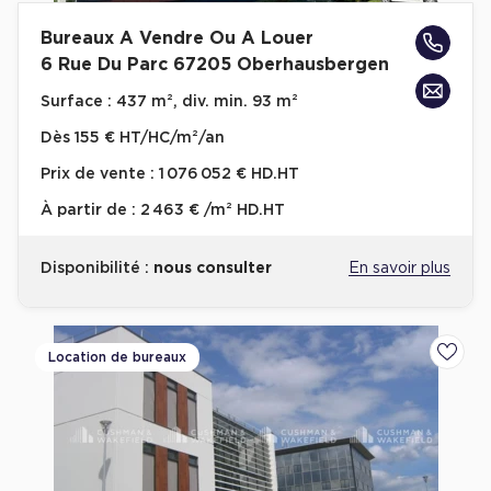
Bureaux A Vendre Ou A Louer
6 Rue Du Parc 67205 Oberhausbergen
Surface :
437 m², div. min. 93 m²
Dès
155 € HT/HC/m²/an
Prix de vente :
1 076 052 € HD.HT
À partir de :
2 463 € /m² HD.HT
Disponibilité :
nous consulter
En savoir plus
Location de bureaux
Ajoute