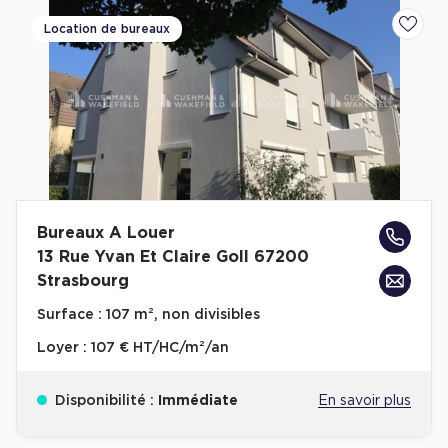
Location de bureaux
Ajoute
Bureaux A Louer
13 Rue Yvan Et Claire Goll 67200
Strasbourg
Surface :
107 m², non divisibles
Loyer :
107 € HT/HC/m²/an
Disponibilité :
Immédiate
En savoir plus