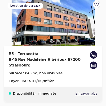
Location de bureaux
Ajoute
B5 - Terracotta
9-15 Rue Madeleine Ribérioux 67200
Strasbourg
Surface :
845 m², non divisibles
Loyer :
160 € HT/HC/m²/an
Disponibilité :
Immédiate
En savoir plus