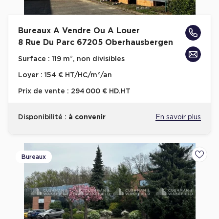
Bureaux A Vendre Ou A Louer
8 Rue Du Parc 67205 Oberhausbergen
Surface :
119 m², non divisibles
Loyer :
154 € HT/HC/m²/an
Prix de vente :
294 000 € HD.HT
Disponibilité :
à convenir
En savoir plus
Bureaux
Ajoute