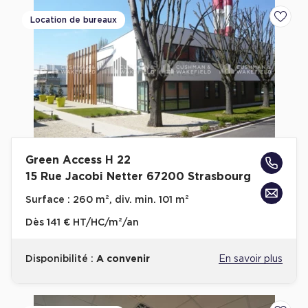
Location de bureaux
Ajoute
Plateaux opérés
Plateaux opérés à Paris
Plateaux opérés à Lyon
Plateaux opérés à Neuilly-sur-Seine
Plateaux opérés à Saint-Ouen
Plateaux opérés à Boulogne-Billancourt
Green Access H 22
Collections Flex / Coworking
15 Rue Jacobi Netter 67200 Strasbourg
Bureaux privés avec terrasse
Surface :
260 m², div. min. 101 m²
Dès
141 € HT/HC/m²/an
Disponibilité :
A convenir
En savoir plus
Guide & Conseils
Livrets blancs & Études