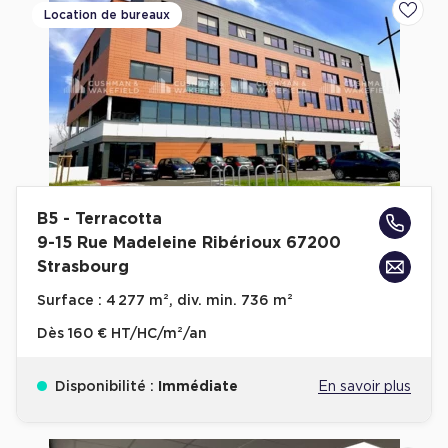
Location de bureaux
Ajoute
B5 - Terracotta
9-15 Rue Madeleine Ribérioux 67200
Strasbourg
Surface :
4 277 m², div. min. 736 m²
Dès
160 € HT/HC/m²/an
Disponibilité :
Immédiate
En savoir plus