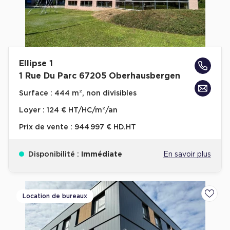
Ellipse 1
1 Rue Du Parc 67205 Oberhausbergen
Surface :
444 m², non divisibles
Loyer :
124 € HT/HC/m²/an
Prix de vente :
944 997 € HD.HT
Disponibilité :
Immédiate
En savoir plus
Location de bureaux
Ajoute