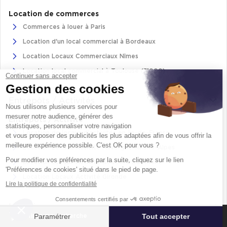
Location de commerces
Commerces à louer à Paris
Location d'un local commercial à Bordeaux
Location Locaux Commerciaux Nîmes
Location local commercial à Toulouse (31000)
Continuer sans accepter
Gestion des cookies
Entrepôts / Activités
Nous utilisons plusieurs services pour
mesurer notre audience, générer des
Entrepôts / Activité
statistiques, personnaliser votre navigation
Location de locaux d'activités en Ile-de-France
et vous proposer des publicités les plus adaptées afin de vous offrir la
meilleure expérience possible. C'est OK pour vous ?
Location Locaux Activité Auvergne-Rhône-Alpes
Pour modifier vos préférences par la suite, cliquez sur le lien
Location Locaux Activité Bouches-Du-Rhône
'Préférences de cookies' situé dans le pied de page.
Location Locaux Activité Gironde
Lire la politique de confidentialité
Consentements certifiés par
Logistique
Paramétrer
Tout accepter
Affiner ma recherche
Location