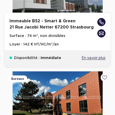
Immeuble B52 - Smart & Green
21 Rue Jacobi Netter 67200 Strasbourg
Surface :
74 m², non divisibles
Loyer :
142 € HT/HC/m²/an
Disponibilité :
Immédiate
En savoir plus
Bureaux
Ajoute