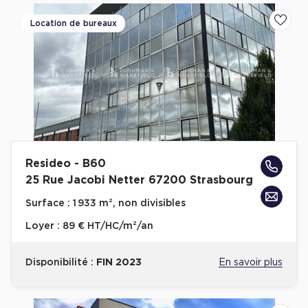
Location de bureaux
Ajoute
Resideo - B60
25 Rue Jacobi Netter 67200 Strasbourg
Surface :
1 933 m², non divisibles
Loyer :
89 € HT/HC/m²/an
Disponibilité :
FIN 2023
En savoir plus