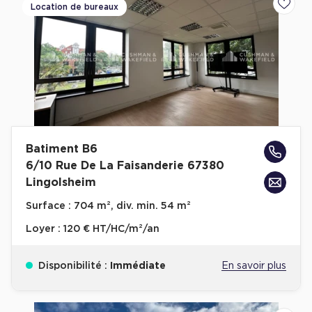
Location de bureaux
Ajoute
Cas Clients
Batiment B6
6/10 Rue De La Faisanderie 67380
Lingolsheim
Surface :
704 m², div. min. 54 m²
Loyer :
120 € HT/HC/m²/an
Disponibilité :
Immédiate
En savoir plus