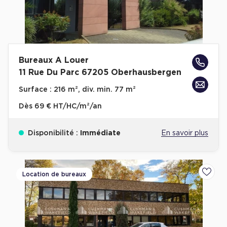
Bureaux A Louer
11 Rue Du Parc 67205 Oberhausbergen
Surface :
216 m², div. min. 77 m²
Dès
69 € HT/HC/m²/an
Disponibilité :
Immédiate
En savoir plus
Location de bureaux
Ajoute