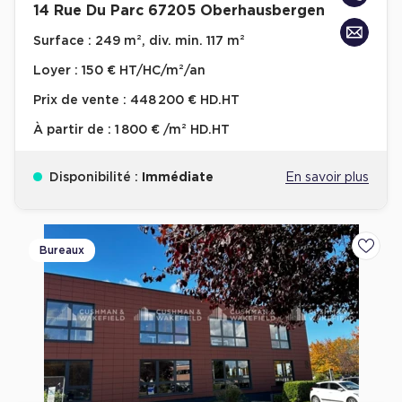
14 Rue Du Parc 67205 Oberhausbergen
Surface :
249 m², div. min. 117 m²
Loyer :
150 € HT/HC/m²/an
Prix de vente :
448 200 € HD.HT
À partir de :
1 800 € /m² HD.HT
Disponibilité :
Immédiate
En savoir plus
Bureaux
Ajoute