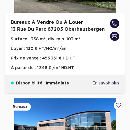
Bureaux A Vendre Ou A Louer
13 Rue Du Parc 67205 Oberhausbergen
Surface :
338 m², div. min. 103 m²
Loyer :
130 € HT/HC/m²/an
Prix de vente :
455 351 € HD.HT
À partir de :
1 348 € /m² HD.HT
Disponibilité :
Immédiate
En savoir plus
Bureaux
Ajoute