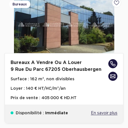
Bureaux
Ajoute
Achat de Commerces
Achat de Commerces à Nîmes
Achat de Commerces à Toulouse
Achat de Commerces à Marseille
Achat de Commerces à Dijon
Bureaux A Vendre Ou A Louer
9 Rue Du Parc 67205 Oberhausbergen
Bureaux privés
Surface :
162 m², non divisibles
Loyer :
140 € HT/HC/m²/an
Bureaux privés à Paris
Prix de vente :
405 000 € HD.HT
Bureaux privés à Lyon
Bureaux privés à Marseille
Disponibilité :
Immédiate
En savoir plus
Bureaux privés à Neuilly-sur-Seine
Bureaux privés à Lille