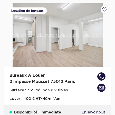
Location de bureaux
Ajoute
Bureaux A Louer
2 Impasse Mousset 75012 Paris
Surface :
369 m², non divisibles
Loyer :
400 € HT/HC/m²/an
Disponibilité :
Immédiate
En savoir plus