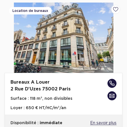
Location de bureaux
Ajoute
Bureaux A Louer
2 Rue D'Uzes 75002 Paris
Surface :
118 m², non divisibles
Loyer :
650 € HT/HC/m²/an
Disponibilité :
immédiate
En savoir plus