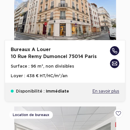
Achat de Commerces
Achat de Commerces à Nîmes
Achat de Commerces à Toulouse
Achat de Commerces à Marseille
Achat de Commerces à Dijon
Bureaux A Louer
10 Rue Remy Dumoncel 75014 Paris
Surface :
96 m², non divisibles
Loyer :
438 € HT/HC/m²/an
Bureaux privés
Bureaux privés à Paris
Disponibilité :
Immédiate
En savoir plus
Bureaux privés à Lyon
Bureaux privés à Marseille
Location de bureaux
Ajoute
Bureaux privés à Neuilly-sur-Seine
Bureaux privés à Lille