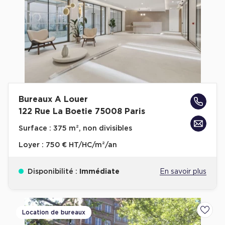
Bureaux A Louer
122 Rue La Boetie 75008 Paris
Surface :
375 m², non divisibles
Loyer :
750 € HT/HC/m²/an
Disponibilité :
Immédiate
En savoir plus
Location de bureaux
Ajoute