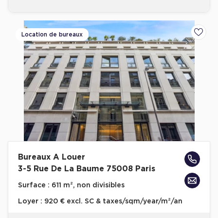
Location de bureaux
Ajoute
Bureaux A Louer
3-5 Rue De La Baume 75008 Paris
Surface :
611 m², non divisibles
Loyer :
920 € excl. SC & taxes/sqm/year/m²/an