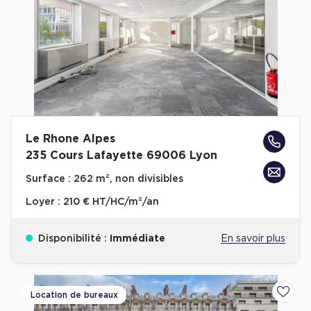
Plateaux opérés
Plateaux opérés à Paris
Plateaux opérés à Lyon
Plateaux opérés à Neuilly-sur-Seine
Plateaux opérés à Saint-Ouen
Le Rhone Alpes
Plateaux opérés à Boulogne-Billancourt
235 Cours Lafayette 69006 Lyon
Collections Flex / Coworking
Surface :
262 m², non divisibles
Bureaux privés avec terrasse
Loyer :
210 € HT/HC/m²/an
Disponibilité :
Immédiate
En savoir plus
Guide & Conseils
Location de bureaux
Ajoute
Livrets blancs & Études