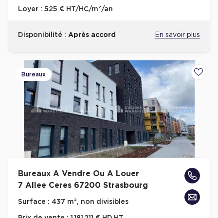
Loyer :
525 € HT/HC/m²/an
Disponibilité :
Après accord
En savoir plus
Bureaux
Ajoute
Bureaux A Vendre Ou A Louer
7 Allee Ceres 67200 Strasbourg
Surface :
437 m², non divisibles