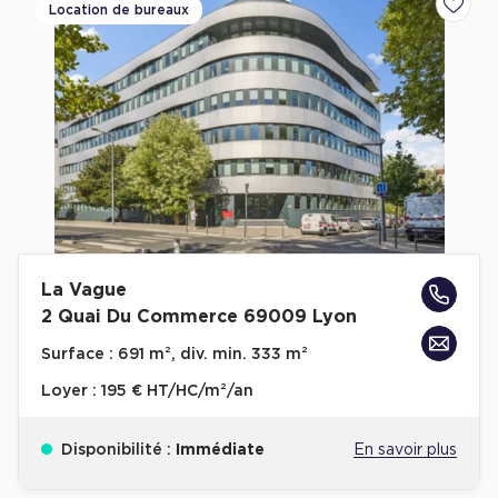
Location de bureaux
Ajoute
La Vague
2 Quai Du Commerce 69009 Lyon
Surface :
691 m², div. min. 333 m²
Loyer :
195 € HT/HC/m²/an
Disponibilité :
Immédiate
En savoir plus