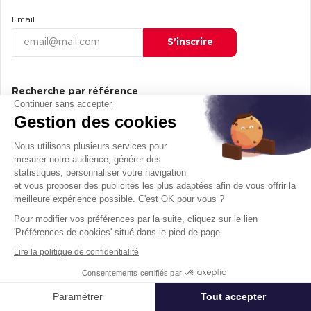
Email
S’inscrire
Recherche par référence
Continuer sans accepter
Référence
Gestion des cookies
Rechercher
Nous utilisons plusieurs services pour
mesurer notre audience, générer des
statistiques, personnaliser votre navigation
et vous proposer des publicités les plus adaptées afin de vous offrir la
meilleure expérience possible. C'est OK pour vous ?
Bureaux
Pour modifier vos préférences par la suite, cliquez sur le lien
Location de bureaux
'Préférences de cookies' situé dans le pied de page.
Location bureaux Paris (75000)
Lire la politique de confidentialité
Location Bureaux Lyon (69000)
Consentements certifiés par
Location Bureaux à Marseille (13000)
Paramétrer
Tout accepter
Affiner ma recherche
Location de bureaux à Bordeaux (33000)