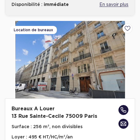
Disponibilité :
immédiate
En savoir plus
Location de bureaux
Ajoute
Bureaux A Louer
13 Rue Sainte-Cecile 75009 Paris
Surface :
256 m², non divisibles
Loyer :
495 € HT/HC/m²/an