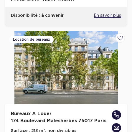
Prix de vente :
1 181 211 € HD.HT
Disponibilité :
à convenir
En savoir plus
Location de bureaux
Ajoute
Bureaux A Louer
174 Boulevard Malesherbes 75017 Paris
Surface :
213 m², non divisibles