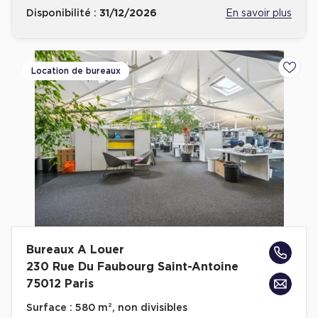
Disponibilité :
31/12/2026
En savoir plus
Location de bureaux
Ajoute
Bureaux A Louer
230 Rue Du Faubourg Saint-Antoine
75012 Paris
Surface :
580 m², non divisibles