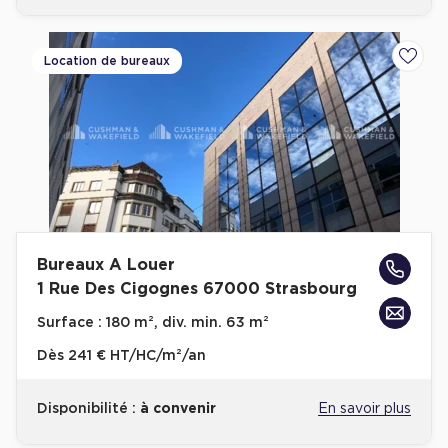
Location de bureaux
Ajoute
Bureaux A Louer
1 Rue Des Cigognes 67000 Strasbourg
Surface :
180 m², div. min. 63 m²
Dès
241 € HT/HC/m²/an
Disponibilité :
à convenir
En savoir plus