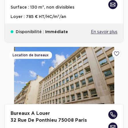
Achat de Bureaux à Rennes
Surface :
130 m², non divisibles
Collections de Bureaux
Loyer :
785 € HT/HC/m²/an
Hôtels particuliers
Disponibilité :
Immédiate
En savoir plus
Immeuble indépendant
Bureaux certifiés - Environnement
Immeuble de bureaux avec services
Location de bureaux
Ajoute
Location bureaux Bellecour - Cordeliers (Lyon)
Haussmanniens
Location d'Entrepôts / Activités
Bureaux A Louer
Location d'Entrepôts / Activités à Aix-en-Provence
32 Rue De Ponthieu 75008 Paris
Location d'Entrepôts / Activités à Saint-Priest