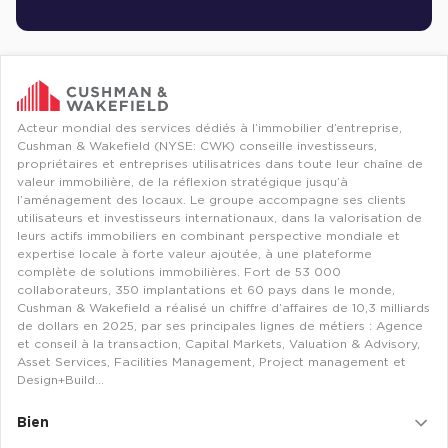
Location Bureaux Levallois-Perret
Location Bureaux Boulogne-Billancourt
Location Bureaux Neuilly-Sur-Seine
Location Bureaux Issy-Les-Moulineaux
Location Bureaux Clichy
Location Bureaux Versailles
Acteur mondial des services dédiés à l’immobilier d’entreprise,
Cushman & Wakefield (NYSE: CWK) conseille investisseurs,
Location Bureaux Évry
propriétaires et entreprises utilisatrices dans toute leur chaîne de
Location Bureaux Villeneuve-D'Ascq
valeur immobilière, de la réflexion stratégique jusqu’à
Location Bureaux Mulhouse
l’aménagement des locaux. Le groupe accompagne ses clients
utilisateurs et investisseurs internationaux, dans la valorisation de
Location Bureaux Saint-Denis
leurs actifs immobiliers en combinant perspective mondiale et
Location Bureaux Massy
expertise locale à forte valeur ajoutée, à une plateforme
complète de solutions immobilières. Fort de 53 000
Location Bureaux Nanterre
collaborateurs, 350 implantations et 60 pays dans le monde,
Location Bureaux Courbevoie
Cushman & Wakefield a réalisé un chiffre d’affaires de 10,3 milliards
Location Bureaux Puteaux
de dollars en 2025, par ses principales lignes de métiers : Agence
et conseil à la transaction, Capital Markets, Valuation & Advisory,
Location Bureaux Asnières-Sur-Seine
Asset Services, Facilities Management, Project management et
Location Bureaux Montrouge
Design+Build…
Location Bureaux Les Ulis
Bien
Location Bureaux Orsay