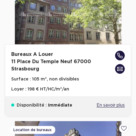
Bureaux A Louer
11 Place Du Temple Neuf 67000
Strasbourg
Surface :
105 m², non divisibles
Loyer :
198 € HT/HC/m²/an
Disponibilité :
Immédiate
En savoir plus
Location de bureaux
Ajoute