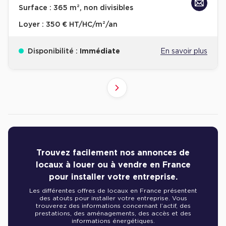
Surface :
365 m², non divisibles
Loyer :
350 € HT/HC/m²/an
Disponibilité :
Immédiate
En savoir plus
10
4
6
8
9
2
3
5
7
1
Suivant
41+
61+
81+
21+
31+
51+
71+
11+
1+
Revenir à l'accueil -
Immobilier entreprise
Location Bureaux
Résultats de recherch
Trouvez facilement nos annonces de
locaux à louer ou à vendre en France
pour installer votre entreprise.
Les différentes offres de locaux en France présentent
des atouts pour installer votre entreprise. Vous
trouverez des informations concernant l’actif, des
prestations, des aménagements, des accès et des
informations énergétiques.