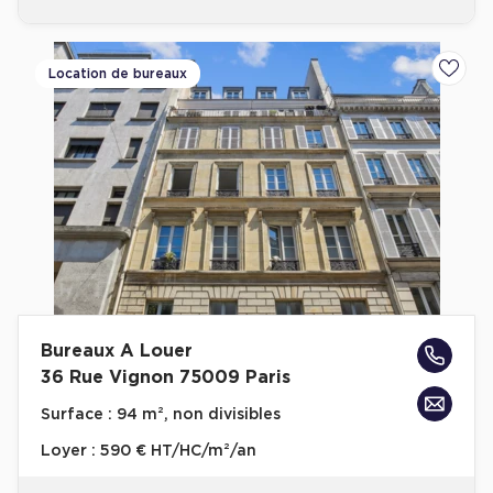
Location de bureaux
Ajoute
Bureaux A Louer
36 Rue Vignon 75009 Paris
Surface :
94 m², non divisibles
Loyer :
590 € HT/HC/m²/an