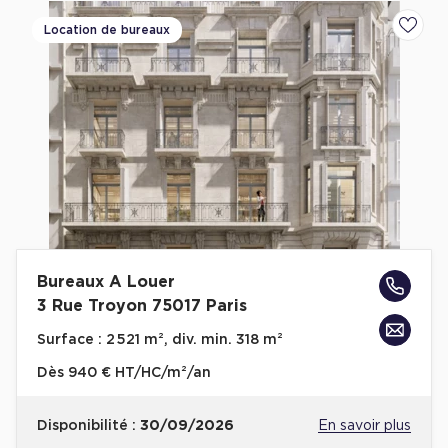
Location de bureaux
Ajoute
Bureaux A Louer
3 Rue Troyon 75017 Paris
Surface :
2 521 m², div. min. 318 m²
Dès
940 € HT/HC/m²/an
Disponibilité :
30/09/2026
En savoir plus