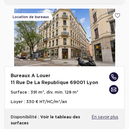
Location de bureaux
Ajoute
Bureaux A Louer
11 Rue De La Republique 69001 Lyon
Surface :
391 m², div. min. 128 m²
Loyer :
330 € HT/HC/m²/an
Disponibilité :
Voir le tableau des
En savoir plus
surfaces