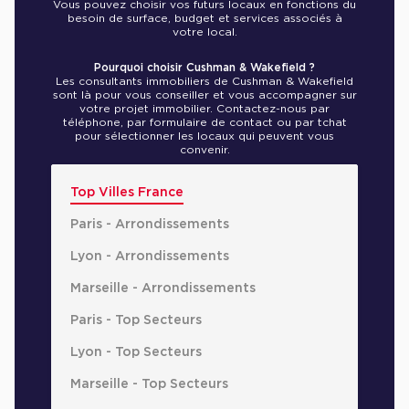
Vous pouvez choisir vos futurs locaux en fonctions du
besoin de surface, budget et services associés à
votre local.
Pourquoi choisir Cushman & Wakefield ?
Les consultants immobiliers de Cushman & Wakefield
sont là pour vous conseiller et vous accompagner sur
votre projet immobilier. Contactez-nous par
téléphone, par formulaire de contact ou par tchat
pour sélectionner les locaux qui peuvent vous
convenir.
Top Villes France
Paris - Arrondissements
Lyon - Arrondissements
Marseille - Arrondissements
Paris - Top Secteurs
Lyon - Top Secteurs
Marseille - Top Secteurs